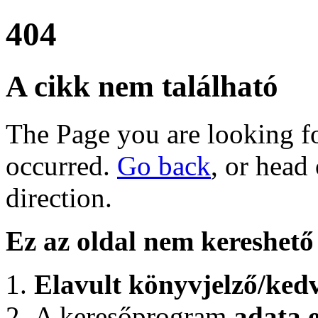
404
A cikk nem található
The Page you are looking for
occurred.
Go back
, or head
direction.
Ez az oldal nem kereshető 
Elavult könyvjelző/ked
A keresőprogram
adata e