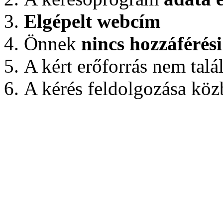
Elgépelt webcím
Önnek
nincs hozzáférés
A kért erőforrás nem talá
A kérés feldolgozása közb