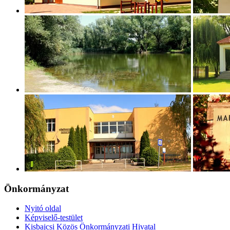
Önkormányzat
Nyitó oldal
Képviselő-testület
Kisbajcsi Közös Önkormányzati Hivatal