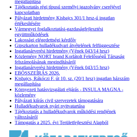
megállapítása
Tájékoztatás régi típusú személyi igazolvány cseréjével
kapcsolatban
Pályázati hirdetmény Kisbajcs 301/1 hrsz-ú ingatlan
értékesítésére
Vármegyei foglalkoztatási-gazdaságfejlesztési
együttműködések
Lakossági elégedettségi kérdőív
Gipszkarton hulladékudvari átvételének felfüggesztése
Ingatlanárverési hirdetmény (Vének 043/14 hrsz)
Közlemény NORT brand Korlátolt Felelősségű Társaság
felszámolásának megindításáról
Ingatlanárverési hirdetmény (Vének 043/15 hrsz)
EBÖSSZEÍRÁS 2026.
Kisbajcs, Rákóczi F. út 10. sz. (20/1 hrsz) ingatlan házszám
megállapítása
Környezeti hatásvizsgálati eljárás - INSULA MAGNA -
közlemény
Pályázati kiírás civil szervezetek támogatására
Hulladékudvarok nyári nyitvatartása
Tájékoztatás a hulladékudvarok működési rendjének
változásáról
Támogatás a 2025. évi Területfejlesztési Alapból