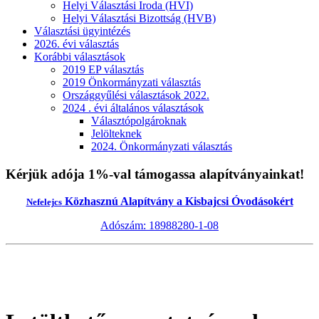
Helyi Választási Iroda (HVI)
Helyi Választási Bizottság (HVB)
Választási ügyintézés
2026. évi választás
Korábbi választások
2019 EP választás
2019 Önkormányzati választás
Országgyűlési választások 2022.
2024 . évi általános választások
Választópolgároknak
Jelölteknek
2024. Önkormányzati választás
Kérjük adója 1%-val támogassa alapítványainkat!
Közhasznú Alapítvány a Kisbajcsi Óvodásokért
Nefelejcs
Adószám: 18988280-1-08