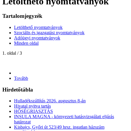
Letölthető nyomtatványok
Tartalomjegyzék
Letölthető nyomtatványok
Szociális és igazgatási nyomtatványok
Adóügyi nyomtatványok
Minden oldal
1. oldal / 3
Tovább
Hirdetőtábla
Hulladékszállítás 2026. augusztus 8-án
Hivatal nyitva tartás
HŐSÉGRIASZTÁS
INSULA MAGNA - környezeti hatásvizsgálati eljárás
határozat
Kisbajcs, Győri út 523/49 hrsz. ingatlan házszám