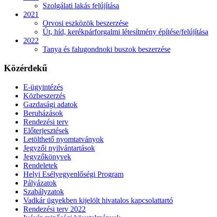
Szolgálati lakás felújítása
2021
Orvosi eszközök beszerzése
Út, híd, kerékpárforgalmi létesítmény építése/felújítása
2022
Tanya és falugondnoki buszok beszerzése
Közérdekű
E-ügyintézés
Közbeszerzés
Gazdasági adatok
Beruházások
Rendezési terv
Előterjesztések
Letölthető nyomtatványok
Jegyzői nyilvántartások
Jegyzőkönyvek
Rendeletek
Helyi Esélyegyenlőségi Program
Pályázatok
Szabályzatok
Vadkár ügyekben kijelölt hivatalos kapcsolattartó
Rendezési terv 2022