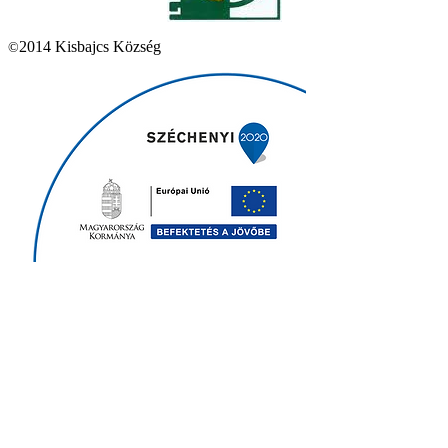
2014 Kisbajcs Község
©