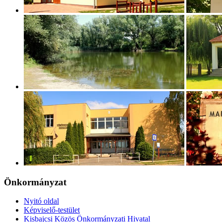
Önkormányzat
Nyitó oldal
Képviselő-testület
Kisbajcsi Közös Önkormányzati Hivatal