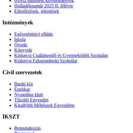
Ivóvíz minőségi követelmények
Hulladéknaptár 2025 II. félévre
Ellenőrzések, jelentések
Intézmények
Egészségügyi ellátás
Iskola
Óvoda
Könyvtár
Kisbajcsi Családsegítő és Gyermekjóléti Szolgálat
Kisbajcsi Falugondnoki Szolgálat
Civil szervezetek
Baráti kör
Énekkar
Nyugdíjas klub
Tűzoltó Egyesület
Kisalföldi Méhészek Egyesülete
IKSZT
Bemutatkozás