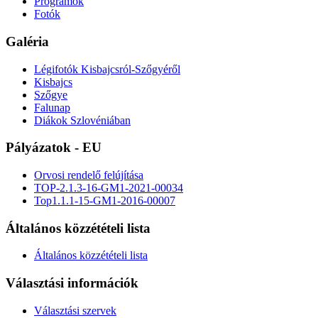
Programok
Fotók
Galéria
Légifotók Kisbajcsról-Szőgyéről
Kisbajcs
Szőgye
Falunap
Diákok Szlovéniában
Pályázatok - EU
Orvosi rendelő felújítása
TOP-2.1.3-16-GM1-2021-00034
Top1.1.1-15-GM1-2016-00007
Általános közzétételi lista
Általános közzétételi lista
Választási információk
Választási szervek