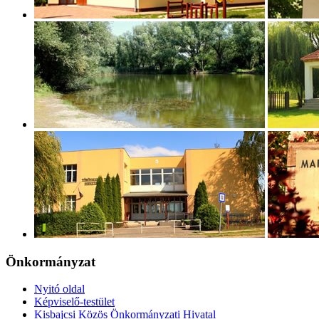
Önkormányzat
Nyitó oldal
Képviselő-testület
Kisbajcsi Közös Önkormányzati Hivatal