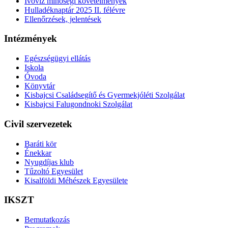
Ivóvíz minőségi követelmények
Hulladéknaptár 2025 II. félévre
Ellenőrzések, jelentések
Intézmények
Egészségügyi ellátás
Iskola
Óvoda
Könyvtár
Kisbajcsi Családsegítő és Gyermekjóléti Szolgálat
Kisbajcsi Falugondnoki Szolgálat
Civil szervezetek
Baráti kör
Énekkar
Nyugdíjas klub
Tűzoltó Egyesület
Kisalföldi Méhészek Egyesülete
IKSZT
Bemutatkozás