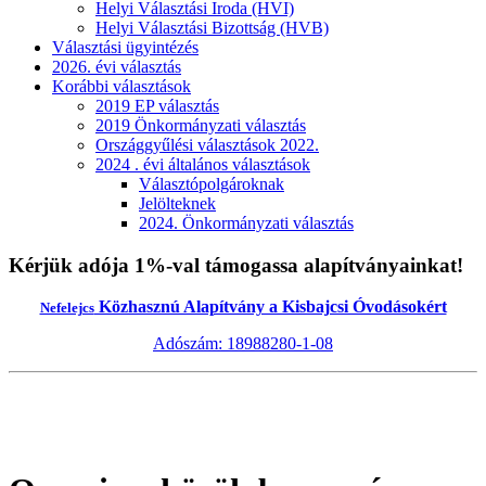
Helyi Választási Iroda (HVI)
Helyi Választási Bizottság (HVB)
Választási ügyintézés
2026. évi választás
Korábbi választások
2019 EP választás
2019 Önkormányzati választás
Országgyűlési választások 2022.
2024 . évi általános választások
Választópolgároknak
Jelölteknek
2024. Önkormányzati választás
Kérjük adója 1%-val támogassa alapítványainkat!
Közhasznú Alapítvány a Kisbajcsi Óvodásokért
Nefelejcs
Adószám: 18988280-1-08