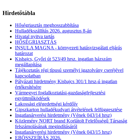
Hirdetőtábla
Hőségriasztás meghosszabbítása
Hulladékszállítás 2026. augusztus 8-án
Hivatal nyitva tartás
HŐSÉGRIASZTÁS
INSULA MAGNA - környezeti hatásvizsgálati eljárás
határozat
Kisbajcs, Győri út 523/49 hrsz. ingatlan házszám
megállapítása
Tájékoztatás régi típusú személyi igazolvány cseréjével
kapcsolatban
Pályázati hirdetmény Kisbajcs 301/1 hrsz-ú ingatlan
értékesítésére
Vármegyei foglalkoztatási-gazdaságfejlesztési
együttműködések
Lakossági elégedettségi kérdőív
Gipszkarton hulladékudvari átvételének felfüggesztése
Ingatlanárverési hirdetmény (Vének 043/14 hrsz)
Közlemény NORT brand Korlátolt Felelősségű Társaság
felszámolásának megindításáról
Ingatlanárverési hirdetmény (Vének 043/15 hrsz)
EBÖSSZEÍRÁS 2026.