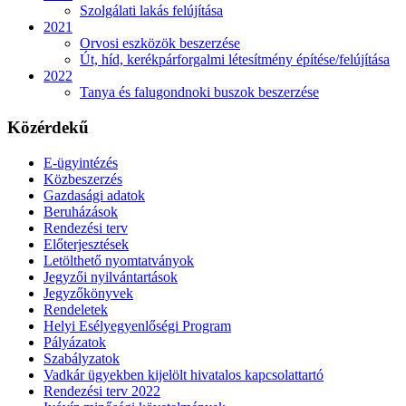
Szolgálati lakás felújítása
2021
Orvosi eszközök beszerzése
Út, híd, kerékpárforgalmi létesítmény építése/felújítása
2022
Tanya és falugondnoki buszok beszerzése
Közérdekű
E-ügyintézés
Közbeszerzés
Gazdasági adatok
Beruházások
Rendezési terv
Előterjesztések
Letölthető nyomtatványok
Jegyzői nyilvántartások
Jegyzőkönyvek
Rendeletek
Helyi Esélyegyenlőségi Program
Pályázatok
Szabályzatok
Vadkár ügyekben kijelölt hivatalos kapcsolattartó
Rendezési terv 2022