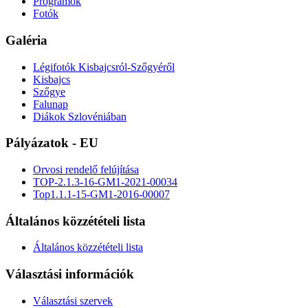
Programok
Fotók
Galéria
Légifotók Kisbajcsról-Szőgyéről
Kisbajcs
Szőgye
Falunap
Diákok Szlovéniában
Pályázatok - EU
Orvosi rendelő felújítása
TOP-2.1.3-16-GM1-2021-00034
Top1.1.1-15-GM1-2016-00007
Általános közzétételi lista
Általános közzétételi lista
Választási információk
Választási szervek