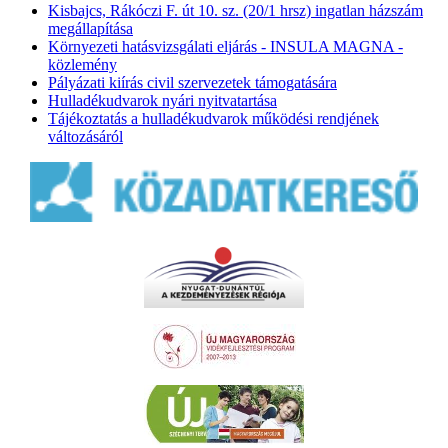
Kisbajcs, Rákóczi F. út 10. sz. (20/1 hrsz) ingatlan házszám
megállapítása
Környezeti hatásvizsgálati eljárás - INSULA MAGNA -
közlemény
Pályázati kiírás civil szervezetek támogatására
Hulladékudvarok nyári nyitvatartása
Tájékoztatás a hulladékudvarok működési rendjének
változásáról