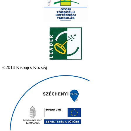
2014 Kisbajcs Község
©