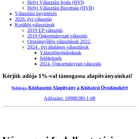
Helyi Választási Iroda (HVI)
Helyi Választási Bizottság (HVB)
Választási ügyintézés
2026. évi választás
Korábbi választások
2019 EP választás
2019 Önkormányzati választás
Országgyűlési választások 2022.
2024 . évi általános választások
Választópolgároknak
Jelölteknek
2024. Önkormányzati választás
Kérjük adója 1%-val támogassa alapítványainkat!
Közhasznú Alapítvány a Kisbajcsi Óvodásokért
Nefelejcs
Adószám: 18988280-1-08