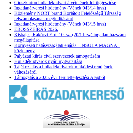
Gipszkarton hulladékudvari átvételének felfüggesztése
Ingatlanárverési hirdetmény (Vének 043/14 hrsz)
Közlemény NORT brand Korlátolt Felelősségű Társaság
felszámolásának megindításáról
Ingatlanárverési hirdetmény (Vének 043/15 hrsz)
EBÖSSZEÍRÁS 2026.
Kisbajcs, Rákóczi F. út 10. sz. (20/1 hrsz) ingatlan házszám
megállapítása
Környezeti hatásvizsgálati eljárás - INSULA MAGNA -
közlemény
Pályázati kiírás civil szervezetek támogatására
Hulladékudvarok nyári nyitvatartása
Tájékoztatás a hulladékudvarok működési rendjének
változásáról
Támogatás a 2025. évi Területfejlesztési Alapból