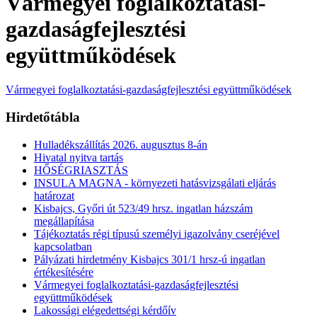
Vármegyei foglalkoztatási-
gazdaságfejlesztési
együttműködések
Vármegyei foglalkoztatási-gazdaságfejlesztési együttműködések
Hirdetőtábla
Hulladékszállítás 2026. augusztus 8-án
Hivatal nyitva tartás
HŐSÉGRIASZTÁS
INSULA MAGNA - környezeti hatásvizsgálati eljárás
határozat
Kisbajcs, Győri út 523/49 hrsz. ingatlan házszám
megállapítása
Tájékoztatás régi típusú személyi igazolvány cseréjével
kapcsolatban
Pályázati hirdetmény Kisbajcs 301/1 hrsz-ú ingatlan
értékesítésére
Vármegyei foglalkoztatási-gazdaságfejlesztési
együttműködések
Lakossági elégedettségi kérdőív