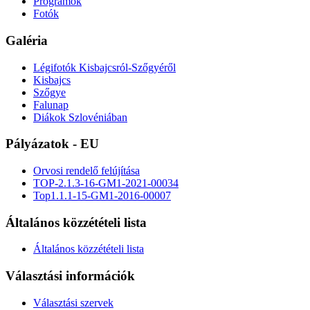
Programok
Fotók
Galéria
Légifotók Kisbajcsról-Szőgyéről
Kisbajcs
Szőgye
Falunap
Diákok Szlovéniában
Pályázatok - EU
Orvosi rendelő felújítása
TOP-2.1.3-16-GM1-2021-00034
Top1.1.1-15-GM1-2016-00007
Általános közzétételi lista
Általános közzétételi lista
Választási információk
Választási szervek