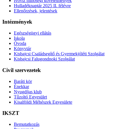
Ivóvíz minőségi követelmények
Hulladéknaptár 2025 II. félévre
Ellenőrzések, jelentések
Intézmények
Egészségügyi ellátás
Iskola
Óvoda
Könyvtár
Kisbajcsi Családsegítő és Gyermekjóléti Szolgálat
Kisbajcsi Falugondnoki Szolgálat
Civil szervezetek
Baráti kör
Énekkar
Nyugdíjas klub
Tűzoltó Egyesület
Kisalföldi Méhészek Egyesülete
IKSZT
Bemutatkozás