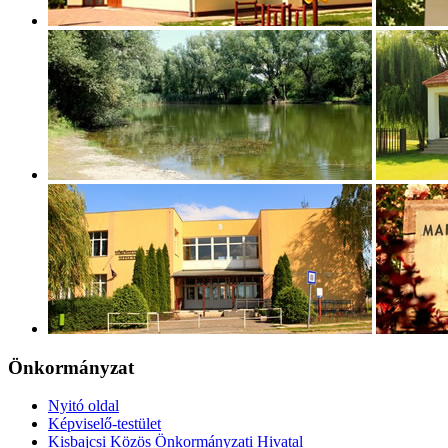
Önkormányzat
Nyitó oldal
Képviselő-testület
Kisbajcsi Közös Önkormányzati Hivatal