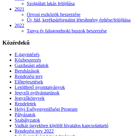
Szolgálati lakás felújítása
2021
Orvosi eszközök beszerzése
Út, híd, kerékpárforgalmi létesítmény építése/felújítása
2022
Tanya és falugondnoki buszok beszerzése
Közérdekű
E-ügyintézés
Közbeszerzés
Gazdasági adatok
Beruházások
Rendezési terv
Előterjesztések
Letölthető nyomtatványok
Jegyzői nyilvántartások
Jegyzőkönyvek
Rendeletek
Helyi Esélyegyenlőségi Program
Pályázatok
Szabályzatok
Vadkár ügyekben kijelölt hivatalos kapcsolattartó
Rendezési terv 2022