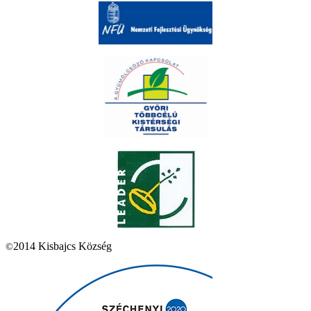
2014 Kisbajcs Község
©