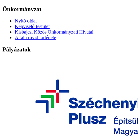
Önkormányzat
Nyitó oldal
Képviselő-testület
Kisbajcsi Közös Önkormányzati Hivatal
A falu rövid története
Pályázatok