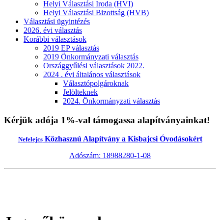
Helyi Választási Iroda (HVI)
Helyi Választási Bizottság (HVB)
Választási ügyintézés
2026. évi választás
Korábbi választások
2019 EP választás
2019 Önkormányzati választás
Országgyűlési választások 2022.
2024 . évi általános választások
Választópolgároknak
Jelölteknek
2024. Önkormányzati választás
Kérjük adója 1%-val támogassa alapítványainkat!
Közhasznú Alapítvány a Kisbajcsi Óvodásokért
Nefelejcs
Adószám: 18988280-1-08