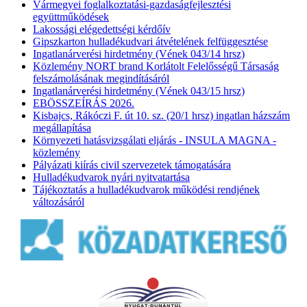
Vármegyei foglalkoztatási-gazdaságfejlesztési
együttműködések
Lakossági elégedettségi kérdőív
Gipszkarton hulladékudvari átvételének felfüggesztése
Ingatlanárverési hirdetmény (Vének 043/14 hrsz)
Közlemény NORT brand Korlátolt Felelősségű Társaság
felszámolásának megindításáról
Ingatlanárverési hirdetmény (Vének 043/15 hrsz)
EBÖSSZEÍRÁS 2026.
Kisbajcs, Rákóczi F. út 10. sz. (20/1 hrsz) ingatlan házszám
megállapítása
Környezeti hatásvizsgálati eljárás - INSULA MAGNA -
közlemény
Pályázati kiírás civil szervezetek támogatására
Hulladékudvarok nyári nyitvatartása
Tájékoztatás a hulladékudvarok működési rendjének
változásáról