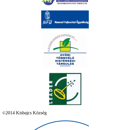
2014 Kisbajcs Község
©