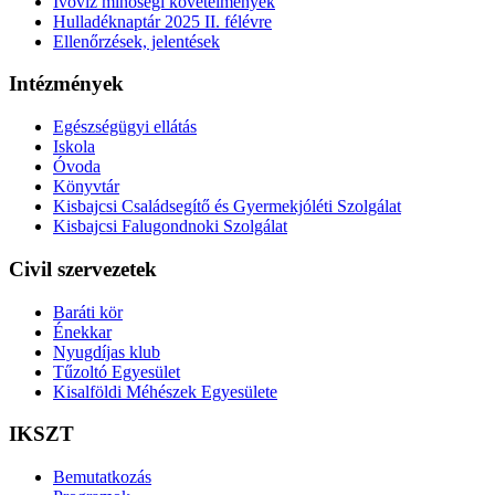
Ivóvíz minőségi követelmények
Hulladéknaptár 2025 II. félévre
Ellenőrzések, jelentések
Intézmények
Egészségügyi ellátás
Iskola
Óvoda
Könyvtár
Kisbajcsi Családsegítő és Gyermekjóléti Szolgálat
Kisbajcsi Falugondnoki Szolgálat
Civil szervezetek
Baráti kör
Énekkar
Nyugdíjas klub
Tűzoltó Egyesület
Kisalföldi Méhészek Egyesülete
IKSZT
Bemutatkozás