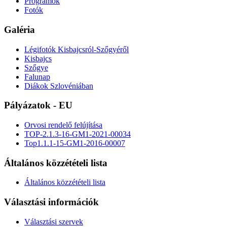
Programok
Fotók
Galéria
Légifotók Kisbajcsról-Szőgyéről
Kisbajcs
Szőgye
Falunap
Diákok Szlovéniában
Pályázatok - EU
Orvosi rendelő felújítása
TOP-2.1.3-16-GM1-2021-00034
Top1.1.1-15-GM1-2016-00007
Általános közzétételi lista
Általános közzétételi lista
Választási információk
Választási szervek