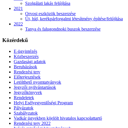
Szolgálati lakás felújítása
2021
Orvosi eszközök beszerzése
Út, híd, kerékpárforgalmi létesítmény építése/felújítása
2022
Tanya és falugondnoki buszok beszerzése
Közérdekű
E-ügyintézés
Közbeszerzés
Gazdasági adatok
Beruházások
Rendezési terv
Előterjesztések
Letölthető nyomtatványok
Jegyzői nyilvántartások
Jegyzőkönyvek
Rendeletek
Helyi Esélyegyenlőségi Program
Pályázatok
Szabályzatok
Vadkár ügyekben kijelölt hivatalos kapcsolattartó
Rendezési terv 2022