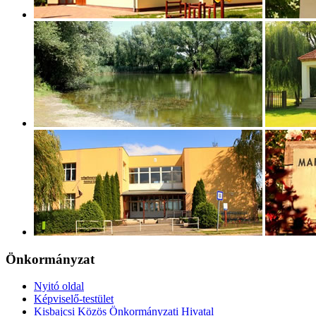
Önkormányzat
Nyitó oldal
Képviselő-testület
Kisbajcsi Közös Önkormányzati Hivatal