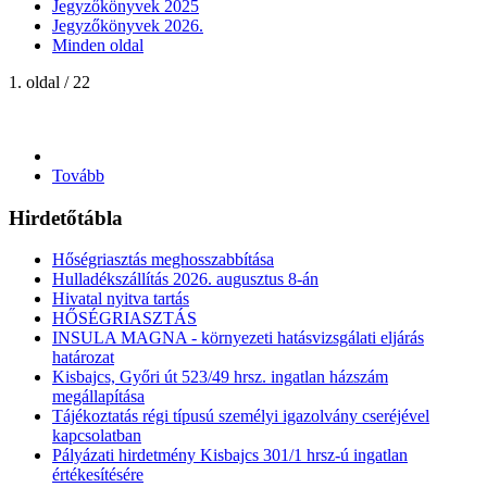
Jegyzőkönyvek 2025
Jegyzőkönyvek 2026.
Minden oldal
1. oldal / 22
Tovább
Hirdetőtábla
Hőségriasztás meghosszabbítása
Hulladékszállítás 2026. augusztus 8-án
Hivatal nyitva tartás
HŐSÉGRIASZTÁS
INSULA MAGNA - környezeti hatásvizsgálati eljárás
határozat
Kisbajcs, Győri út 523/49 hrsz. ingatlan házszám
megállapítása
Tájékoztatás régi típusú személyi igazolvány cseréjével
kapcsolatban
Pályázati hirdetmény Kisbajcs 301/1 hrsz-ú ingatlan
értékesítésére