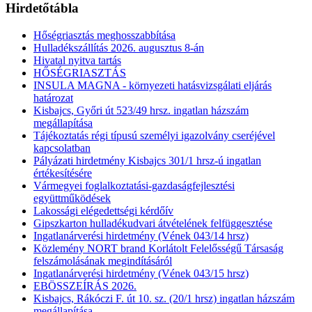
Hirdetőtábla
Hőségriasztás meghosszabbítása
Hulladékszállítás 2026. augusztus 8-án
Hivatal nyitva tartás
HŐSÉGRIASZTÁS
INSULA MAGNA - környezeti hatásvizsgálati eljárás
határozat
Kisbajcs, Győri út 523/49 hrsz. ingatlan házszám
megállapítása
Tájékoztatás régi típusú személyi igazolvány cseréjével
kapcsolatban
Pályázati hirdetmény Kisbajcs 301/1 hrsz-ú ingatlan
értékesítésére
Vármegyei foglalkoztatási-gazdaságfejlesztési
együttműködések
Lakossági elégedettségi kérdőív
Gipszkarton hulladékudvari átvételének felfüggesztése
Ingatlanárverési hirdetmény (Vének 043/14 hrsz)
Közlemény NORT brand Korlátolt Felelősségű Társaság
felszámolásának megindításáról
Ingatlanárverési hirdetmény (Vének 043/15 hrsz)
EBÖSSZEÍRÁS 2026.
Kisbajcs, Rákóczi F. út 10. sz. (20/1 hrsz) ingatlan házszám
megállapítása