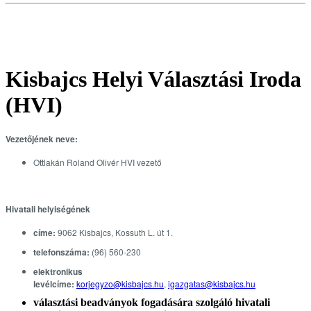
Kisbajcs Helyi Választási Iroda
(HVI)
Vezetőjének neve:
Ottlakán Roland Olivér HVI vezető
Hivatali helyiségének
címe:
9062 Kisbajcs, Kossuth L. út 1.
telefonszáma:
(96) 560-230
elektronikus
levélcíme:
korjegyzo@kisbajcs.hu
,
igazgatas@kisbajcs.hu
választási beadványok fogadására szolgáló hivatali