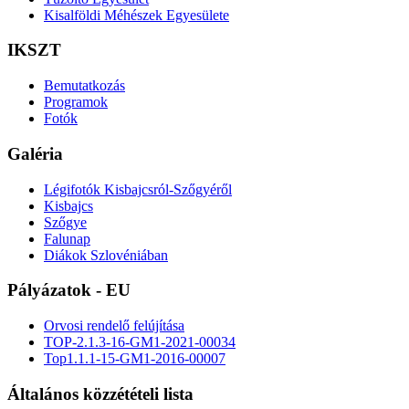
Kisalföldi Méhészek Egyesülete
IKSZT
Bemutatkozás
Programok
Fotók
Galéria
Légifotók Kisbajcsról-Szőgyéről
Kisbajcs
Szőgye
Falunap
Diákok Szlovéniában
Pályázatok - EU
Orvosi rendelő felújítása
TOP-2.1.3-16-GM1-2021-00034
Top1.1.1-15-GM1-2016-00007
Általános közzétételi lista