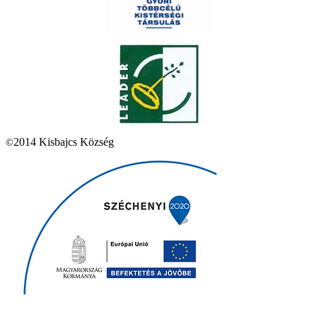
2014 Kisbajcs Község
©