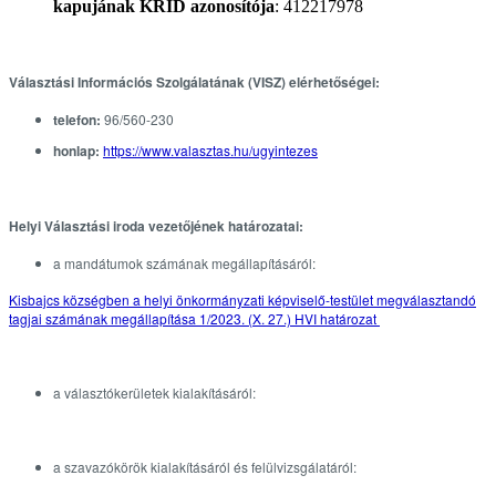
kapujának KRID azonosítója
: 412217978
Választási Információs Szolgálatának (VISZ) elérhetőségei:
telefon:
96/560-230
honlap:
https://www.valasztas.hu/ugyintezes
Helyi Választási iroda vezetőjének határozatai:
a mandátumok számának megállapításáról:
Kisbajcs községben a helyi önkormányzati képviselő-testület megválasztandó
tagjai számának megállapítása 1/2023. (X. 27.) HVI határozat
a választókerületek kialakításáról:
a szavazókörök kialakításáról és felülvizsgálatáról: