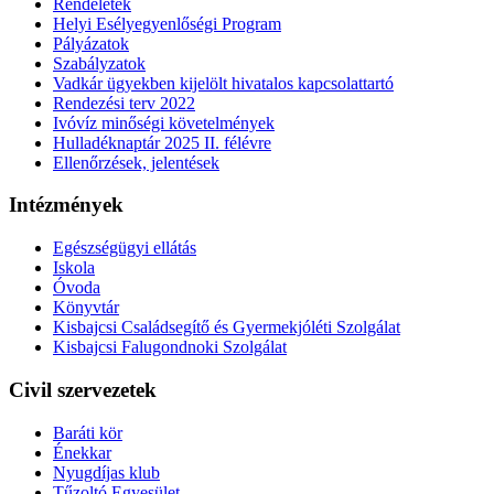
Rendeletek
Helyi Esélyegyenlőségi Program
Pályázatok
Szabályzatok
Vadkár ügyekben kijelölt hivatalos kapcsolattartó
Rendezési terv 2022
Ivóvíz minőségi követelmények
Hulladéknaptár 2025 II. félévre
Ellenőrzések, jelentések
Intézmények
Egészségügyi ellátás
Iskola
Óvoda
Könyvtár
Kisbajcsi Családsegítő és Gyermekjóléti Szolgálat
Kisbajcsi Falugondnoki Szolgálat
Civil szervezetek
Baráti kör
Énekkar
Nyugdíjas klub
Tűzoltó Egyesület