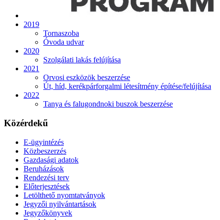
2019
Tornaszoba
Óvoda udvar
2020
Szolgálati lakás felújítása
2021
Orvosi eszközök beszerzése
Út, híd, kerékpárforgalmi létesítmény építése/felújítása
2022
Tanya és falugondnoki buszok beszerzése
Közérdekű
E-ügyintézés
Közbeszerzés
Gazdasági adatok
Beruházások
Rendezési terv
Előterjesztések
Letölthető nyomtatványok
Jegyzői nyilvántartások
Jegyzőkönyvek