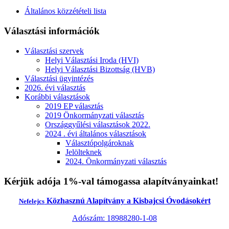
Általános közzétételi lista
Választási információk
Választási szervek
Helyi Választási Iroda (HVI)
Helyi Választási Bizottság (HVB)
Választási ügyintézés
2026. évi választás
Korábbi választások
2019 EP választás
2019 Önkormányzati választás
Országgyűlési választások 2022.
2024 . évi általános választások
Választópolgároknak
Jelölteknek
2024. Önkormányzati választás
Kérjük adója 1%-val támogassa alapítványainkat!
Közhasznú Alapítvány a Kisbajcsi Óvodásokért
Nefelejcs
Adószám: 18988280-1-08