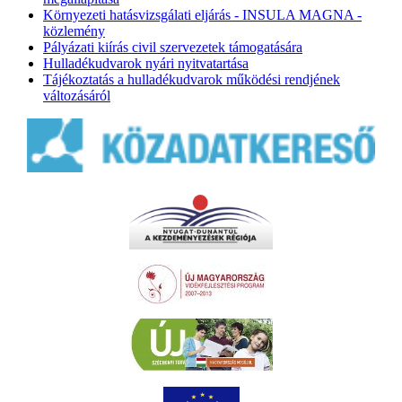
Környezeti hatásvizsgálati eljárás - INSULA MAGNA -
közlemény
Pályázati kiírás civil szervezetek támogatására
Hulladékudvarok nyári nyitvatartása
Tájékoztatás a hulladékudvarok működési rendjének
változásáról