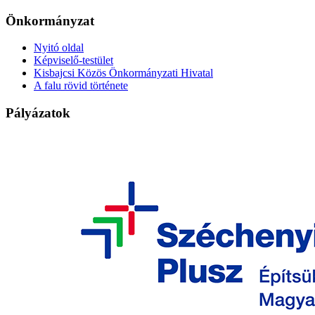
Önkormányzat
Nyitó oldal
Képviselő-testület
Kisbajcsi Közös Önkormányzati Hivatal
A falu rövid története
Pályázatok