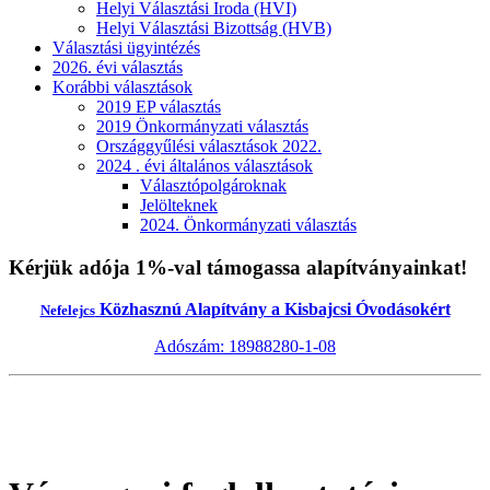
Helyi Választási Iroda (HVI)
Helyi Választási Bizottság (HVB)
Választási ügyintézés
2026. évi választás
Korábbi választások
2019 EP választás
2019 Önkormányzati választás
Országgyűlési választások 2022.
2024 . évi általános választások
Választópolgároknak
Jelölteknek
2024. Önkormányzati választás
Kérjük adója 1%-val támogassa alapítványainkat!
Közhasznú Alapítvány a Kisbajcsi Óvodásokért
Nefelejcs
Adószám: 18988280-1-08