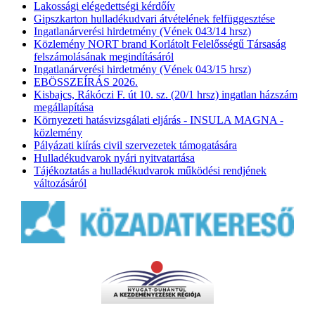
Lakossági elégedettségi kérdőív
Gipszkarton hulladékudvari átvételének felfüggesztése
Ingatlanárverési hirdetmény (Vének 043/14 hrsz)
Közlemény NORT brand Korlátolt Felelősségű Társaság
felszámolásának megindításáról
Ingatlanárverési hirdetmény (Vének 043/15 hrsz)
EBÖSSZEÍRÁS 2026.
Kisbajcs, Rákóczi F. út 10. sz. (20/1 hrsz) ingatlan házszám
megállapítása
Környezeti hatásvizsgálati eljárás - INSULA MAGNA -
közlemény
Pályázati kiírás civil szervezetek támogatására
Hulladékudvarok nyári nyitvatartása
Tájékoztatás a hulladékudvarok működési rendjének
változásáról