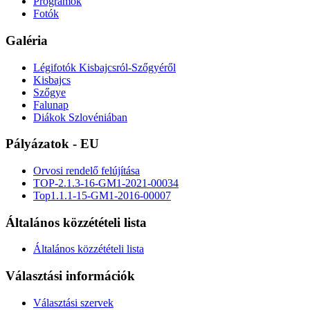
Programok
Fotók
Galéria
Légifotók Kisbajcsról-Szőgyéről
Kisbajcs
Szőgye
Falunap
Diákok Szlovéniában
Pályázatok - EU
Orvosi rendelő felújítása
TOP-2.1.3-16-GM1-2021-00034
Top1.1.1-15-GM1-2016-00007
Általános közzétételi lista
Általános közzétételi lista
Választási információk
Választási szervek