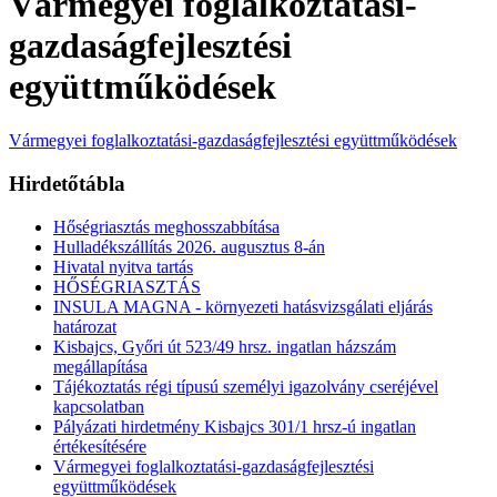
Vármegyei foglalkoztatási-
gazdaságfejlesztési
együttműködések
Vármegyei foglalkoztatási-gazdaságfejlesztési együttműködések
Hirdetőtábla
Hőségriasztás meghosszabbítása
Hulladékszállítás 2026. augusztus 8-án
Hivatal nyitva tartás
HŐSÉGRIASZTÁS
INSULA MAGNA - környezeti hatásvizsgálati eljárás
határozat
Kisbajcs, Győri út 523/49 hrsz. ingatlan házszám
megállapítása
Tájékoztatás régi típusú személyi igazolvány cseréjével
kapcsolatban
Pályázati hirdetmény Kisbajcs 301/1 hrsz-ú ingatlan
értékesítésére
Vármegyei foglalkoztatási-gazdaságfejlesztési
együttműködések