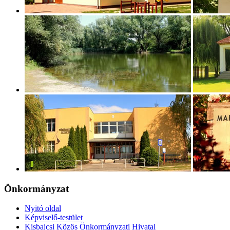
Önkormányzat
Nyitó oldal
Képviselő-testület
Kisbajcsi Közös Önkormányzati Hivatal