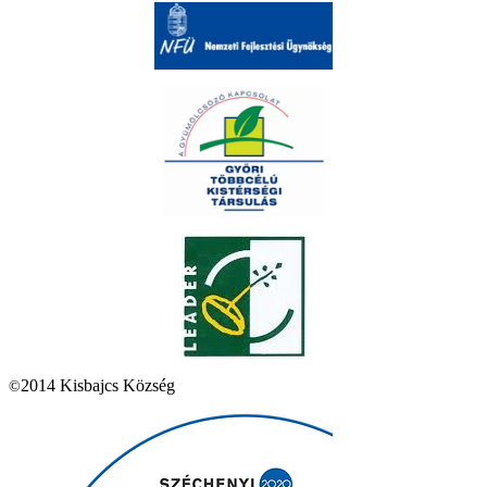
2014 Kisbajcs Község
©