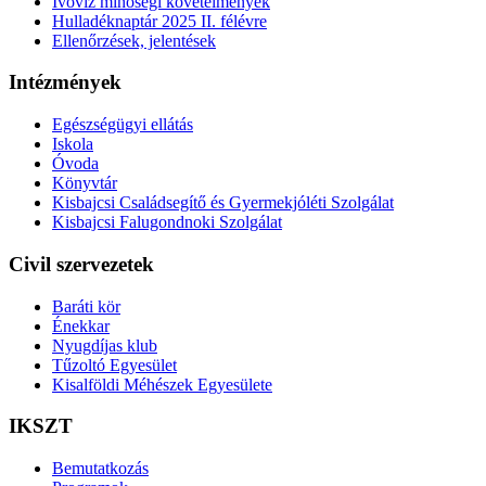
Ivóvíz minőségi követelmények
Hulladéknaptár 2025 II. félévre
Ellenőrzések, jelentések
Intézmények
Egészségügyi ellátás
Iskola
Óvoda
Könyvtár
Kisbajcsi Családsegítő és Gyermekjóléti Szolgálat
Kisbajcsi Falugondnoki Szolgálat
Civil szervezetek
Baráti kör
Énekkar
Nyugdíjas klub
Tűzoltó Egyesület
Kisalföldi Méhészek Egyesülete
IKSZT
Bemutatkozás