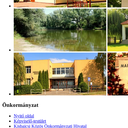
Önkormányzat
Nyitó oldal
Képviselő-testület
Kisbajcsi Közös Önkormányzati Hivatal