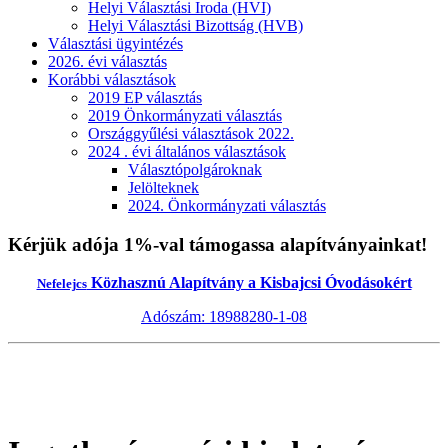
Helyi Választási Iroda (HVI)
Helyi Választási Bizottság (HVB)
Választási ügyintézés
2026. évi választás
Korábbi választások
2019 EP választás
2019 Önkormányzati választás
Országgyűlési választások 2022.
2024 . évi általános választások
Választópolgároknak
Jelölteknek
2024. Önkormányzati választás
Kérjük adója 1%-val támogassa alapítványainkat!
Közhasznú Alapítvány a Kisbajcsi Óvodásokért
Nefelejcs
Adószám: 18988280-1-08