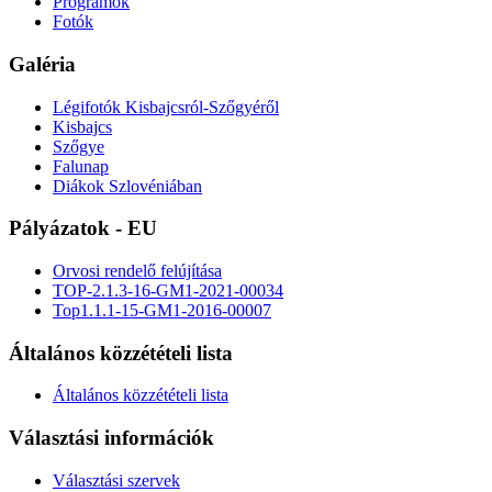
Programok
Fotók
Galéria
Légifotók Kisbajcsról-Szőgyéről
Kisbajcs
Szőgye
Falunap
Diákok Szlovéniában
Pályázatok - EU
Orvosi rendelő felújítása
TOP-2.1.3-16-GM1-2021-00034
Top1.1.1-15-GM1-2016-00007
Általános közzétételi lista
Általános közzétételi lista
Választási információk
Választási szervek