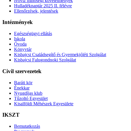
Ivóvíz minőségi követelmények
Hulladéknaptár 2025 II. félévre
Ellenőrzések, jelentések
Intézmények
Egészségügyi ellátás
Iskola
Óvoda
Könyvtár
Kisbajcsi Családsegítő és Gyermekjóléti Szolgálat
Kisbajcsi Falugondnoki Szolgálat
Civil szervezetek
Baráti kör
Énekkar
Nyugdíjas klub
Tűzoltó Egyesület
Kisalföldi Méhészek Egyesülete
IKSZT
Bemutatkozás