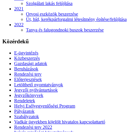
Szolgálati lakás felújítása
2021
Orvosi eszközök beszerzése
Út, híd, kerékpárforgalmi létesítmény építése/felújítása
2022
Tanya és falugondnoki buszok beszerzése
Közérdekű
E-ügyintézés
Közbeszerzés
Gazdasági adatok
Beruházások
Rendezési terv
Előterjesztések
Letölthető nyomtatványok
Jegyzői nyilvántartások
Jegyzőkönyvek
Rendeletek
Helyi Esélyegyenlőségi Program
Pályázatok
Szabályzatok
Vadkár ügyekben kijelölt hivatalos kapcsolattartó
Rendezési terv 2022