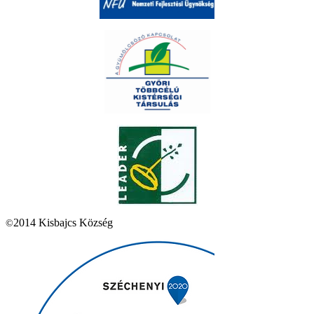
2014 Kisbajcs Község
©