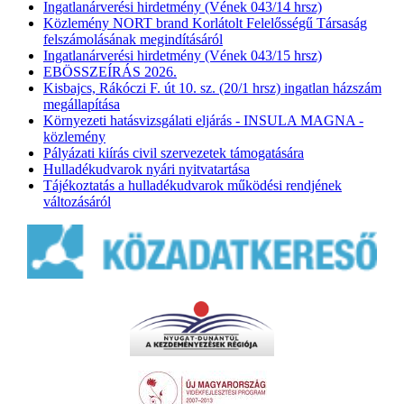
Ingatlanárverési hirdetmény (Vének 043/14 hrsz)
Közlemény NORT brand Korlátolt Felelősségű Társaság
felszámolásának megindításáról
Ingatlanárverési hirdetmény (Vének 043/15 hrsz)
EBÖSSZEÍRÁS 2026.
Kisbajcs, Rákóczi F. út 10. sz. (20/1 hrsz) ingatlan házszám
megállapítása
Környezeti hatásvizsgálati eljárás - INSULA MAGNA -
közlemény
Pályázati kiírás civil szervezetek támogatására
Hulladékudvarok nyári nyitvatartása
Tájékoztatás a hulladékudvarok működési rendjének
változásáról