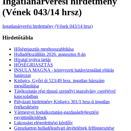
Ingatlanárverési hirdetmény
(Vének 043/14 hrsz)
Ingatlanárverési hirdetmény (Vének 043/14 hrsz)
Hirdetőtábla
Hőségriasztás meghosszabbítása
Hulladékszállítás 2026. augusztus 8-án
Hivatal nyitva tartás
HŐSÉGRIASZTÁS
INSULA MAGNA - környezeti hatásvizsgálati eljárás
határozat
Kisbajcs, Győri út 523/49 hrsz. ingatlan házszám
megállapítása
Tájékoztatás régi típusú személyi igazolvány cseréjével
kapcsolatban
Pályázati hirdetmény Kisbajcs 301/1 hrsz-ú ingatlan
értékesítésére
Vármegyei foglalkoztatási-gazdaságfejlesztési
együttműködések
Lakossági elégedettségi kérdőív
Gipszkarton hulladékudvari átvételének felfüggesztése