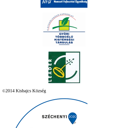
2014 Kisbajcs Község
©