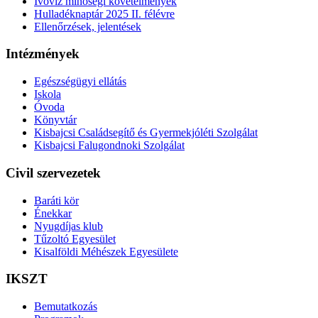
Ivóvíz minőségi követelmények
Hulladéknaptár 2025 II. félévre
Ellenőrzések, jelentések
Intézmények
Egészségügyi ellátás
Iskola
Óvoda
Könyvtár
Kisbajcsi Családsegítő és Gyermekjóléti Szolgálat
Kisbajcsi Falugondnoki Szolgálat
Civil szervezetek
Baráti kör
Énekkar
Nyugdíjas klub
Tűzoltó Egyesület
Kisalföldi Méhészek Egyesülete
IKSZT
Bemutatkozás