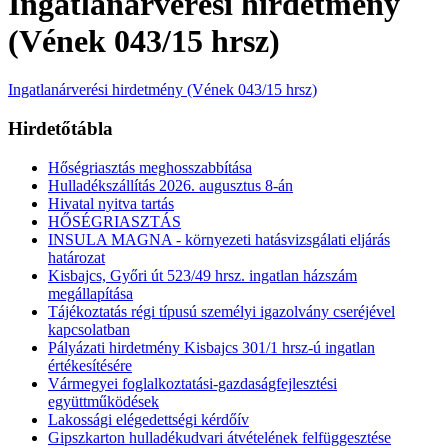
Ingatlanárverési hirdetmény
(Vének 043/15 hrsz)
Ingatlanárverési hirdetmény (Vének 043/15 hrsz)
Hirdetőtábla
Hőségriasztás meghosszabbítása
Hulladékszállítás 2026. augusztus 8-án
Hivatal nyitva tartás
HŐSÉGRIASZTÁS
INSULA MAGNA - környezeti hatásvizsgálati eljárás
határozat
Kisbajcs, Győri út 523/49 hrsz. ingatlan házszám
megállapítása
Tájékoztatás régi típusú személyi igazolvány cseréjével
kapcsolatban
Pályázati hirdetmény Kisbajcs 301/1 hrsz-ú ingatlan
értékesítésére
Vármegyei foglalkoztatási-gazdaságfejlesztési
együttműködések
Lakossági elégedettségi kérdőív
Gipszkarton hulladékudvari átvételének felfüggesztése