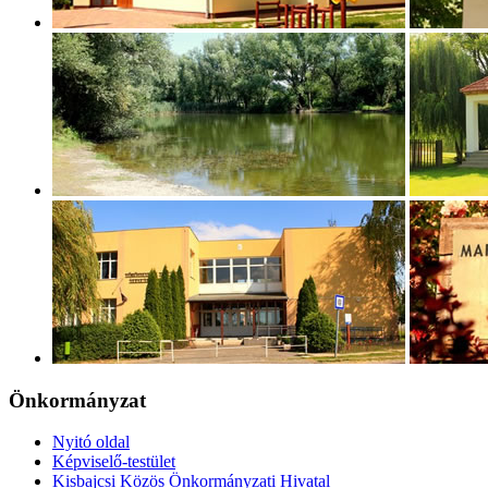
Önkormányzat
Nyitó oldal
Képviselő-testület
Kisbajcsi Közös Önkormányzati Hivatal