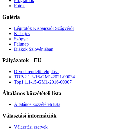
Programok
Fotók
Galéria
Légifotók Kisbajcsról-Szőgyéről
Kisbajcs
Szőgye
Falunap
Diákok Szlovéniában
Pályázatok - EU
Orvosi rendelő felújítása
TOP-2.1.3-16-GM1-2021-00034
Top1.1.1-15-GM1-2016-00007
Általános közzétételi lista
Általános közzétételi lista
Választási információk
Választási szervek