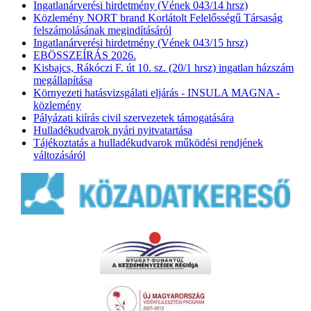
Ingatlanárverési hirdetmény (Vének 043/14 hrsz)
Közlemény NORT brand Korlátolt Felelősségű Társaság
felszámolásának megindításáról
Ingatlanárverési hirdetmény (Vének 043/15 hrsz)
EBÖSSZEÍRÁS 2026.
Kisbajcs, Rákóczi F. út 10. sz. (20/1 hrsz) ingatlan házszám
megállapítása
Környezeti hatásvizsgálati eljárás - INSULA MAGNA -
közlemény
Pályázati kiírás civil szervezetek támogatására
Hulladékudvarok nyári nyitvatartása
Tájékoztatás a hulladékudvarok működési rendjének
változásáról