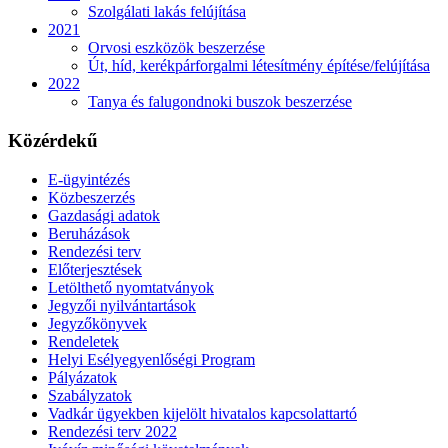
Szolgálati lakás felújítása
2021
Orvosi eszközök beszerzése
Út, híd, kerékpárforgalmi létesítmény építése/felújítása
2022
Tanya és falugondnoki buszok beszerzése
Közérdekű
E-ügyintézés
Közbeszerzés
Gazdasági adatok
Beruházások
Rendezési terv
Előterjesztések
Letölthető nyomtatványok
Jegyzői nyilvántartások
Jegyzőkönyvek
Rendeletek
Helyi Esélyegyenlőségi Program
Pályázatok
Szabályzatok
Vadkár ügyekben kijelölt hivatalos kapcsolattartó
Rendezési terv 2022