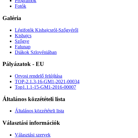
Programok
Fotók
Galéria
Légifotók Kisbajcsról-Szőgyéről
Kisbajcs
Szőgye
Falunap
Diákok Szlovéniában
Pályázatok - EU
Orvosi rendelő felújítása
TOP-2.1.3-16-GM1-2021-00034
Top1.1.1-15-GM1-2016-00007
Általános közzétételi lista
Általános közzétételi lista
Választási információk
Választási szervek