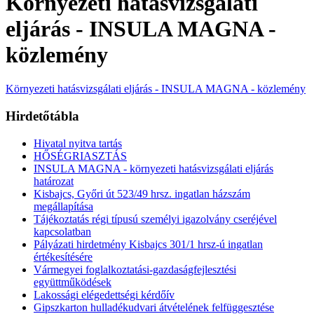
Környezeti hatásvizsgálati
eljárás - INSULA MAGNA -
közlemény
Környezeti hatásvizsgálati eljárás - INSULA MAGNA - közlemény
Hirdetőtábla
Hivatal nyitva tartás
HŐSÉGRIASZTÁS
INSULA MAGNA - környezeti hatásvizsgálati eljárás
határozat
Kisbajcs, Győri út 523/49 hrsz. ingatlan házszám
megállapítása
Tájékoztatás régi típusú személyi igazolvány cseréjével
kapcsolatban
Pályázati hirdetmény Kisbajcs 301/1 hrsz-ú ingatlan
értékesítésére
Vármegyei foglalkoztatási-gazdaságfejlesztési
együttműködések
Lakossági elégedettségi kérdőív
Gipszkarton hulladékudvari átvételének felfüggesztése