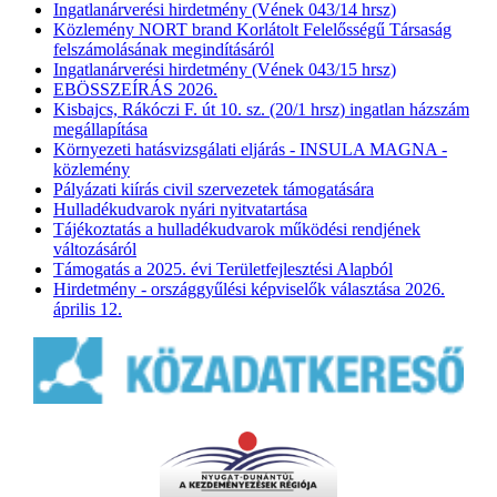
Ingatlanárverési hirdetmény (Vének 043/14 hrsz)
Közlemény NORT brand Korlátolt Felelősségű Társaság
felszámolásának megindításáról
Ingatlanárverési hirdetmény (Vének 043/15 hrsz)
EBÖSSZEÍRÁS 2026.
Kisbajcs, Rákóczi F. út 10. sz. (20/1 hrsz) ingatlan házszám
megállapítása
Környezeti hatásvizsgálati eljárás - INSULA MAGNA -
közlemény
Pályázati kiírás civil szervezetek támogatására
Hulladékudvarok nyári nyitvatartása
Tájékoztatás a hulladékudvarok működési rendjének
változásáról
Támogatás a 2025. évi Területfejlesztési Alapból
Hirdetmény - országgyűlési képviselők választása 2026.
április 12.