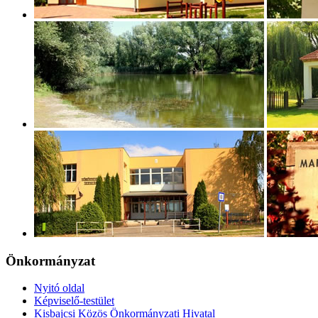
Önkormányzat
Nyitó oldal
Képviselő-testület
Kisbajcsi Közös Önkormányzati Hivatal