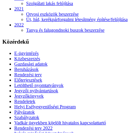
Szolgálati lakás felújítása
2021
Orvosi eszközök beszerzése
Út, híd, kerékpárforgalmi létesítmény építése/felújítása
2022
Tanya és falugondnoki buszok beszerzése
Közérdekű
E-ügyintézés
Közbeszerzés
Gazdasági adatok
Beruházások
Rendezési terv
Előterjesztések
Letölthető nyomtatványok
Jegyzői nyilvántartások
Jegyzőkönyvek
Rendeletek
Helyi Esélyegyenlőségi Program
Pályázatok
Szabályzatok
Vadkár ügyekben kijelölt hivatalos kapcsolattartó
Rendezési terv 2022