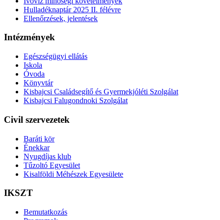
Ivóvíz minőségi követelmények
Hulladéknaptár 2025 II. félévre
Ellenőrzések, jelentések
Intézmények
Egészségügyi ellátás
Iskola
Óvoda
Könyvtár
Kisbajcsi Családsegítő és Gyermekjóléti Szolgálat
Kisbajcsi Falugondnoki Szolgálat
Civil szervezetek
Baráti kör
Énekkar
Nyugdíjas klub
Tűzoltó Egyesület
Kisalföldi Méhészek Egyesülete
IKSZT
Bemutatkozás