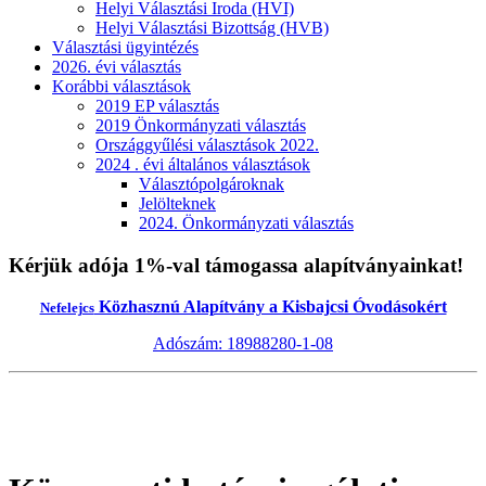
Helyi Választási Iroda (HVI)
Helyi Választási Bizottság (HVB)
Választási ügyintézés
2026. évi választás
Korábbi választások
2019 EP választás
2019 Önkormányzati választás
Országgyűlési választások 2022.
2024 . évi általános választások
Választópolgároknak
Jelölteknek
2024. Önkormányzati választás
Kérjük adója 1%-val támogassa alapítványainkat!
Közhasznú Alapítvány a Kisbajcsi Óvodásokért
Nefelejcs
Adószám: 18988280-1-08