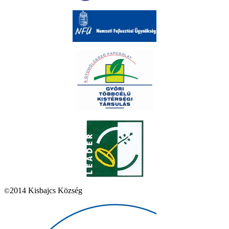
2014 Kisbajcs Község
©