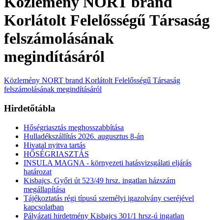
Közlemény NORT brand
Korlátolt Felelősségű Társaság
felszámolásának
megindításáról
Közlemény NORT brand Korlátolt Felelősségű Társaság
felszámolásának megindításáról
Hirdetőtábla
Hőségriasztás meghosszabbítása
Hulladékszállítás 2026. augusztus 8-án
Hivatal nyitva tartás
HŐSÉGRIASZTÁS
INSULA MAGNA - környezeti hatásvizsgálati eljárás
határozat
Kisbajcs, Győri út 523/49 hrsz. ingatlan házszám
megállapítása
Tájékoztatás régi típusú személyi igazolvány cseréjével
kapcsolatban
Pályázati hirdetmény Kisbajcs 301/1 hrsz-ú ingatlan