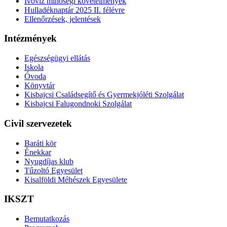
Ivóvíz minőségi követelmények
Hulladéknaptár 2025 II. félévre
Ellenőrzések, jelentések
Intézmények
Egészségügyi ellátás
Iskola
Óvoda
Könyvtár
Kisbajcsi Családsegítő és Gyermekjóléti Szolgálat
Kisbajcsi Falugondnoki Szolgálat
Civil szervezetek
Baráti kör
Énekkar
Nyugdíjas klub
Tűzoltó Egyesület
Kisalföldi Méhészek Egyesülete
IKSZT
Bemutatkozás