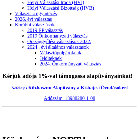
Helyi Választási Iroda (HVI)
Helyi Választási Bizottság (HVB)
Választási ügyintézés
2026. évi választás
Korábbi választások
2019 EP választás
2019 Önkormányzati választás
Országgyűlési választások 2022.
2024 . évi általános választások
Választópolgároknak
Jelölteknek
2024. Önkormányzati választás
Kérjük adója 1%-val támogassa alapítványainkat!
Közhasznú Alapítvány a Kisbajcsi Óvodásokért
Nefelejcs
Adószám: 18988280-1-08