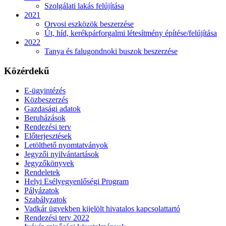
Szolgálati lakás felújítása
2021
Orvosi eszközök beszerzése
Út, híd, kerékpárforgalmi létesítmény építése/felújítása
2022
Tanya és falugondnoki buszok beszerzése
Közérdekű
E-ügyintézés
Közbeszerzés
Gazdasági adatok
Beruházások
Rendezési terv
Előterjesztések
Letölthető nyomtatványok
Jegyzői nyilvántartások
Jegyzőkönyvek
Rendeletek
Helyi Esélyegyenlőségi Program
Pályázatok
Szabályzatok
Vadkár ügyekben kijelölt hivatalos kapcsolattartó
Rendezési terv 2022