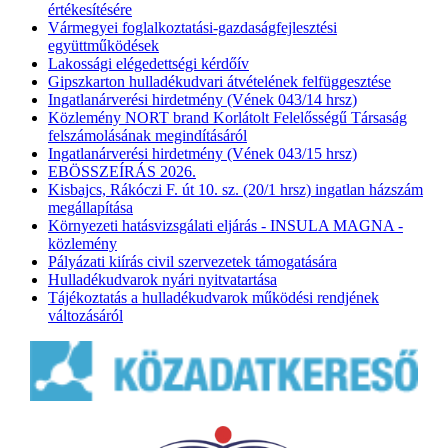
értékesítésére
Vármegyei foglalkoztatási-gazdaságfejlesztési
együttműködések
Lakossági elégedettségi kérdőív
Gipszkarton hulladékudvari átvételének felfüggesztése
Ingatlanárverési hirdetmény (Vének 043/14 hrsz)
Közlemény NORT brand Korlátolt Felelősségű Társaság
felszámolásának megindításáról
Ingatlanárverési hirdetmény (Vének 043/15 hrsz)
EBÖSSZEÍRÁS 2026.
Kisbajcs, Rákóczi F. út 10. sz. (20/1 hrsz) ingatlan házszám
megállapítása
Környezeti hatásvizsgálati eljárás - INSULA MAGNA -
közlemény
Pályázati kiírás civil szervezetek támogatására
Hulladékudvarok nyári nyitvatartása
Tájékoztatás a hulladékudvarok működési rendjének
változásáról