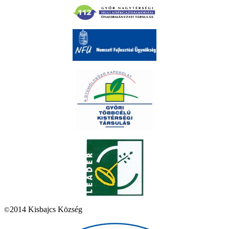
2014 Kisbajcs Község
©