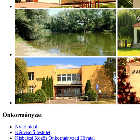
Önkormányzat
Nyitó oldal
Képviselő-testület
Kisbajcsi Közös Önkormányzati Hivatal