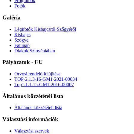
Programok
Fotók
Galéria
Légifotók Kisbajcsról-Szőgyéről
Kisbajcs
Szőgye
Falunap
Diákok Szlovéniában
Pályázatok - EU
Orvosi rendelő felújítása
TOP-2.1.3-16-GM1-2021-00034
Top1.1.1-15-GM1-2016-00007
Általános közzétételi lista
Általános közzétételi lista
Választási információk
Választási szervek