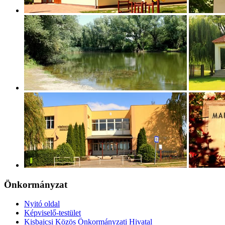
Önkormányzat
Nyitó oldal
Képviselő-testület
Kisbajcsi Közös Önkormányzati Hivatal