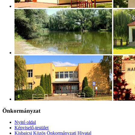
Önkormányzat
Nyitó oldal
Képviselő-testület
Kisbajcsi Közös Önkormányzati Hivatal