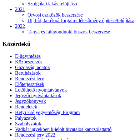
Szolgálati lakás felújítása
2021
Orvosi eszközök beszerzése
Út, híd, kerékpárforgalmi létesítmény építése/felújítása
2022
Tanya és falugondnoki buszok beszerzése
Közérdekű
E-ügyintézés
Közbeszerzés
Gazdasági adatok
Beruházások
Rendezési terv
Előterjesztések
Letölthető nyomtatványok
Jegyzői nyilvántartások
Jegyzőkönyvek
Rendeletek
Helyi Esélyegyenlőségi Program
Pályázatok
Szabályzatok
Vadkár ügyekben kijelölt hivatalos kapcsolattartó
Rendezési terv 2022