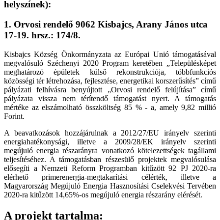
helyszínek):
1. Orvosi rendelő 9062 Kisbajcs, Arany János utca
17-19. hrsz.: 174/8.
Kisbajcs Község Önkormányzata az Európai Unió támogatásával
megvalósuló Széchenyi 2020 Program keretében „Településképet
meghatározó épületek külső rekonstrukciója, többfunkciós
közösségi tér létrehozása, fejlesztése, energetikai korszerűsítés” című
pályázati felhívásra benyújtott „Orvosi rendelő felújítása” című
pályázata vissza nem térítendő támogatást nyert. A támogatás
mértéke az elszámolható összköltség 85 % - a, amely 9,82 millió
Forint.
A beavatkozások hozzájárulnak a 2012/27/EU irányelv szerinti
energiahatékonysági, illetve a 2009/28/EK irányelv szerinti
megújuló energia részarányra vonatkozó kötelezettségek tagállami
teljesítéséhez. A támogatásban részesülő projektek megvalósulása
elősegíti a Nemzeti Reform Programban kitűzött 92 PJ 2020-ra
elérhető primerenergia-megtakarítási célérték, illetve a
Magyarország Megújuló Energia Hasznosítási Cselekvési Tervében
2020-ra kitűzött 14,65%-os megújuló energia részarány elérését.
A projekt tartalma: