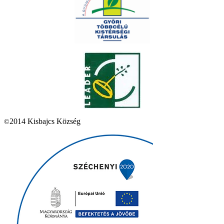
2014 Kisbajcs Község
©