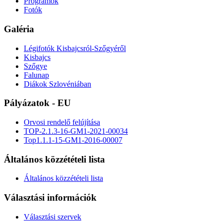
Programok
Fotók
Galéria
Légifotók Kisbajcsról-Szőgyéről
Kisbajcs
Szőgye
Falunap
Diákok Szlovéniában
Pályázatok - EU
Orvosi rendelő felújítása
TOP-2.1.3-16-GM1-2021-00034
Top1.1.1-15-GM1-2016-00007
Általános közzétételi lista
Általános közzétételi lista
Választási információk
Választási szervek