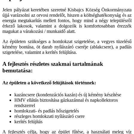
Jelen pályázat keretében szeretné Kisbajcs Község Önkormányzata
újjá varázsolni az orvosi rendelőt, hiszen a költséghatékonyság és az
energia megtakarítás mellett fontos, hogy mind a négy településről
érkező lakosok, valamint a dolgozók is komfortosabban érezzék
magukat a várakozási / munkaidő alatt.
Az épületen szükséges a homlokzat szigetelése, a vegyes tüzelésű
kémény bontása, öt darab nyílászáró cseréje (ablakcsere), a padlás
szigetelése, valamint a kerítés felújítása.
A fejlesztés részletes szakmai tartalmának
bemutatása:
Az épületen a következő felújítások történnek:
kazáncsere (kondenzációs kazán) és új kémény készítése
HMV ellátás biztosítása gázkazánnal és napkollektoros
rendszerrel
homlokzati- és padlás hőszigetelés
részleges homlokzati nyílászáró csere
kerítés felújítás
A fejlesztés célja, hogy az épület fűtése, a használati meleg víz