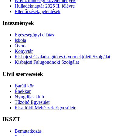
Ivóvíz minőségi követelmények
Hulladéknaptár 2025 II. félévre
Ellenőrzések, jelentések
Intézmények
Egészségügyi ellátás
Iskola
Óvoda
Könyvtár
Kisbajcsi Családsegítő és Gyermekjóléti Szolgálat
Kisbajcsi Falugondnoki Szolgálat
Civil szervezetek
Baráti kör
Énekkar
Nyugdíjas klub
Tűzoltó Egyesület
Kisalföldi Méhészek Egyesülete
IKSZT
Bemutatkozás