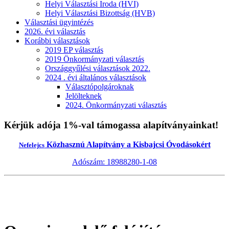
Helyi Választási Iroda (HVI)
Helyi Választási Bizottság (HVB)
Választási ügyintézés
2026. évi választás
Korábbi választások
2019 EP választás
2019 Önkormányzati választás
Országgyűlési választások 2022.
2024 . évi általános választások
Választópolgároknak
Jelölteknek
2024. Önkormányzati választás
Kérjük adója 1%-val támogassa alapítványainkat!
Közhasznú Alapítvány a Kisbajcsi Óvodásokért
Nefelejcs
Adószám: 18988280-1-08