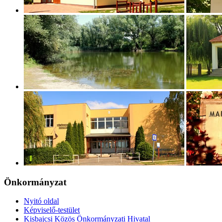
Önkormányzat
Nyitó oldal
Képviselő-testület
Kisbajcsi Közös Önkormányzati Hivatal