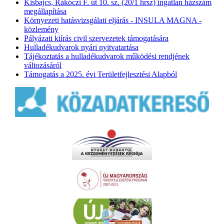
Kisbajcs, Rákóczi F. út 10. sz. (20/1 hrsz) ingatlan házszám
megállapítása
Környezeti hatásvizsgálati eljárás - INSULA MAGNA -
közlemény
Pályázati kiírás civil szervezetek támogatására
Hulladékudvarok nyári nyitvatartása
Tájékoztatás a hulladékudvarok működési rendjének
változásáról
Támogatás a 2025. évi Területfejlesztési Alapból