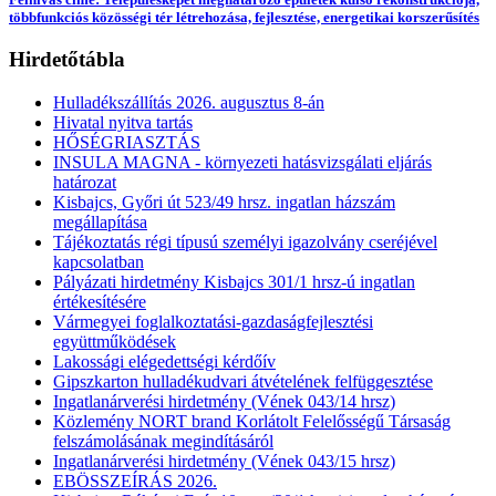
többfunkciós közösségi tér létrehozása, fejlesztése, energetikai korszerűsítés
Hirdetőtábla
Hulladékszállítás 2026. augusztus 8-án
Hivatal nyitva tartás
HŐSÉGRIASZTÁS
INSULA MAGNA - környezeti hatásvizsgálati eljárás
határozat
Kisbajcs, Győri út 523/49 hrsz. ingatlan házszám
megállapítása
Tájékoztatás régi típusú személyi igazolvány cseréjével
kapcsolatban
Pályázati hirdetmény Kisbajcs 301/1 hrsz-ú ingatlan
értékesítésére
Vármegyei foglalkoztatási-gazdaságfejlesztési
együttműködések
Lakossági elégedettségi kérdőív
Gipszkarton hulladékudvari átvételének felfüggesztése
Ingatlanárverési hirdetmény (Vének 043/14 hrsz)
Közlemény NORT brand Korlátolt Felelősségű Társaság
felszámolásának megindításáról
Ingatlanárverési hirdetmény (Vének 043/15 hrsz)
EBÖSSZEÍRÁS 2026.