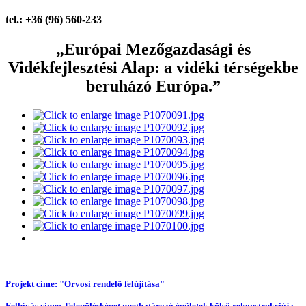
tel.: +36 (96) 560-233
„Európai Mezőgazdasági és
Vidékfejlesztési Alap: a vidéki térségekbe
beruházó Európa.”
Projekt címe: "Orvosi rendelő felújítása"
Felhívás címe: Településképet meghatározó épületek külső rekonstrukciója,