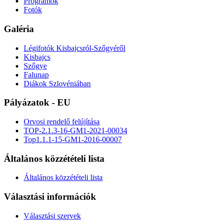
Programok
Fotók
Galéria
Légifotók Kisbajcsról-Szőgyéről
Kisbajcs
Szőgye
Falunap
Diákok Szlovéniában
Pályázatok - EU
Orvosi rendelő felújítása
TOP-2.1.3-16-GM1-2021-00034
Top1.1.1-15-GM1-2016-00007
Általános közzétételi lista
Általános közzétételi lista
Választási információk
Választási szervek