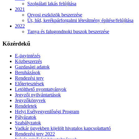
Szolgálati lakás felújítása
2021
Orvosi eszközök beszerzése
Út, híd, kerékpárforgalmi létesítmény építése/felújítása
2022
Tanya és falugondnoki buszok beszerzése
Közérdekű
E-ügyintézés
Közbeszerzés
Gazdasági adatok
Beruházások
Rendezési terv
Előterjesztések
Letölthető nyomtatványok
Jegyzői nyilvántartások
Jegyzőkönyvek
Rendeletek
Helyi Esélyegyenlőségi Program
Pályázatok
Szabályzatok
Vadkár ügyekben kijelölt hivatalos kapcsolattartó
Rendezési terv 2022