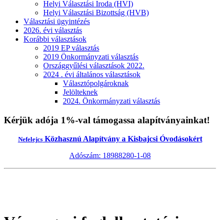
Helyi Választási Iroda (HVI)
Helyi Választási Bizottság (HVB)
Választási ügyintézés
2026. évi választás
Korábbi választások
2019 EP választás
2019 Önkormányzati választás
Országgyűlési választások 2022.
2024 . évi általános választások
Választópolgároknak
Jelölteknek
2024. Önkormányzati választás
Kérjük adója 1%-val támogassa alapítványainkat!
Közhasznú Alapítvány a Kisbajcsi Óvodásokért
Nefelejcs
Adószám: 18988280-1-08