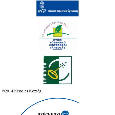
2014 Kisbajcs Község
©