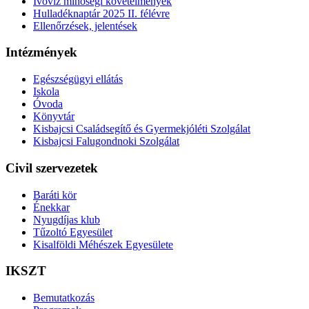
Ivóvíz minőségi követelmények
Hulladéknaptár 2025 II. félévre
Ellenőrzések, jelentések
Intézmények
Egészségügyi ellátás
Iskola
Óvoda
Könyvtár
Kisbajcsi Családsegítő és Gyermekjóléti Szolgálat
Kisbajcsi Falugondnoki Szolgálat
Civil szervezetek
Baráti kör
Énekkar
Nyugdíjas klub
Tűzoltó Egyesület
Kisalföldi Méhészek Egyesülete
IKSZT
Bemutatkozás