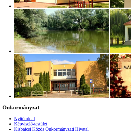
Önkormányzat
Nyitó oldal
Képviselő-testület
Kisbajcsi Közös Önkormányzati Hivatal