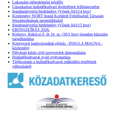
Lakossági elégedettségi kérdőív
Gipszkarton hulladékudvari átvételének felfüggesztése
Ingatlanárverési hirdetmény (Vének 043/14 hrsz)
Közlemény NORT brand Korlátolt Felelősségű Társaság
felszámolásának megindításáról
Ingatlanárverési hirdetmény (Vének 043/15 hrsz)
EBÖSSZEÍRÁS 2026.
Kisbajcs, Rákóczi F. út 10. sz. (20/1 hrsz) ingatlan házszám
megállapítása
Környezeti hatásvizsgálati eljárás - INSULA MAGNA -
közlemény
Pályázati kiírás civil szervezetek támogatására
Hulladékudvarok nyári nyitvatartása
Tájékoztatás a hulladékudvarok működési rendjének
változásáról