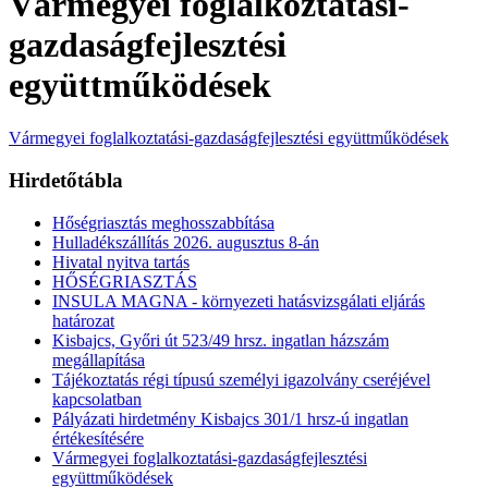
Vármegyei foglalkoztatási-
gazdaságfejlesztési
együttműködések
Vármegyei foglalkoztatási-gazdaságfejlesztési együttműködések
Hirdetőtábla
Hőségriasztás meghosszabbítása
Hulladékszállítás 2026. augusztus 8-án
Hivatal nyitva tartás
HŐSÉGRIASZTÁS
INSULA MAGNA - környezeti hatásvizsgálati eljárás
határozat
Kisbajcs, Győri út 523/49 hrsz. ingatlan házszám
megállapítása
Tájékoztatás régi típusú személyi igazolvány cseréjével
kapcsolatban
Pályázati hirdetmény Kisbajcs 301/1 hrsz-ú ingatlan
értékesítésére
Vármegyei foglalkoztatási-gazdaságfejlesztési
együttműködések