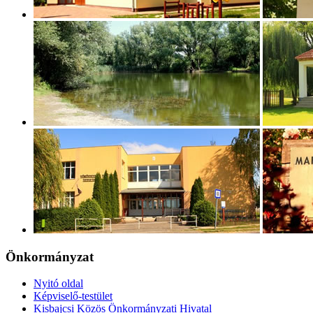
Önkormányzat
Nyitó oldal
Képviselő-testület
Kisbajcsi Közös Önkormányzati Hivatal