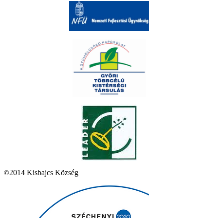
2014 Kisbajcs Község
©