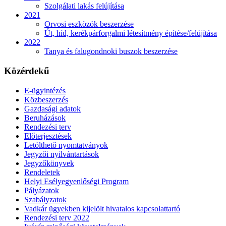
Szolgálati lakás felújítása
2021
Orvosi eszközök beszerzése
Út, híd, kerékpárforgalmi létesítmény építése/felújítása
2022
Tanya és falugondnoki buszok beszerzése
Közérdekű
E-ügyintézés
Közbeszerzés
Gazdasági adatok
Beruházások
Rendezési terv
Előterjesztések
Letölthető nyomtatványok
Jegyzői nyilvántartások
Jegyzőkönyvek
Rendeletek
Helyi Esélyegyenlőségi Program
Pályázatok
Szabályzatok
Vadkár ügyekben kijelölt hivatalos kapcsolattartó
Rendezési terv 2022