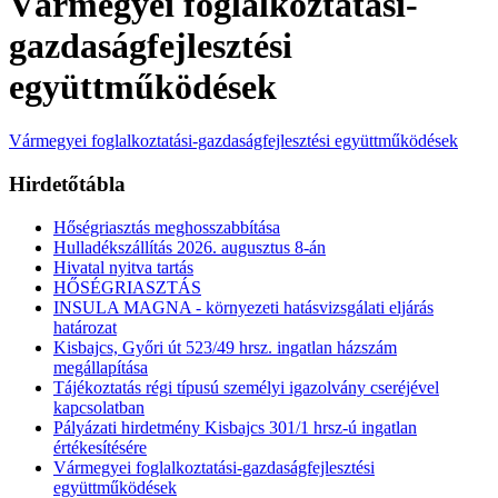
Vármegyei foglalkoztatási-
gazdaságfejlesztési
együttműködések
Vármegyei foglalkoztatási-gazdaságfejlesztési együttműködések
Hirdetőtábla
Hőségriasztás meghosszabbítása
Hulladékszállítás 2026. augusztus 8-án
Hivatal nyitva tartás
HŐSÉGRIASZTÁS
INSULA MAGNA - környezeti hatásvizsgálati eljárás
határozat
Kisbajcs, Győri út 523/49 hrsz. ingatlan házszám
megállapítása
Tájékoztatás régi típusú személyi igazolvány cseréjével
kapcsolatban
Pályázati hirdetmény Kisbajcs 301/1 hrsz-ú ingatlan
értékesítésére
Vármegyei foglalkoztatási-gazdaságfejlesztési
együttműködések