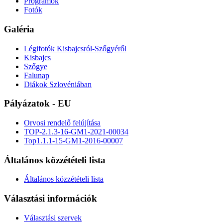
Programok
Fotók
Galéria
Légifotók Kisbajcsról-Szőgyéről
Kisbajcs
Szőgye
Falunap
Diákok Szlovéniában
Pályázatok - EU
Orvosi rendelő felújítása
TOP-2.1.3-16-GM1-2021-00034
Top1.1.1-15-GM1-2016-00007
Általános közzétételi lista
Általános közzétételi lista
Választási információk
Választási szervek