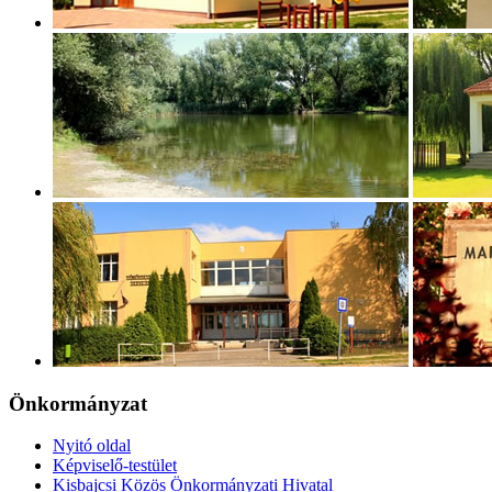
Önkormányzat
Nyitó oldal
Képviselő-testület
Kisbajcsi Közös Önkormányzati Hivatal