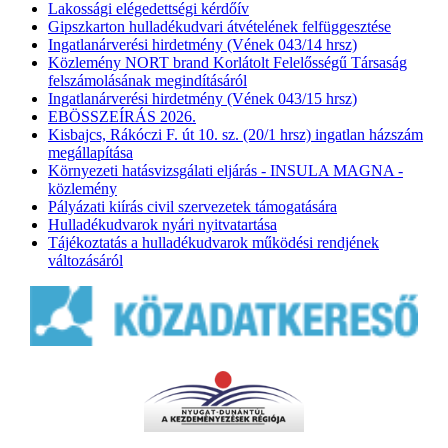
Lakossági elégedettségi kérdőív
Gipszkarton hulladékudvari átvételének felfüggesztése
Ingatlanárverési hirdetmény (Vének 043/14 hrsz)
Közlemény NORT brand Korlátolt Felelősségű Társaság
felszámolásának megindításáról
Ingatlanárverési hirdetmény (Vének 043/15 hrsz)
EBÖSSZEÍRÁS 2026.
Kisbajcs, Rákóczi F. út 10. sz. (20/1 hrsz) ingatlan házszám
megállapítása
Környezeti hatásvizsgálati eljárás - INSULA MAGNA -
közlemény
Pályázati kiírás civil szervezetek támogatására
Hulladékudvarok nyári nyitvatartása
Tájékoztatás a hulladékudvarok működési rendjének
változásáról