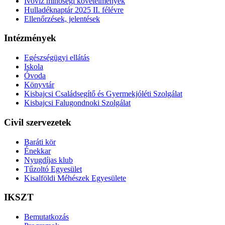
Ivóvíz minőségi követelmények
Hulladéknaptár 2025 II. félévre
Ellenőrzések, jelentések
Intézmények
Egészségügyi ellátás
Iskola
Óvoda
Könyvtár
Kisbajcsi Családsegítő és Gyermekjóléti Szolgálat
Kisbajcsi Falugondnoki Szolgálat
Civil szervezetek
Baráti kör
Énekkar
Nyugdíjas klub
Tűzoltó Egyesület
Kisalföldi Méhészek Egyesülete
IKSZT
Bemutatkozás