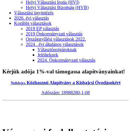
Helyi Választási Iroda (HVI)
Helyi Választási Bizottság (HVB)
Választási ügyintézés
2026. évi választás
Korábbi választások
2019 EP választás
2019 Önkormányzati választás
Országgyűlési választások 2022.
2024 . évi általános választások
Választópolgároknak
Jelölteknek
2024. Önkormányzati választás
Kérjük adója 1%-val támogassa alapítványainkat!
Közhasznú Alapítvány a Kisbajcsi Óvodásokért
Nefelejcs
Adószám: 18988280-1-08