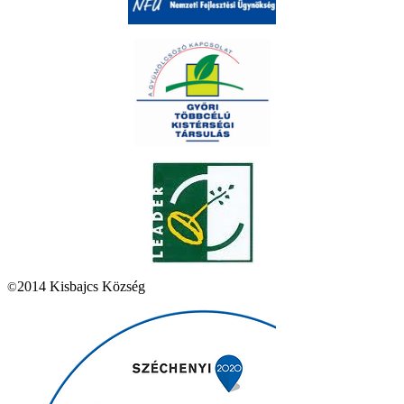
2014 Kisbajcs Község
©