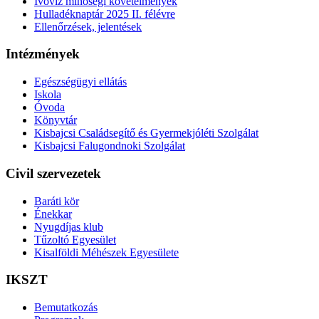
Ivóvíz minőségi követelmények
Hulladéknaptár 2025 II. félévre
Ellenőrzések, jelentések
Intézmények
Egészségügyi ellátás
Iskola
Óvoda
Könyvtár
Kisbajcsi Családsegítő és Gyermekjóléti Szolgálat
Kisbajcsi Falugondnoki Szolgálat
Civil szervezetek
Baráti kör
Énekkar
Nyugdíjas klub
Tűzoltó Egyesület
Kisalföldi Méhészek Egyesülete
IKSZT
Bemutatkozás