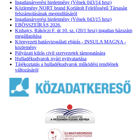
Ingatlanárverési hirdetmény (Vének 043/14 hrsz)
Közlemény NORT brand Korlátolt Felelősségű Társaság
felszámolásának megindításáról
Ingatlanárverési hirdetmény (Vének 043/15 hrsz)
EBÖSSZEÍRÁS 2026.
Kisbajcs, Rákóczi F. út 10. sz. (20/1 hrsz) ingatlan házszám
megállapítása
Környezeti hatásvizsgálati eljárás - INSULA MAGNA -
közlemény
Pályázati kiírás civil szervezetek támogatására
Hulladékudvarok nyári nyitvatartása
Tájékoztatás a hulladékudvarok működési rendjének
változásáról