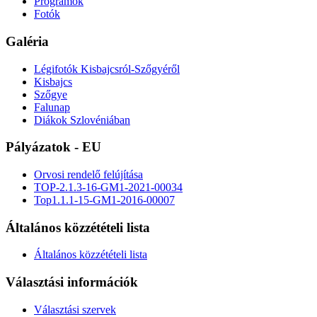
Programok
Fotók
Galéria
Légifotók Kisbajcsról-Szőgyéről
Kisbajcs
Szőgye
Falunap
Diákok Szlovéniában
Pályázatok - EU
Orvosi rendelő felújítása
TOP-2.1.3-16-GM1-2021-00034
Top1.1.1-15-GM1-2016-00007
Általános közzétételi lista
Általános közzétételi lista
Választási információk
Választási szervek