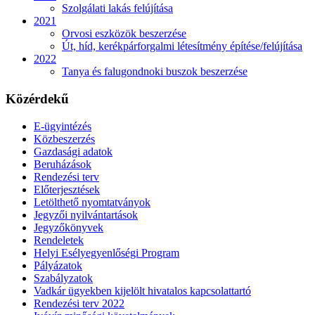
Szolgálati lakás felújítása
2021
Orvosi eszközök beszerzése
Út, híd, kerékpárforgalmi létesítmény építése/felújítása
2022
Tanya és falugondnoki buszok beszerzése
Közérdekű
E-ügyintézés
Közbeszerzés
Gazdasági adatok
Beruházások
Rendezési terv
Előterjesztések
Letölthető nyomtatványok
Jegyzői nyilvántartások
Jegyzőkönyvek
Rendeletek
Helyi Esélyegyenlőségi Program
Pályázatok
Szabályzatok
Vadkár ügyekben kijelölt hivatalos kapcsolattartó
Rendezési terv 2022