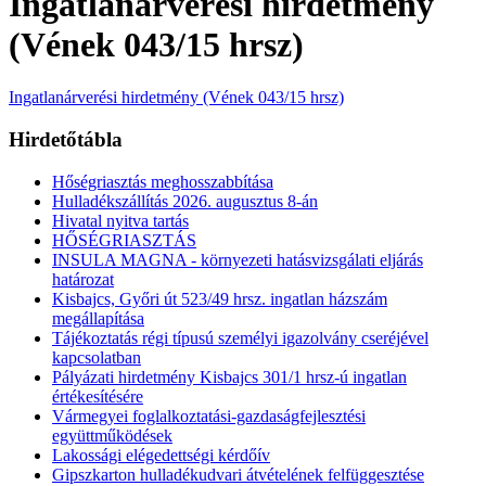
Ingatlanárverési hirdetmény
(Vének 043/15 hrsz)
Ingatlanárverési hirdetmény (Vének 043/15 hrsz)
Hirdetőtábla
Hőségriasztás meghosszabbítása
Hulladékszállítás 2026. augusztus 8-án
Hivatal nyitva tartás
HŐSÉGRIASZTÁS
INSULA MAGNA - környezeti hatásvizsgálati eljárás
határozat
Kisbajcs, Győri út 523/49 hrsz. ingatlan házszám
megállapítása
Tájékoztatás régi típusú személyi igazolvány cseréjével
kapcsolatban
Pályázati hirdetmény Kisbajcs 301/1 hrsz-ú ingatlan
értékesítésére
Vármegyei foglalkoztatási-gazdaságfejlesztési
együttműködések
Lakossági elégedettségi kérdőív
Gipszkarton hulladékudvari átvételének felfüggesztése