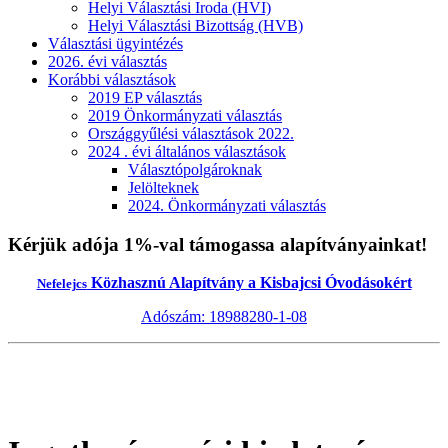
Helyi Választási Iroda (HVI)
Helyi Választási Bizottság (HVB)
Választási ügyintézés
2026. évi választás
Korábbi választások
2019 EP választás
2019 Önkormányzati választás
Országgyűlési választások 2022.
2024 . évi általános választások
Választópolgároknak
Jelölteknek
2024. Önkormányzati választás
Kérjük adója 1%-val támogassa alapítványainkat!
Közhasznú Alapítvány a Kisbajcsi Óvodásokért
Nefelejcs
Adószám: 18988280-1-08