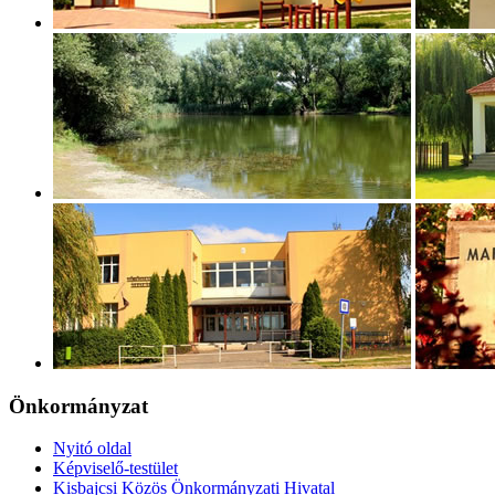
Önkormányzat
Nyitó oldal
Képviselő-testület
Kisbajcsi Közös Önkormányzati Hivatal