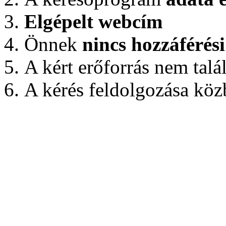
Elgépelt webcím
Önnek
nincs hozzáférés
A kért erőforrás nem talá
A kérés feldolgozása közb