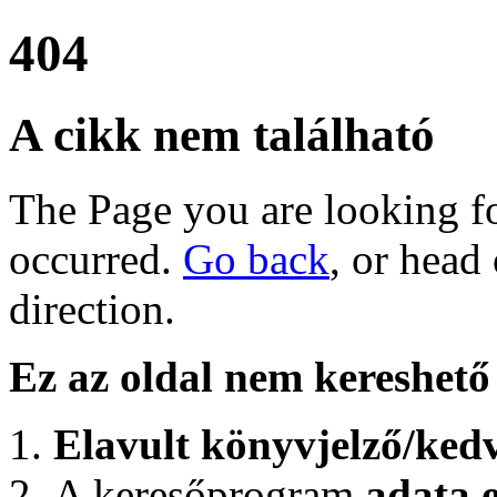
404
A cikk nem található
The Page you are looking for
occurred.
Go back
, or head
direction.
Ez az oldal nem kereshető 
Elavult könyvjelző/ked
A keresőprogram
adata e