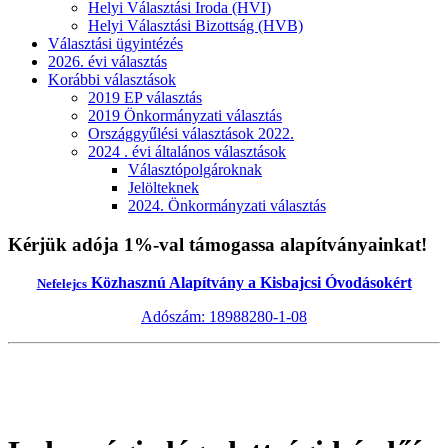
Helyi Választási Iroda (HVI)
Helyi Választási Bizottság (HVB)
Választási ügyintézés
2026. évi választás
Korábbi választások
2019 EP választás
2019 Önkormányzati választás
Országgyűlési választások 2022.
2024 . évi általános választások
Választópolgároknak
Jelölteknek
2024. Önkormányzati választás
Kérjük adója 1%-val támogassa alapítványainkat!
Közhasznú Alapítvány a Kisbajcsi Óvodásokért
Nefelejcs
Adószám: 18988280-1-08