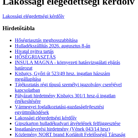
Lakossági elégedettségi kérdőív
Lakossági elégedettségi kérdőív
Hirdetőtábla
Hőségriasztás meghosszabbítása
Hulladékszállítás 2026. augusztus 8-án
Hivatal nyitva tartás
HŐSÉGRIASZTÁS
INSULA MAGNA - környezeti hatásvizsgálati eljárás
határozat
Kisbajcs, Győri út 523/49 hrsz. ingatlan házszám
megállapítása
Tájékoztatás régi típusú személyi igazolvány cseréjével
kapcsolatban
Pályázati hirdetmény Kisbajcs 301/1 hrsz-ú ingatlan
értékesítésére
Vármegyei foglalkoztatási-gazdaságfejlesztési
együttműködések
Lakossági elégedettségi kérdőív
Gipszkarton hulladékudvari átvételének felfüggesztése
Ingatlanárverési hirdetmény (Vének 043/14 hrsz)
Közlemény NORT brand Korlátolt Felelősségű Társaság