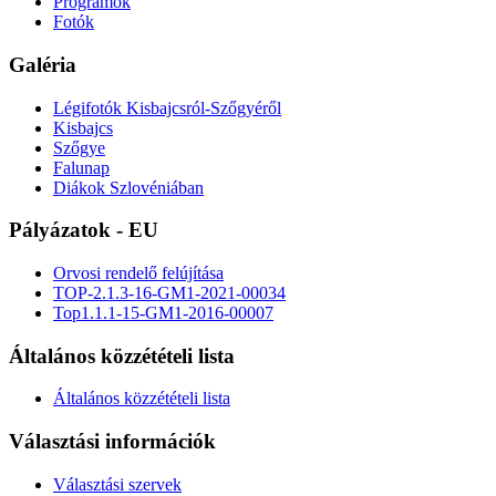
Programok
Fotók
Galéria
Légifotók Kisbajcsról-Szőgyéről
Kisbajcs
Szőgye
Falunap
Diákok Szlovéniában
Pályázatok - EU
Orvosi rendelő felújítása
TOP-2.1.3-16-GM1-2021-00034
Top1.1.1-15-GM1-2016-00007
Általános közzétételi lista
Általános közzétételi lista
Választási információk
Választási szervek