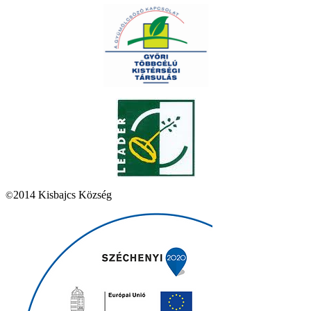
2014 Kisbajcs Község
©