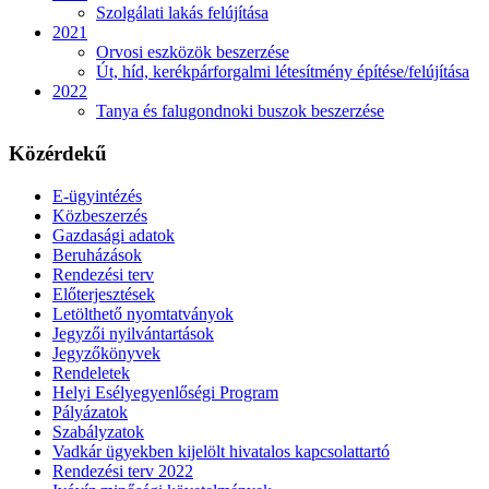
Szolgálati lakás felújítása
2021
Orvosi eszközök beszerzése
Út, híd, kerékpárforgalmi létesítmény építése/felújítása
2022
Tanya és falugondnoki buszok beszerzése
Közérdekű
E-ügyintézés
Közbeszerzés
Gazdasági adatok
Beruházások
Rendezési terv
Előterjesztések
Letölthető nyomtatványok
Jegyzői nyilvántartások
Jegyzőkönyvek
Rendeletek
Helyi Esélyegyenlőségi Program
Pályázatok
Szabályzatok
Vadkár ügyekben kijelölt hivatalos kapcsolattartó
Rendezési terv 2022