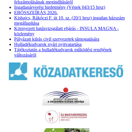
felszámolásának megindításáról
Ingatlanárverési hirdetmény (Vének 043/15 hrsz)
EBÖSSZEÍRÁS 2026.
Kisbajcs, Rákóczi F. út 10. sz. (20/1 hrsz) ingatlan házszám
megállapítása
Környezeti hatásvizsgálati eljárás - INSULA MAGNA -
közlemény
Pályázati kiírás civil szervezetek támogatására
Hulladékudvarok nyári nyitvatartása
Tájékoztatás a hulladékudvarok működési rendjének
változásáról