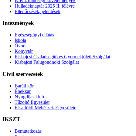
Ivóvíz minőségi követelmények
Hulladéknaptár 2025 II. félévre
Ellenőrzések, jelentések
Intézmények
Egészségügyi ellátás
Iskola
Óvoda
Könyvtár
Kisbajcsi Családsegítő és Gyermekjóléti Szolgálat
Kisbajcsi Falugondnoki Szolgálat
Civil szervezetek
Baráti kör
Énekkar
Nyugdíjas klub
Tűzoltó Egyesület
Kisalföldi Méhészek Egyesülete
IKSZT
Bemutatkozás