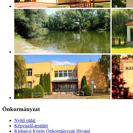
Önkormányzat
Nyitó oldal
Képviselő-testület
Kisbajcsi Közös Önkormányzati Hivatal