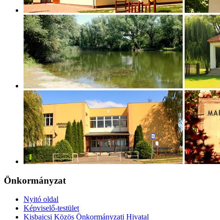
Önkormányzat
Nyitó oldal
Képviselő-testület
Kisbajcsi Közös Önkormányzati Hivatal