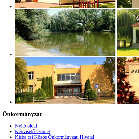
Önkormányzat
Nyitó oldal
Képviselő-testület
Kisbajcsi Közös Önkormányzati Hivatal