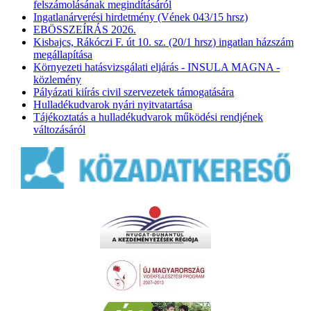
felszámolásának megindításáról
Ingatlanárverési hirdetmény (Vének 043/15 hrsz)
EBÖSSZEÍRÁS 2026.
Kisbajcs, Rákóczi F. út 10. sz. (20/1 hrsz) ingatlan házszám
megállapítása
Környezeti hatásvizsgálati eljárás - INSULA MAGNA -
közlemény
Pályázati kiírás civil szervezetek támogatására
Hulladékudvarok nyári nyitvatartása
Tájékoztatás a hulladékudvarok működési rendjének
változásáról