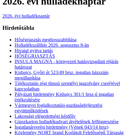
2026. évi hulladéknaptár
2026. évi hulladéknaptár
Hirdetőtábla
Hőségriasztás meghosszabbítása
Hulladékszállítás 2026. augusztus 8-án
Hivatal nyitva tartás
HŐSÉGRIASZTÁS
INSULA MAGNA - környezeti hatásvizsgálati eljárás
határozat
Kisbajcs, Győri út 523/49 hrsz. ingatlan házszám
megállapítása
Tájékoztatás régi típusú személyi igazolvány cseréjével
kapcsolatban
Pályázati hirdetmény Kisbajcs 301/1 hrsz-ú ingatlan
értékesítésére
Vármegyei foglalkoztatási-gazdaságfejlesztési
együttműködések
Lakossági elégedettségi kérdőív
Gipszkarton hulladékudvari átvételének felfüggesztése
Ingatlanárverési hirdetmény (Vének 043/14 hrsz)
Közlemény NORT brand Korlátolt Felelősségű Társaság