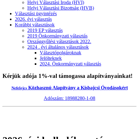
Helyi Választási Iroda (HVI)
Helyi Választási Bizottság (HVB)
Választási ügyintézés
2026. évi választás
Korábbi választások
2019 EP választás
2019 Önkormányzati választás
Országgyűlési választások 2022.
2024 . évi általános választások
Választópolgároknak
Jelölteknek
2024. Önkormányzati választás
Kérjük adója 1%-val támogassa alapítványainkat!
Közhasznú Alapítvány a Kisbajcsi Óvodásokért
Nefelejcs
Adószám: 18988280-1-08