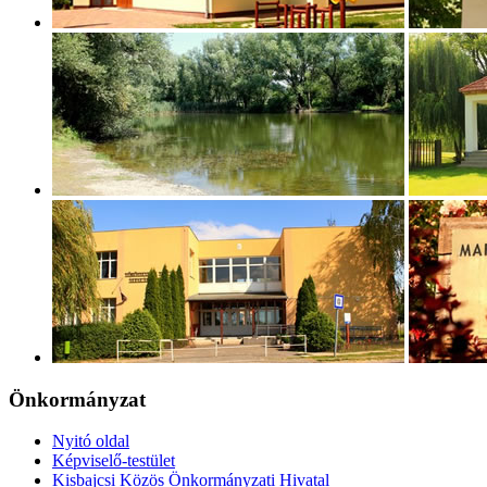
Önkormányzat
Nyitó oldal
Képviselő-testület
Kisbajcsi Közös Önkormányzati Hivatal