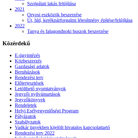
Szolgálati lakás felújítása
2021
Orvosi eszközök beszerzése
Út, híd, kerékpárforgalmi létesítmény építése/felújítása
2022
Tanya és falugondnoki buszok beszerzése
Közérdekű
E-ügyintézés
Közbeszerzés
Gazdasági adatok
Beruházások
Rendezési terv
Előterjesztések
Letölthető nyomtatványok
Jegyzői nyilvántartások
Jegyzőkönyvek
Rendeletek
Helyi Esélyegyenlőségi Program
Pályázatok
Szabályzatok
Vadkár ügyekben kijelölt hivatalos kapcsolattartó
Rendezési terv 2022