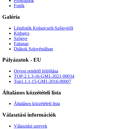
Programok
Fotók
Galéria
Légifotók Kisbajcsról-Szőgyéről
Kisbajcs
Szőgye
Falunap
Diákok Szlovéniában
Pályázatok - EU
Orvosi rendelő felújítása
TOP-2.1.3-16-GM1-2021-00034
Top1.1.1-15-GM1-2016-00007
Általános közzétételi lista
Általános közzétételi lista
Választási információk
Választási szervek