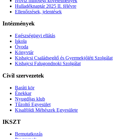
Ivóvíz minőségi követelmények
Hulladéknaptár 2025 II. félévre
Ellenőrzések, jelentések
Intézmények
Egészségügyi ellátás
Iskola
Óvoda
Könyvtár
Kisbajcsi Családsegítő és Gyermekjóléti Szolgálat
Kisbajcsi Falugondnoki Szolgálat
Civil szervezetek
Baráti kör
Énekkar
Nyugdíjas klub
Tűzoltó Egyesület
Kisalföldi Méhészek Egyesülete
IKSZT
Bemutatkozás