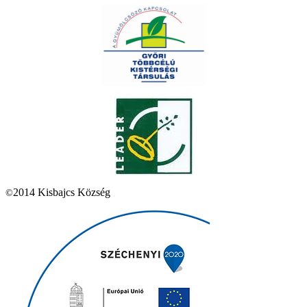
2014 Kisbajcs Község
©