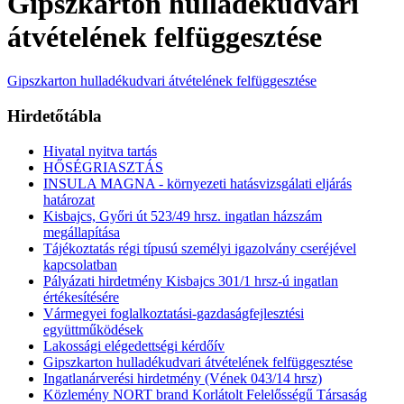
Gipszkarton hulladékudvari
átvételének felfüggesztése
Gipszkarton hulladékudvari átvételének felfüggesztése
Hirdetőtábla
Hivatal nyitva tartás
HŐSÉGRIASZTÁS
INSULA MAGNA - környezeti hatásvizsgálati eljárás
határozat
Kisbajcs, Győri út 523/49 hrsz. ingatlan házszám
megállapítása
Tájékoztatás régi típusú személyi igazolvány cseréjével
kapcsolatban
Pályázati hirdetmény Kisbajcs 301/1 hrsz-ú ingatlan
értékesítésére
Vármegyei foglalkoztatási-gazdaságfejlesztési
együttműködések
Lakossági elégedettségi kérdőív
Gipszkarton hulladékudvari átvételének felfüggesztése
Ingatlanárverési hirdetmény (Vének 043/14 hrsz)
Közlemény NORT brand Korlátolt Felelősségű Társaság