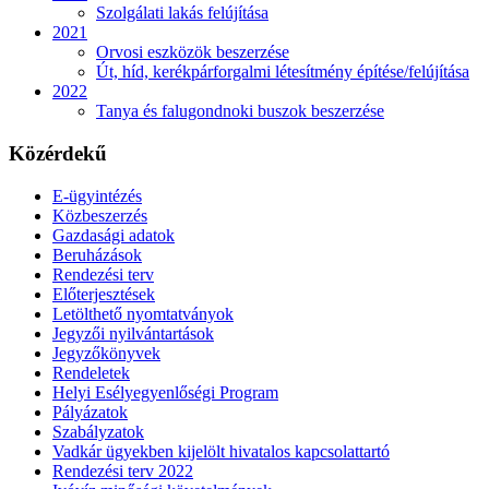
Szolgálati lakás felújítása
2021
Orvosi eszközök beszerzése
Út, híd, kerékpárforgalmi létesítmény építése/felújítása
2022
Tanya és falugondnoki buszok beszerzése
Közérdekű
E-ügyintézés
Közbeszerzés
Gazdasági adatok
Beruházások
Rendezési terv
Előterjesztések
Letölthető nyomtatványok
Jegyzői nyilvántartások
Jegyzőkönyvek
Rendeletek
Helyi Esélyegyenlőségi Program
Pályázatok
Szabályzatok
Vadkár ügyekben kijelölt hivatalos kapcsolattartó
Rendezési terv 2022