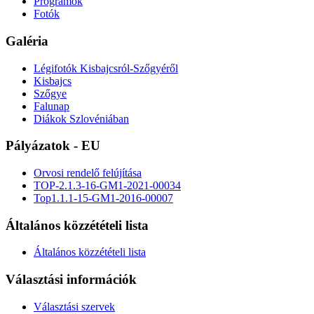
Programok
Fotók
Galéria
Légifotók Kisbajcsról-Szőgyéről
Kisbajcs
Szőgye
Falunap
Diákok Szlovéniában
Pályázatok - EU
Orvosi rendelő felújítása
TOP-2.1.3-16-GM1-2021-00034
Top1.1.1-15-GM1-2016-00007
Általános közzétételi lista
Általános közzétételi lista
Választási információk
Választási szervek