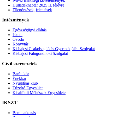
Ivóvíz minőségi követelmények
Hulladéknaptár 2025 II. félévre
Ellenőrzések, jelentések
Intézmények
Egészségügyi ellátás
Iskola
Óvoda
Könyvtár
Kisbajcsi Családsegítő és Gyermekjóléti Szolgálat
Kisbajcsi Falugondnoki Szolgálat
Civil szervezetek
Baráti kör
Énekkar
Nyugdíjas klub
Tűzoltó Egyesület
Kisalföldi Méhészek Egyesülete
IKSZT
Bemutatkozás