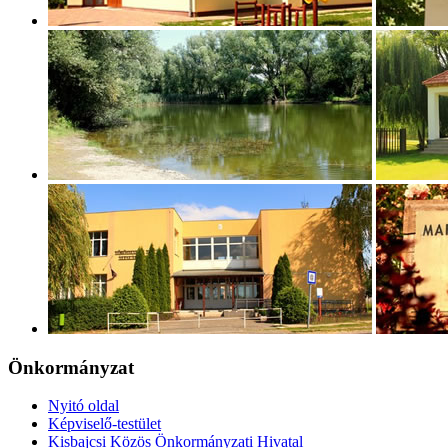
Önkormányzat
Nyitó oldal
Képviselő-testület
Kisbajcsi Közös Önkormányzati Hivatal