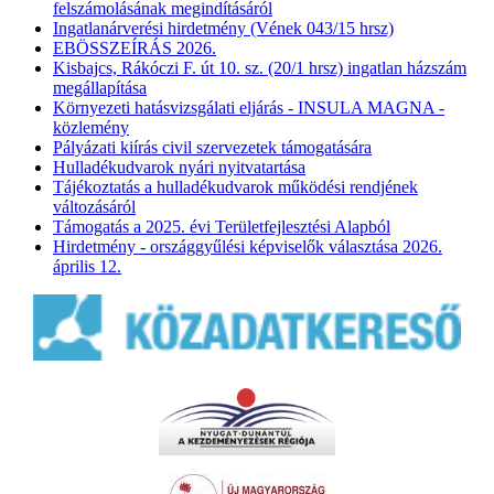
felszámolásának megindításáról
Ingatlanárverési hirdetmény (Vének 043/15 hrsz)
EBÖSSZEÍRÁS 2026.
Kisbajcs, Rákóczi F. út 10. sz. (20/1 hrsz) ingatlan házszám
megállapítása
Környezeti hatásvizsgálati eljárás - INSULA MAGNA -
közlemény
Pályázati kiírás civil szervezetek támogatására
Hulladékudvarok nyári nyitvatartása
Tájékoztatás a hulladékudvarok működési rendjének
változásáról
Támogatás a 2025. évi Területfejlesztési Alapból
Hirdetmény - országgyűlési képviselők választása 2026.
április 12.