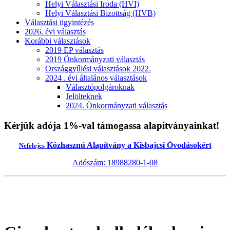
Helyi Választási Iroda (HVI)
Helyi Választási Bizottság (HVB)
Választási ügyintézés
2026. évi választás
Korábbi választások
2019 EP választás
2019 Önkormányzati választás
Országgyűlési választások 2022.
2024 . évi általános választások
Választópolgároknak
Jelölteknek
2024. Önkormányzati választás
Kérjük adója 1%-val támogassa alapítványainkat!
Közhasznú Alapítvány a Kisbajcsi Óvodásokért
Nefelejcs
Adószám: 18988280-1-08