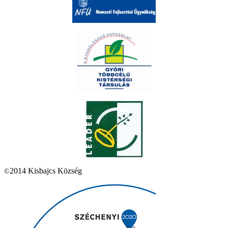
2014 Kisbajcs Község
©