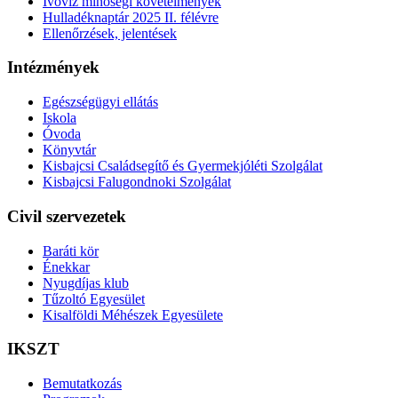
Ivóvíz minőségi követelmények
Hulladéknaptár 2025 II. félévre
Ellenőrzések, jelentések
Intézmények
Egészségügyi ellátás
Iskola
Óvoda
Könyvtár
Kisbajcsi Családsegítő és Gyermekjóléti Szolgálat
Kisbajcsi Falugondnoki Szolgálat
Civil szervezetek
Baráti kör
Énekkar
Nyugdíjas klub
Tűzoltó Egyesület
Kisalföldi Méhészek Egyesülete
IKSZT
Bemutatkozás