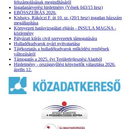
felszámolásának megindításáról
Ingatlanárverési hirdetmény (Vének 043/15 hrsz)
EBÖSSZEÍRÁS 2026.
Kisbajcs, Rákóczi F. út 10. sz. (20/1 hrsz) ingatlan házszám
megállapítása
Környezeti hatásvizsgálati eljárás - INSULA MAGNA -
közlemény
Pályázati kiírás civil szervezetek támogatására
Hulladékudvarok nyári nyitvatartása
Tájékoztatás a hulladékudvarok működési rendjének
változásáról
Támogatás a 2025. évi Területfejlesztési Alapból
Hirdetmény - országgyűlési képviselők választása 2026.
április 12.