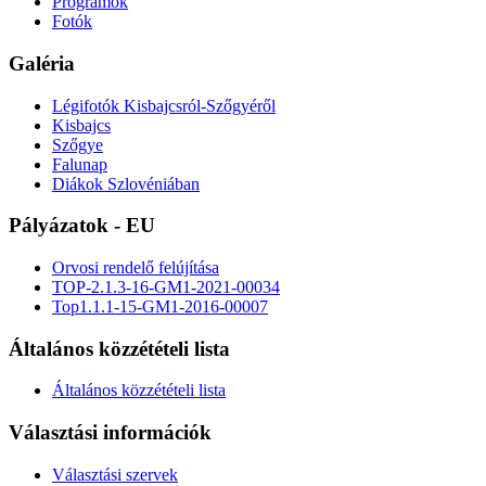
Programok
Fotók
Galéria
Légifotók Kisbajcsról-Szőgyéről
Kisbajcs
Szőgye
Falunap
Diákok Szlovéniában
Pályázatok - EU
Orvosi rendelő felújítása
TOP-2.1.3-16-GM1-2021-00034
Top1.1.1-15-GM1-2016-00007
Általános közzétételi lista
Általános közzétételi lista
Választási információk
Választási szervek