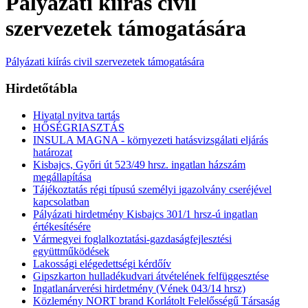
Pályázati kiírás civil
szervezetek támogatására
Pályázati kiírás civil szervezetek támogatására
Hirdetőtábla
Hivatal nyitva tartás
HŐSÉGRIASZTÁS
INSULA MAGNA - környezeti hatásvizsgálati eljárás
határozat
Kisbajcs, Győri út 523/49 hrsz. ingatlan házszám
megállapítása
Tájékoztatás régi típusú személyi igazolvány cseréjével
kapcsolatban
Pályázati hirdetmény Kisbajcs 301/1 hrsz-ú ingatlan
értékesítésére
Vármegyei foglalkoztatási-gazdaságfejlesztési
együttműködések
Lakossági elégedettségi kérdőív
Gipszkarton hulladékudvari átvételének felfüggesztése
Ingatlanárverési hirdetmény (Vének 043/14 hrsz)
Közlemény NORT brand Korlátolt Felelősségű Társaság