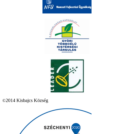
2014 Kisbajcs Község
©