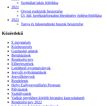
Szolgálati lakás felújítása
2021
Orvosi eszközök beszerzése
Út, híd, kerékpárforgalmi létesítmény építése/felújítása
2022
Tanya és falugondnoki buszok beszerzése
Közérdekű
E-ügyintézés
Közbeszerzés
Gazdasági adatok
Beruházások
Rendezési terv
Előterjesztések
Letölthető nyomtatványok
Jegyzői nyilvántartások
Jegyzőkönyvek
Rendeletek
Helyi Esélyegyenlőségi Program
Pályázatok
Szabályzatok
Vadkár ügyekben kijelölt hivatalos kapcsolattartó
Rendezési terv 2022