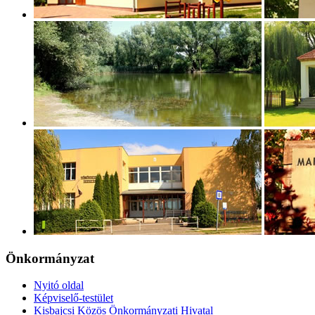
Önkormányzat
Nyitó oldal
Képviselő-testület
Kisbajcsi Közös Önkormányzati Hivatal