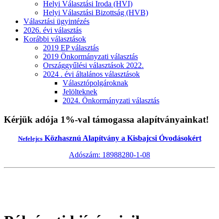
Helyi Választási Iroda (HVI)
Helyi Választási Bizottság (HVB)
Választási ügyintézés
2026. évi választás
Korábbi választások
2019 EP választás
2019 Önkormányzati választás
Országgyűlési választások 2022.
2024 . évi általános választások
Választópolgároknak
Jelölteknek
2024. Önkormányzati választás
Kérjük adója 1%-val támogassa alapítványainkat!
Közhasznú Alapítvány a Kisbajcsi Óvodásokért
Nefelejcs
Adószám: 18988280-1-08