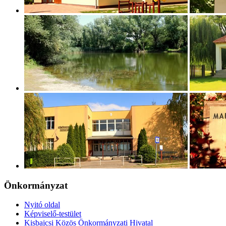
Önkormányzat
Nyitó oldal
Képviselő-testület
Kisbajcsi Közös Önkormányzati Hivatal