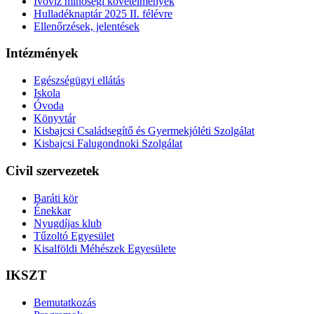
Ivóvíz minőségi követelmények
Hulladéknaptár 2025 II. félévre
Ellenőrzések, jelentések
Intézmények
Egészségügyi ellátás
Iskola
Óvoda
Könyvtár
Kisbajcsi Családsegítő és Gyermekjóléti Szolgálat
Kisbajcsi Falugondnoki Szolgálat
Civil szervezetek
Baráti kör
Énekkar
Nyugdíjas klub
Tűzoltó Egyesület
Kisalföldi Méhészek Egyesülete
IKSZT
Bemutatkozás