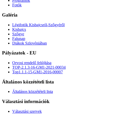
Programok
Fotók
Galéria
Légifotók Kisbajcsról-Szőgyéről
Kisbajcs
Szőgye
Falunap
Diákok Szlovéniában
Pályázatok - EU
Orvosi rendelő felújítása
TOP-2.1.3-16-GM1-2021-00034
Top1.1.1-15-GM1-2016-00007
Általános közzétételi lista
Általános közzétételi lista
Választási információk
Választási szervek