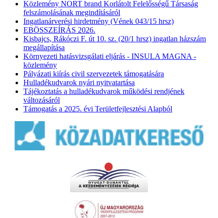
Közlemény NORT brand Korlátolt Felelősségű Társaság
felszámolásának megindításáról
Ingatlanárverési hirdetmény (Vének 043/15 hrsz)
EBÖSSZEÍRÁS 2026.
Kisbajcs, Rákóczi F. út 10. sz. (20/1 hrsz) ingatlan házszám
megállapítása
Környezeti hatásvizsgálati eljárás - INSULA MAGNA -
közlemény
Pályázati kiírás civil szervezetek támogatására
Hulladékudvarok nyári nyitvatartása
Tájékoztatás a hulladékudvarok működési rendjének
változásáról
Támogatás a 2025. évi Területfejlesztési Alapból