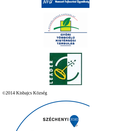
2014 Kisbajcs Község
©