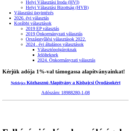
Helyi Választási Iroda (HVI)
Helyi Választási Bizottság (HVB)
Választási ügyintézés
2026. évi választás
Korábbi választások
2019 EP választás
2019 Önkormányzati választás
Országgyűlési választások 2022.
2024 . évi általános választások
Választópolgároknak
Jelölteknek
2024. Önkormányzati választás
Kérjük adója 1%-val támogassa alapítványainkat!
Közhasznú Alapítvány a Kisbajcsi Óvodásokért
Nefelejcs
Adószám: 18988280-1-08