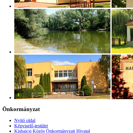
Önkormányzat
Nyitó oldal
Képviselő-testület
Kisbajcsi Közös Önkormányzati Hivatal