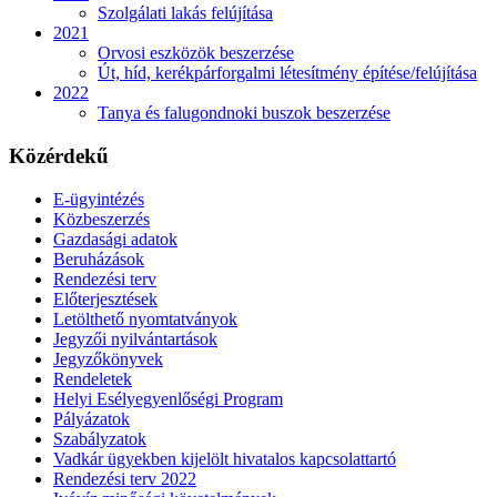
Szolgálati lakás felújítása
2021
Orvosi eszközök beszerzése
Út, híd, kerékpárforgalmi létesítmény építése/felújítása
2022
Tanya és falugondnoki buszok beszerzése
Közérdekű
E-ügyintézés
Közbeszerzés
Gazdasági adatok
Beruházások
Rendezési terv
Előterjesztések
Letölthető nyomtatványok
Jegyzői nyilvántartások
Jegyzőkönyvek
Rendeletek
Helyi Esélyegyenlőségi Program
Pályázatok
Szabályzatok
Vadkár ügyekben kijelölt hivatalos kapcsolattartó
Rendezési terv 2022