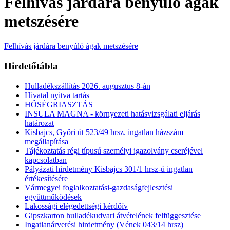
Felhívás járdára benyúló ágak
metszésére
Felhívás járdára benyúló ágak metszésére
Hirdetőtábla
Hulladékszállítás 2026. augusztus 8-án
Hivatal nyitva tartás
HŐSÉGRIASZTÁS
INSULA MAGNA - környezeti hatásvizsgálati eljárás
határozat
Kisbajcs, Győri út 523/49 hrsz. ingatlan házszám
megállapítása
Tájékoztatás régi típusú személyi igazolvány cseréjével
kapcsolatban
Pályázati hirdetmény Kisbajcs 301/1 hrsz-ú ingatlan
értékesítésére
Vármegyei foglalkoztatási-gazdaságfejlesztési
együttműködések
Lakossági elégedettségi kérdőív
Gipszkarton hulladékudvari átvételének felfüggesztése
Ingatlanárverési hirdetmény (Vének 043/14 hrsz)