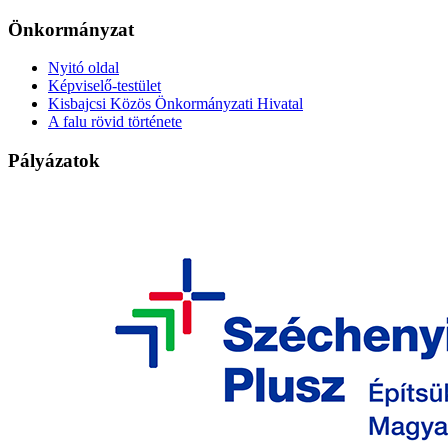
Önkormányzat
Nyitó oldal
Képviselő-testület
Kisbajcsi Közös Önkormányzati Hivatal
A falu rövid története
Pályázatok