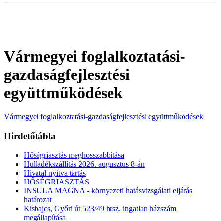
Vármegyei foglalkoztatási-
gazdaságfejlesztési
együttműködések
Vármegyei foglalkoztatási-gazdaságfejlesztési együttműködések
Hirdetőtábla
Hőségriasztás meghosszabbítása
Hulladékszállítás 2026. augusztus 8-án
Hivatal nyitva tartás
HŐSÉGRIASZTÁS
INSULA MAGNA - környezeti hatásvizsgálati eljárás
határozat
Kisbajcs, Győri út 523/49 hrsz. ingatlan házszám
megállapítása