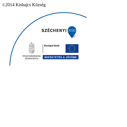
2014 Kisbajcs Község
©