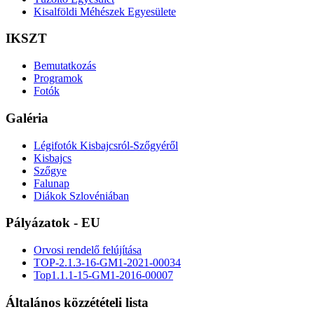
Kisalföldi Méhészek Egyesülete
IKSZT
Bemutatkozás
Programok
Fotók
Galéria
Légifotók Kisbajcsról-Szőgyéről
Kisbajcs
Szőgye
Falunap
Diákok Szlovéniában
Pályázatok - EU
Orvosi rendelő felújítása
TOP-2.1.3-16-GM1-2021-00034
Top1.1.1-15-GM1-2016-00007
Általános közzétételi lista