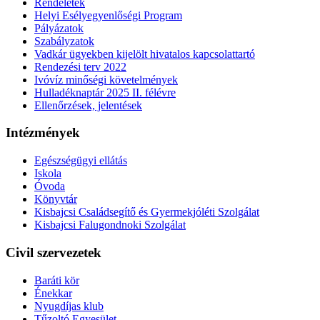
Rendeletek
Helyi Esélyegyenlőségi Program
Pályázatok
Szabályzatok
Vadkár ügyekben kijelölt hivatalos kapcsolattartó
Rendezési terv 2022
Ivóvíz minőségi követelmények
Hulladéknaptár 2025 II. félévre
Ellenőrzések, jelentések
Intézmények
Egészségügyi ellátás
Iskola
Óvoda
Könyvtár
Kisbajcsi Családsegítő és Gyermekjóléti Szolgálat
Kisbajcsi Falugondnoki Szolgálat
Civil szervezetek
Baráti kör
Énekkar
Nyugdíjas klub
Tűzoltó Egyesület