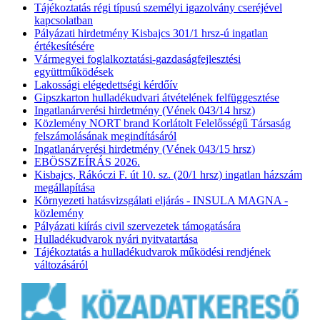
Tájékoztatás régi típusú személyi igazolvány cseréjével
kapcsolatban
Pályázati hirdetmény Kisbajcs 301/1 hrsz-ú ingatlan
értékesítésére
Vármegyei foglalkoztatási-gazdaságfejlesztési
együttműködések
Lakossági elégedettségi kérdőív
Gipszkarton hulladékudvari átvételének felfüggesztése
Ingatlanárverési hirdetmény (Vének 043/14 hrsz)
Közlemény NORT brand Korlátolt Felelősségű Társaság
felszámolásának megindításáról
Ingatlanárverési hirdetmény (Vének 043/15 hrsz)
EBÖSSZEÍRÁS 2026.
Kisbajcs, Rákóczi F. út 10. sz. (20/1 hrsz) ingatlan házszám
megállapítása
Környezeti hatásvizsgálati eljárás - INSULA MAGNA -
közlemény
Pályázati kiírás civil szervezetek támogatására
Hulladékudvarok nyári nyitvatartása
Tájékoztatás a hulladékudvarok működési rendjének
változásáról