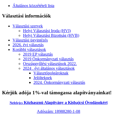
Általános közzétételi lista
Választási információk
Választási szervek
Helyi Választási Iroda (HVI)
Helyi Választási Bizottság (HVB)
Választási ügyintézés
2026. évi választás
Korábbi választások
2019 EP választás
2019 Önkormányzati választás
Országgyűlési választások 2022.
2024 . évi általános választások
Választópolgároknak
Jelölteknek
2024. Önkormányzati választás
Kérjük adója 1%-val támogassa alapítványainkat!
Közhasznú Alapítvány a Kisbajcsi Óvodásokért
Nefelejcs
Adószám: 18988280-1-08