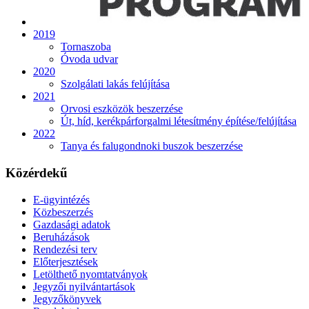
2019
Tornaszoba
Óvoda udvar
2020
Szolgálati lakás felújítása
2021
Orvosi eszközök beszerzése
Út, híd, kerékpárforgalmi létesítmény építése/felújítása
2022
Tanya és falugondnoki buszok beszerzése
Közérdekű
E-ügyintézés
Közbeszerzés
Gazdasági adatok
Beruházások
Rendezési terv
Előterjesztések
Letölthető nyomtatványok
Jegyzői nyilvántartások
Jegyzőkönyvek