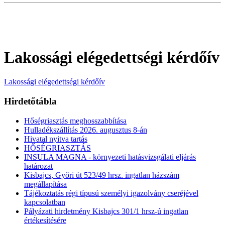
Lakossági elégedettségi kérdőív
Lakossági elégedettségi kérdőív
Hirdetőtábla
Hőségriasztás meghosszabbítása
Hulladékszállítás 2026. augusztus 8-án
Hivatal nyitva tartás
HŐSÉGRIASZTÁS
INSULA MAGNA - környezeti hatásvizsgálati eljárás
határozat
Kisbajcs, Győri út 523/49 hrsz. ingatlan házszám
megállapítása
Tájékoztatás régi típusú személyi igazolvány cseréjével
kapcsolatban
Pályázati hirdetmény Kisbajcs 301/1 hrsz-ú ingatlan
értékesítésére