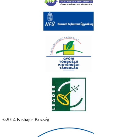
2014 Kisbajcs Község
©