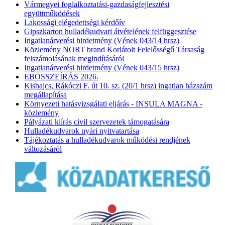
Vármegyei foglalkoztatási-gazdaságfejlesztési
együttműködések
Lakossági elégedettségi kérdőív
Gipszkarton hulladékudvari átvételének felfüggesztése
Ingatlanárverési hirdetmény (Vének 043/14 hrsz)
Közlemény NORT brand Korlátolt Felelősségű Társaság
felszámolásának megindításáról
Ingatlanárverési hirdetmény (Vének 043/15 hrsz)
EBÖSSZEÍRÁS 2026.
Kisbajcs, Rákóczi F. út 10. sz. (20/1 hrsz) ingatlan házszám
megállapítása
Környezeti hatásvizsgálati eljárás - INSULA MAGNA -
közlemény
Pályázati kiírás civil szervezetek támogatására
Hulladékudvarok nyári nyitvatartása
Tájékoztatás a hulladékudvarok működési rendjének
változásáról