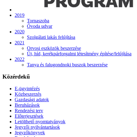
2019
Tornaszoba
Óvoda udvar
2020
Szolgálati lakás felújítása
2021
Orvosi eszközök beszerzése
Út, híd, kerékpárforgalmi létesítmény építése/felújítása
2022
Tanya és falugondnoki buszok beszerzése
Közérdekű
E-ügyintézés
Közbeszerzés
Gazdasági adatok
Beruházások
Rendezési terv
Előterjesztések
Letölthető nyomtatványok
Jegyzői nyilvántartások
Jegyzőkönyvek