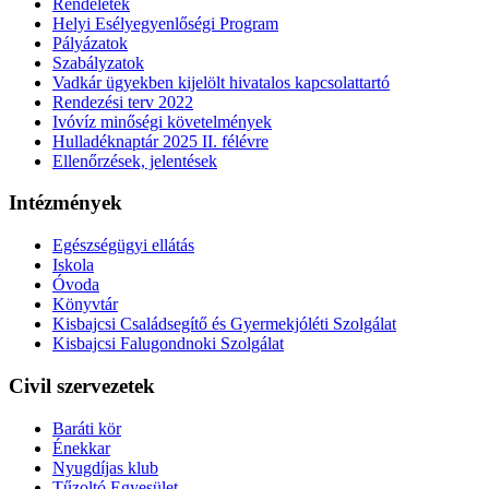
Rendeletek
Helyi Esélyegyenlőségi Program
Pályázatok
Szabályzatok
Vadkár ügyekben kijelölt hivatalos kapcsolattartó
Rendezési terv 2022
Ivóvíz minőségi követelmények
Hulladéknaptár 2025 II. félévre
Ellenőrzések, jelentések
Intézmények
Egészségügyi ellátás
Iskola
Óvoda
Könyvtár
Kisbajcsi Családsegítő és Gyermekjóléti Szolgálat
Kisbajcsi Falugondnoki Szolgálat
Civil szervezetek
Baráti kör
Énekkar
Nyugdíjas klub
Tűzoltó Egyesület