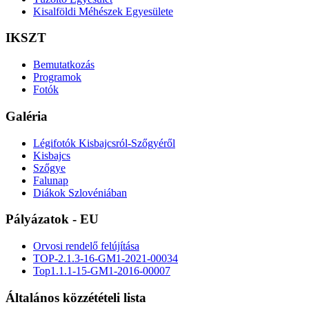
Kisalföldi Méhészek Egyesülete
IKSZT
Bemutatkozás
Programok
Fotók
Galéria
Légifotók Kisbajcsról-Szőgyéről
Kisbajcs
Szőgye
Falunap
Diákok Szlovéniában
Pályázatok - EU
Orvosi rendelő felújítása
TOP-2.1.3-16-GM1-2021-00034
Top1.1.1-15-GM1-2016-00007
Általános közzétételi lista