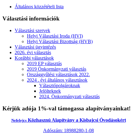
Általános közzétételi lista
Választási információk
Választási szervek
Helyi Választási Iroda (HVI)
Helyi Választási Bizottság (HVB)
Választási ügyintézés
2026. évi választás
Korábbi választások
2019 EP választás
2019 Önkormányzati választás
Országgyűlési választások 2022.
2024 . évi általános választások
Választópolgároknak
Jelölteknek
2024. Önkormányzati választás
Kérjük adója 1%-val támogassa alapítványainkat!
Közhasznú Alapítvány a Kisbajcsi Óvodásokért
Nefelejcs
Adószám: 18988280-1-08