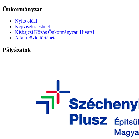
Önkormányzat
Nyitó oldal
Képviselő-testület
Kisbajcsi Közös Önkormányzati Hivatal
A falu rövid története
Pályázatok