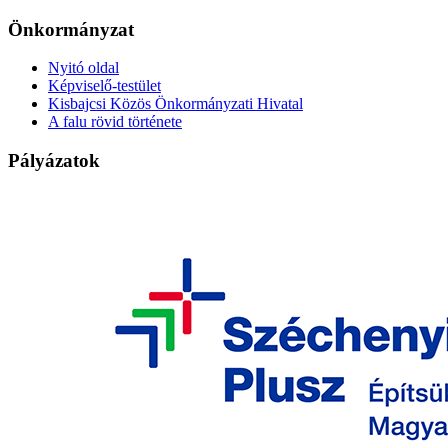
Önkormányzat
Nyitó oldal
Képviselő-testület
Kisbajcsi Közös Önkormányzati Hivatal
A falu rövid története
Pályázatok