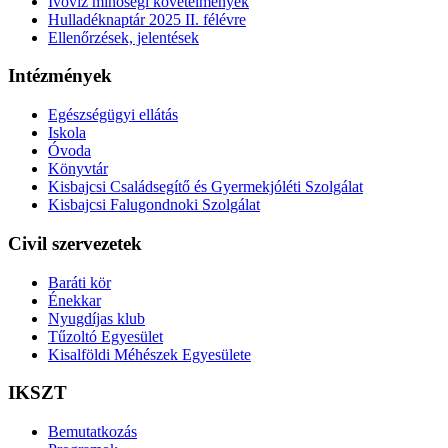
Ivóvíz minőségi követelmények
Hulladéknaptár 2025 II. félévre
Ellenőrzések, jelentések
Intézmények
Egészségügyi ellátás
Iskola
Óvoda
Könyvtár
Kisbajcsi Családsegítő és Gyermekjóléti Szolgálat
Kisbajcsi Falugondnoki Szolgálat
Civil szervezetek
Baráti kör
Énekkar
Nyugdíjas klub
Tűzoltó Egyesület
Kisalföldi Méhészek Egyesülete
IKSZT
Bemutatkozás