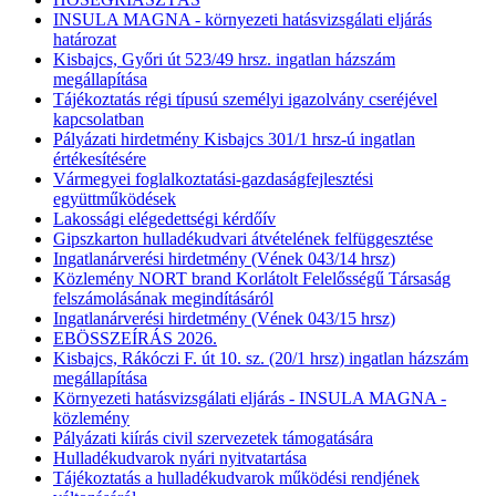
INSULA MAGNA - környezeti hatásvizsgálati eljárás
határozat
Kisbajcs, Győri út 523/49 hrsz. ingatlan házszám
megállapítása
Tájékoztatás régi típusú személyi igazolvány cseréjével
kapcsolatban
Pályázati hirdetmény Kisbajcs 301/1 hrsz-ú ingatlan
értékesítésére
Vármegyei foglalkoztatási-gazdaságfejlesztési
együttműködések
Lakossági elégedettségi kérdőív
Gipszkarton hulladékudvari átvételének felfüggesztése
Ingatlanárverési hirdetmény (Vének 043/14 hrsz)
Közlemény NORT brand Korlátolt Felelősségű Társaság
felszámolásának megindításáról
Ingatlanárverési hirdetmény (Vének 043/15 hrsz)
EBÖSSZEÍRÁS 2026.
Kisbajcs, Rákóczi F. út 10. sz. (20/1 hrsz) ingatlan házszám
megállapítása
Környezeti hatásvizsgálati eljárás - INSULA MAGNA -
közlemény
Pályázati kiírás civil szervezetek támogatására
Hulladékudvarok nyári nyitvatartása
Tájékoztatás a hulladékudvarok működési rendjének