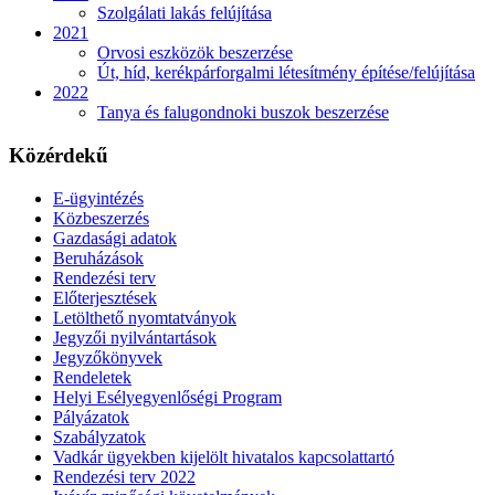
Szolgálati lakás felújítása
2021
Orvosi eszközök beszerzése
Út, híd, kerékpárforgalmi létesítmény építése/felújítása
2022
Tanya és falugondnoki buszok beszerzése
Közérdekű
E-ügyintézés
Közbeszerzés
Gazdasági adatok
Beruházások
Rendezési terv
Előterjesztések
Letölthető nyomtatványok
Jegyzői nyilvántartások
Jegyzőkönyvek
Rendeletek
Helyi Esélyegyenlőségi Program
Pályázatok
Szabályzatok
Vadkár ügyekben kijelölt hivatalos kapcsolattartó
Rendezési terv 2022