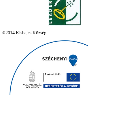
2014 Kisbajcs Község
©