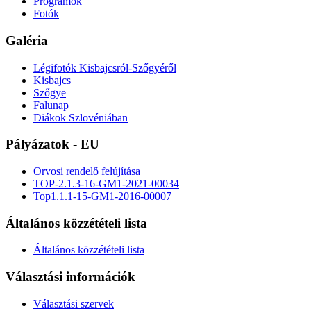
Programok
Fotók
Galéria
Légifotók Kisbajcsról-Szőgyéről
Kisbajcs
Szőgye
Falunap
Diákok Szlovéniában
Pályázatok - EU
Orvosi rendelő felújítása
TOP-2.1.3-16-GM1-2021-00034
Top1.1.1-15-GM1-2016-00007
Általános közzétételi lista
Általános közzétételi lista
Választási információk
Választási szervek