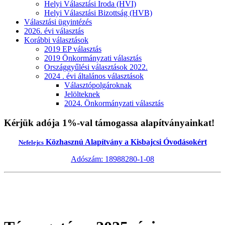
Helyi Választási Iroda (HVI)
Helyi Választási Bizottság (HVB)
Választási ügyintézés
2026. évi választás
Korábbi választások
2019 EP választás
2019 Önkormányzati választás
Országgyűlési választások 2022.
2024 . évi általános választások
Választópolgároknak
Jelölteknek
2024. Önkormányzati választás
Kérjük adója 1%-val támogassa alapítványainkat!
Közhasznú Alapítvány a Kisbajcsi Óvodásokért
Nefelejcs
Adószám: 18988280-1-08