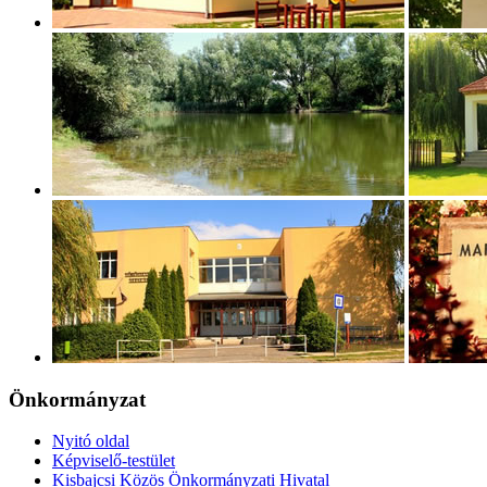
Önkormányzat
Nyitó oldal
Képviselő-testület
Kisbajcsi Közös Önkormányzati Hivatal