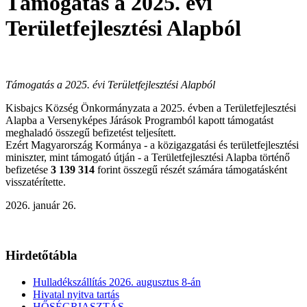
Támogatás a 2025. évi
Területfejlesztési Alapból
Támogatás a 2025. évi Területfejlesztési Alapból
Kisbajcs Község Önkormányzata a 2025. évben a Területfejlesztési
Alapba a Versenyképes Járások Programból kapott támogatást
meghaladó összegű befizetést teljesített.
Ezért Magyarország Kormánya - a közigazgatási és területfejlesztési
miniszter, mint támogató útján - a Területfejlesztési Alapba történő
befizetése
3 139 314
forint összegű részét számára támogatásként
visszatérítette.
2026. január 26.
Hirdetőtábla
Hulladékszállítás 2026. augusztus 8-án
Hivatal nyitva tartás
HŐSÉGRIASZTÁS