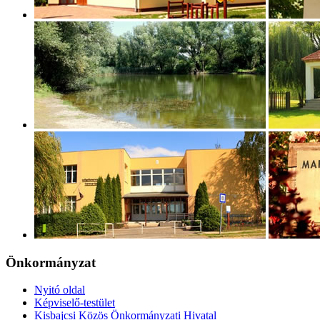
Önkormányzat
Nyitó oldal
Képviselő-testület
Kisbajcsi Közös Önkormányzati Hivatal