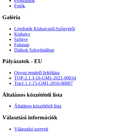
Programok
Fotók
Galéria
Légifotók Kisbajcsról-Szőgyéről
Kisbajcs
Szőgye
Falunap
Diákok Szlovéniában
Pályázatok - EU
Orvosi rendelő felújítása
TOP-2.1.3-16-GM1-2021-00034
Top1.1.1-15-GM1-2016-00007
Általános közzétételi lista
Általános közzétételi lista
Választási információk
Választási szervek