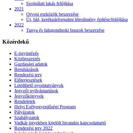
Szolgálati lakás felújítása
2021
Orvosi eszközök beszerzése
Út, híd, kerékpárforgalmi létesítmény építése/felújítása
2022
Tanya és falugondnoki buszok beszerzése
Közérdekű
E-ügyintézés
Közbeszerzés
Gazdasági adatok
Beruházások
Rendezési terv
Előterjesztések
Letölthető nyomtatványok
Jegyzői nyilvántartások
Jegyzőkönyvek
Rendeletek
Helyi Esélyegyenlőségi Program
Pályázatok
Szabályzatok
Vadkár ügyekben kijelölt hivatalos kapcsolattartó
Rendezési terv 2022