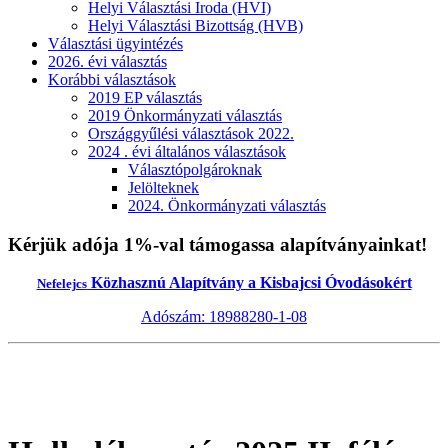
Helyi Választási Iroda (HVI)
Helyi Választási Bizottság (HVB)
Választási ügyintézés
2026. évi választás
Korábbi választások
2019 EP választás
2019 Önkormányzati választás
Országgyűlési választások 2022.
2024 . évi általános választások
Választópolgároknak
Jelölteknek
2024. Önkormányzati választás
Kérjük adója 1%-val támogassa alapítványainkat!
Közhasznú Alapítvány a Kisbajcsi Óvodásokért
Nefelejcs
Adószám: 18988280-1-08