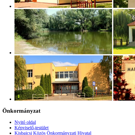
Önkormányzat
Nyitó oldal
Képviselő-testület
Kisbajcsi Közös Önkormányzati Hivatal