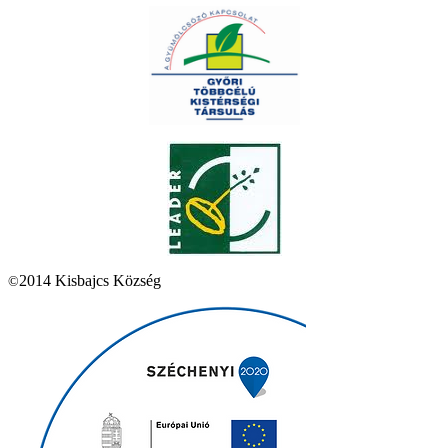
2014 Kisbajcs Község
©