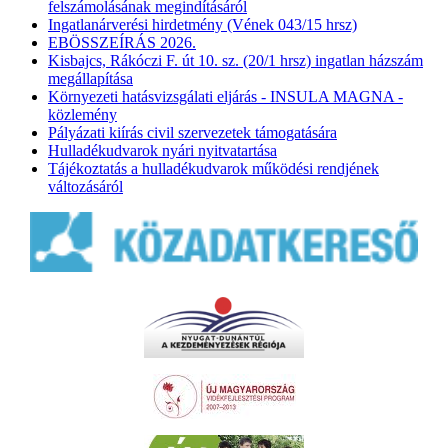
felszámolásának megindításáról
Ingatlanárverési hirdetmény (Vének 043/15 hrsz)
EBÖSSZEÍRÁS 2026.
Kisbajcs, Rákóczi F. út 10. sz. (20/1 hrsz) ingatlan házszám
megállapítása
Környezeti hatásvizsgálati eljárás - INSULA MAGNA -
közlemény
Pályázati kiírás civil szervezetek támogatására
Hulladékudvarok nyári nyitvatartása
Tájékoztatás a hulladékudvarok működési rendjének
változásáról