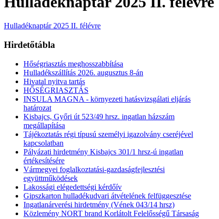
Hulladéknaptár 2025 II. félévre
Hulladéknaptár 2025 II. félévre
Hirdetőtábla
Hőségriasztás meghosszabbítása
Hulladékszállítás 2026. augusztus 8-án
Hivatal nyitva tartás
HŐSÉGRIASZTÁS
INSULA MAGNA - környezeti hatásvizsgálati eljárás
határozat
Kisbajcs, Győri út 523/49 hrsz. ingatlan házszám
megállapítása
Tájékoztatás régi típusú személyi igazolvány cseréjével
kapcsolatban
Pályázati hirdetmény Kisbajcs 301/1 hrsz-ú ingatlan
értékesítésére
Vármegyei foglalkoztatási-gazdaságfejlesztési
együttműködések
Lakossági elégedettségi kérdőív
Gipszkarton hulladékudvari átvételének felfüggesztése
Ingatlanárverési hirdetmény (Vének 043/14 hrsz)
Közlemény NORT brand Korlátolt Felelősségű Társaság