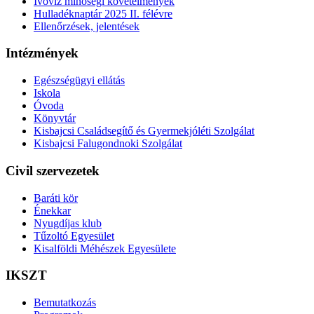
Ivóvíz minőségi követelmények
Hulladéknaptár 2025 II. félévre
Ellenőrzések, jelentések
Intézmények
Egészségügyi ellátás
Iskola
Óvoda
Könyvtár
Kisbajcsi Családsegítő és Gyermekjóléti Szolgálat
Kisbajcsi Falugondnoki Szolgálat
Civil szervezetek
Baráti kör
Énekkar
Nyugdíjas klub
Tűzoltó Egyesület
Kisalföldi Méhészek Egyesülete
IKSZT
Bemutatkozás