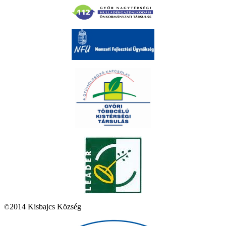
2014 Kisbajcs Község
©