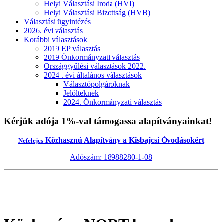
Helyi Választási Iroda (HVI)
Helyi Választási Bizottság (HVB)
Választási ügyintézés
2026. évi választás
Korábbi választások
2019 EP választás
2019 Önkormányzati választás
Országgyűlési választások 2022.
2024 . évi általános választások
Választópolgároknak
Jelölteknek
2024. Önkormányzati választás
Kérjük adója 1%-val támogassa alapítványainkat!
Közhasznú Alapítvány a Kisbajcsi Óvodásokért
Nefelejcs
Adószám: 18988280-1-08