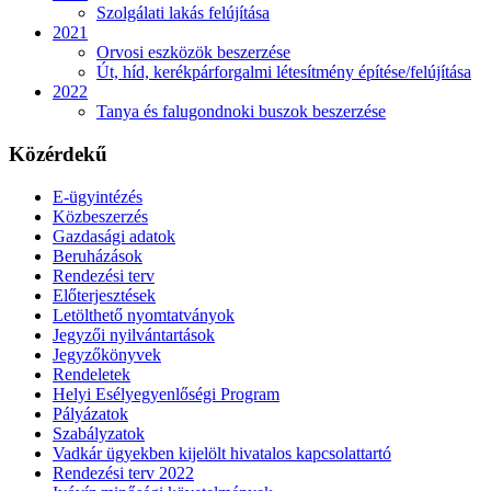
Szolgálati lakás felújítása
2021
Orvosi eszközök beszerzése
Út, híd, kerékpárforgalmi létesítmény építése/felújítása
2022
Tanya és falugondnoki buszok beszerzése
Közérdekű
E-ügyintézés
Közbeszerzés
Gazdasági adatok
Beruházások
Rendezési terv
Előterjesztések
Letölthető nyomtatványok
Jegyzői nyilvántartások
Jegyzőkönyvek
Rendeletek
Helyi Esélyegyenlőségi Program
Pályázatok
Szabályzatok
Vadkár ügyekben kijelölt hivatalos kapcsolattartó
Rendezési terv 2022