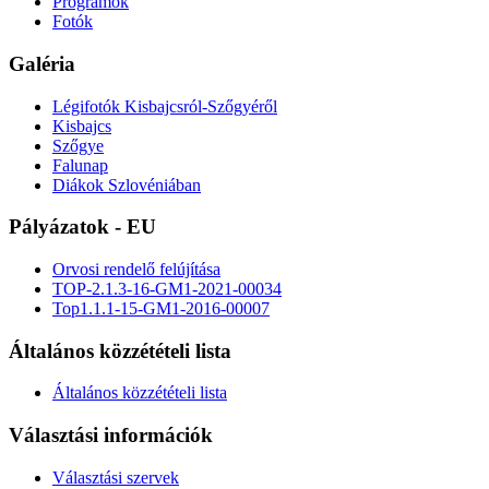
Programok
Fotók
Galéria
Légifotók Kisbajcsról-Szőgyéről
Kisbajcs
Szőgye
Falunap
Diákok Szlovéniában
Pályázatok - EU
Orvosi rendelő felújítása
TOP-2.1.3-16-GM1-2021-00034
Top1.1.1-15-GM1-2016-00007
Általános közzétételi lista
Általános közzétételi lista
Választási információk
Választási szervek