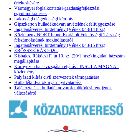
értékesítésére
Vármegyei foglalkoztatási-gazdaságfejlesztési
együttműködések
Lakossági elégedettségi kérdőív
Gipszkarton hulladékudvari átvételének felfüggesztése
Ingatlanárverési hirdetmény (Vének 043/14 hrsz)
Közlemény NORT brand Korlátolt Felelősségű Társaság
felszámolásának megindításáról
Ingatlanárverési hirdetmény (Vének 043/15 hrsz)
EBÖSSZEÍRÁS 2026.
Kisbajcs, Rákóczi F. út 10. sz. (20/1 hrsz) ingatlan házszám
megállapítása
Környezeti hatásvizsgálati eljárás - INSULA MAGNA -
közlemény
Pályázati kiírás civil szervezetek támogatására
Hulladékudvarok nyári nyitvatartása
Tájékoztatás a hulladékudvarok működési rendjének
változásáról