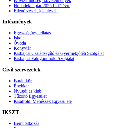
Ivóvíz minőségi követelmények
Hulladéknaptár 2025 II. félévre
Ellenőrzések, jelentések
Intézmények
Egészségügyi ellátás
Iskola
Óvoda
Könyvtár
Kisbajcsi Családsegítő és Gyermekjóléti Szolgálat
Kisbajcsi Falugondnoki Szolgálat
Civil szervezetek
Baráti kör
Énekkar
Nyugdíjas klub
Tűzoltó Egyesület
Kisalföldi Méhészek Egyesülete
IKSZT
Bemutatkozás