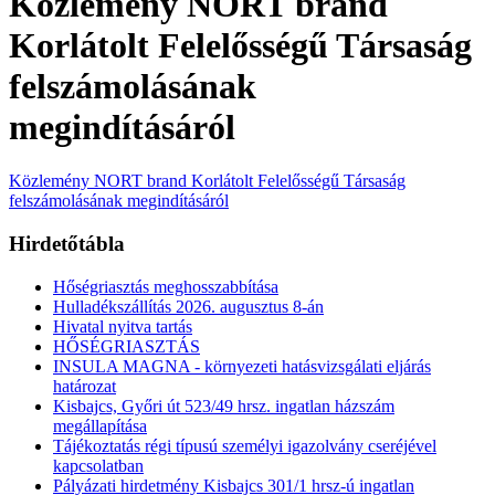
Közlemény NORT brand
Korlátolt Felelősségű Társaság
felszámolásának
megindításáról
Közlemény NORT brand Korlátolt Felelősségű Társaság
felszámolásának megindításáról
Hirdetőtábla
Hőségriasztás meghosszabbítása
Hulladékszállítás 2026. augusztus 8-án
Hivatal nyitva tartás
HŐSÉGRIASZTÁS
INSULA MAGNA - környezeti hatásvizsgálati eljárás
határozat
Kisbajcs, Győri út 523/49 hrsz. ingatlan házszám
megállapítása
Tájékoztatás régi típusú személyi igazolvány cseréjével
kapcsolatban
Pályázati hirdetmény Kisbajcs 301/1 hrsz-ú ingatlan