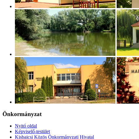
Önkormányzat
Nyitó oldal
Képviselő-testület
Kisbajcsi Közös Önkormányzati Hivatal