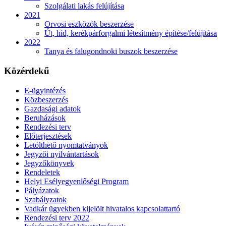
Szolgálati lakás felújítása
2021
Orvosi eszközök beszerzése
Út, híd, kerékpárforgalmi létesítmény építése/felújítása
2022
Tanya és falugondnoki buszok beszerzése
Közérdekű
E-ügyintézés
Közbeszerzés
Gazdasági adatok
Beruházások
Rendezési terv
Előterjesztések
Letölthető nyomtatványok
Jegyzői nyilvántartások
Jegyzőkönyvek
Rendeletek
Helyi Esélyegyenlőségi Program
Pályázatok
Szabályzatok
Vadkár ügyekben kijelölt hivatalos kapcsolattartó
Rendezési terv 2022