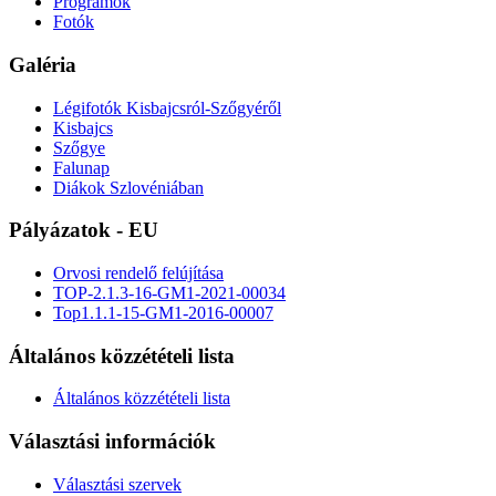
Programok
Fotók
Galéria
Légifotók Kisbajcsról-Szőgyéről
Kisbajcs
Szőgye
Falunap
Diákok Szlovéniában
Pályázatok - EU
Orvosi rendelő felújítása
TOP-2.1.3-16-GM1-2021-00034
Top1.1.1-15-GM1-2016-00007
Általános közzétételi lista
Általános közzétételi lista
Választási információk
Választási szervek