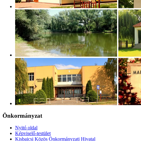
Önkormányzat
Nyitó oldal
Képviselő-testület
Kisbajcsi Közös Önkormányzati Hivatal