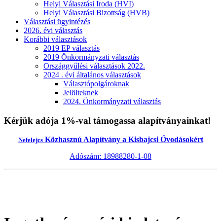
Helyi Választási Iroda (HVI)
Helyi Választási Bizottság (HVB)
Választási ügyintézés
2026. évi választás
Korábbi választások
2019 EP választás
2019 Önkormányzati választás
Országgyűlési választások 2022.
2024 . évi általános választások
Választópolgároknak
Jelölteknek
2024. Önkormányzati választás
Kérjük adója 1%-val támogassa alapítványainkat!
Közhasznú Alapítvány a Kisbajcsi Óvodásokért
Nefelejcs
Adószám: 18988280-1-08