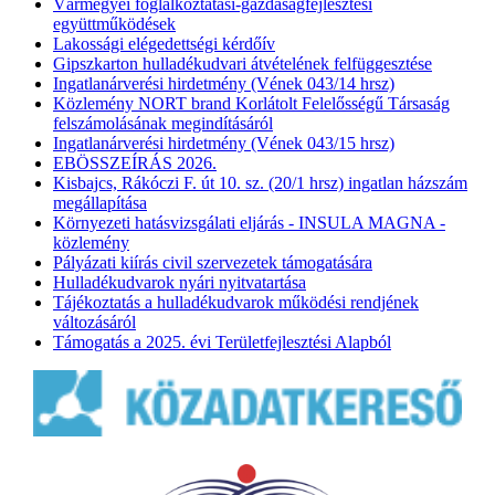
Vármegyei foglalkoztatási-gazdaságfejlesztési
együttműködések
Lakossági elégedettségi kérdőív
Gipszkarton hulladékudvari átvételének felfüggesztése
Ingatlanárverési hirdetmény (Vének 043/14 hrsz)
Közlemény NORT brand Korlátolt Felelősségű Társaság
felszámolásának megindításáról
Ingatlanárverési hirdetmény (Vének 043/15 hrsz)
EBÖSSZEÍRÁS 2026.
Kisbajcs, Rákóczi F. út 10. sz. (20/1 hrsz) ingatlan házszám
megállapítása
Környezeti hatásvizsgálati eljárás - INSULA MAGNA -
közlemény
Pályázati kiírás civil szervezetek támogatására
Hulladékudvarok nyári nyitvatartása
Tájékoztatás a hulladékudvarok működési rendjének
változásáról
Támogatás a 2025. évi Területfejlesztési Alapból