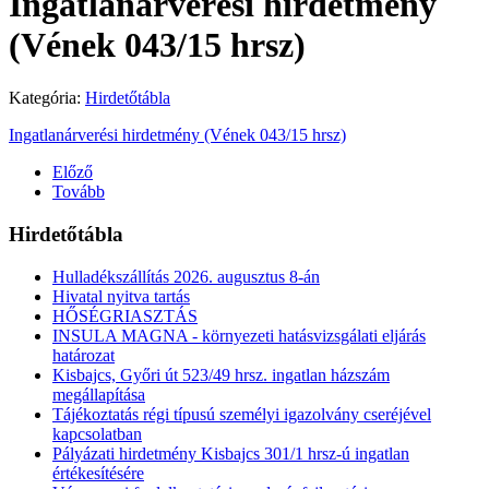
Ingatlanárverési hirdetmény
(Vének 043/15 hrsz)
Kategória:
Hirdetőtábla
Ingatlanárverési hirdetmény (Vének 043/15 hrsz)
Előző
Tovább
Hirdetőtábla
Hulladékszállítás 2026. augusztus 8-án
Hivatal nyitva tartás
HŐSÉGRIASZTÁS
INSULA MAGNA - környezeti hatásvizsgálati eljárás
határozat
Kisbajcs, Győri út 523/49 hrsz. ingatlan házszám
megállapítása
Tájékoztatás régi típusú személyi igazolvány cseréjével
kapcsolatban
Pályázati hirdetmény Kisbajcs 301/1 hrsz-ú ingatlan
értékesítésére