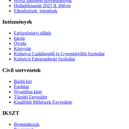
Ivóvíz minőségi követelmények
Hulladéknaptár 2025 II. félévre
Ellenőrzések, jelentések
Intézmények
Egészségügyi ellátás
Iskola
Óvoda
Könyvtár
Kisbajcsi Családsegítő és Gyermekjóléti Szolgálat
Kisbajcsi Falugondnoki Szolgálat
Civil szervezetek
Baráti kör
Énekkar
Nyugdíjas klub
Tűzoltó Egyesület
Kisalföldi Méhészek Egyesülete
IKSZT
Bemutatkozás