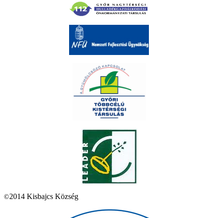
2014 Kisbajcs Község
©