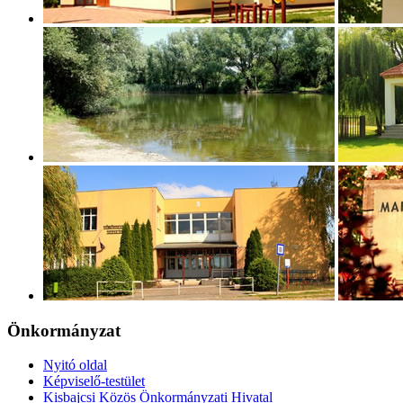
Önkormányzat
Nyitó oldal
Képviselő-testület
Kisbajcsi Közös Önkormányzati Hivatal