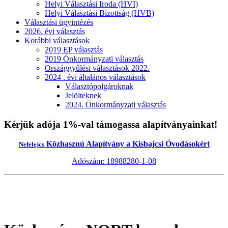
Helyi Választási Iroda (HVI)
Helyi Választási Bizottság (HVB)
Választási ügyintézés
2026. évi választás
Korábbi választások
2019 EP választás
2019 Önkormányzati választás
Országgyűlési választások 2022.
2024 . évi általános választások
Választópolgároknak
Jelölteknek
2024. Önkormányzati választás
Kérjük adója 1%-val támogassa alapítványainkat!
Közhasznú Alapítvány a Kisbajcsi Óvodásokért
Nefelejcs
Adószám: 18988280-1-08