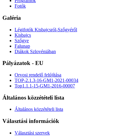
Programok
Fotók
Galéria
Légifotók Kisbajcsról-Szőgyéről
Kisbajcs
Szőgye
Falunap
Diákok Szlovéniában
Pályázatok - EU
Orvosi rendelő felújítása
TOP-2.1.3-16-GM1-2021-00034
Top1.1.1-15-GM1-2016-00007
Általános közzétételi lista
Általános közzétételi lista
Választási információk
Választási szervek