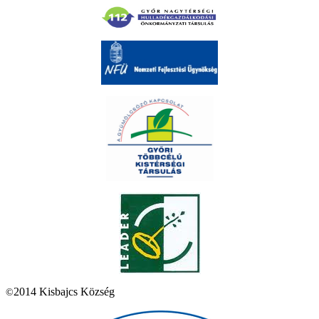
2014 Kisbajcs Község
©