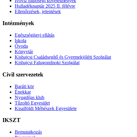
Ivóvíz minőségi követelmények
Hulladéknaptár 2025 II. félévre
Ellenőrzések, jelentések
Intézmények
Egészségügyi ellátás
Iskola
Óvoda
Könyvtár
Kisbajcsi Családsegítő és Gyermekjóléti Szolgálat
Kisbajcsi Falugondnoki Szolgálat
Civil szervezetek
Baráti kör
Énekkar
Nyugdíjas klub
Tűzoltó Egyesület
Kisalföldi Méhészek Egyesülete
IKSZT
Bemutatkozás