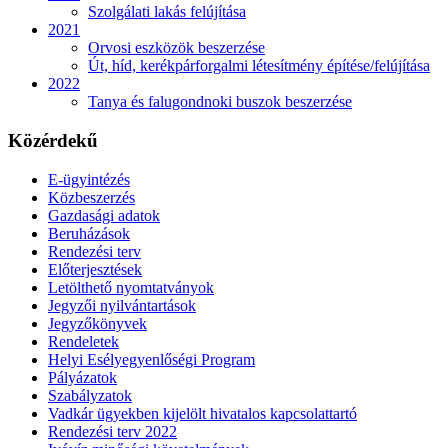
Szolgálati lakás felújítása
2021
Orvosi eszközök beszerzése
Út, híd, kerékpárforgalmi létesítmény építése/felújítása
2022
Tanya és falugondnoki buszok beszerzése
Közérdekű
E-ügyintézés
Közbeszerzés
Gazdasági adatok
Beruházások
Rendezési terv
Előterjesztések
Letölthető nyomtatványok
Jegyzői nyilvántartások
Jegyzőkönyvek
Rendeletek
Helyi Esélyegyenlőségi Program
Pályázatok
Szabályzatok
Vadkár ügyekben kijelölt hivatalos kapcsolattartó
Rendezési terv 2022