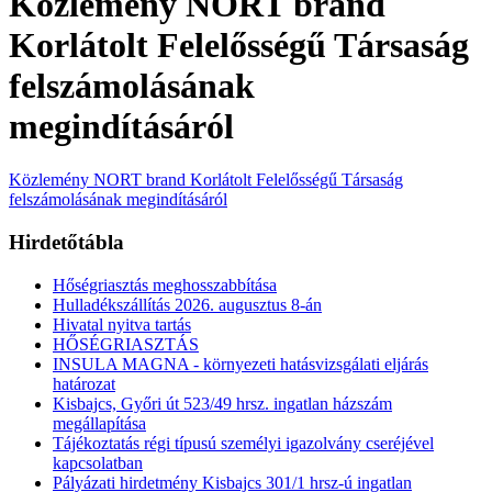
Közlemény NORT brand
Korlátolt Felelősségű Társaság
felszámolásának
megindításáról
Közlemény NORT brand Korlátolt Felelősségű Társaság
felszámolásának megindításáról
Hirdetőtábla
Hőségriasztás meghosszabbítása
Hulladékszállítás 2026. augusztus 8-án
Hivatal nyitva tartás
HŐSÉGRIASZTÁS
INSULA MAGNA - környezeti hatásvizsgálati eljárás
határozat
Kisbajcs, Győri út 523/49 hrsz. ingatlan házszám
megállapítása
Tájékoztatás régi típusú személyi igazolvány cseréjével
kapcsolatban
Pályázati hirdetmény Kisbajcs 301/1 hrsz-ú ingatlan