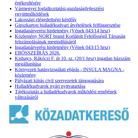
értékesítésére
Vármegyei foglalkoztatási-gazdaságfejlesztési
együttműködések
Lakossági elégedettségi kérdőív
Gipszkarton hulladékudvari átvételének felfüggesztése
Ingatlanárverési hirdetmény (Vének 043/14 hrsz)
Közlemény NORT brand Korlátolt Felelősségű Társaság
felszámolásának megindításáról
Ingatlanárverési hirdetmény (Vének 043/15 hrsz)
EBÖSSZEÍRÁS 2026.
Kisbajcs, Rákóczi F. út 10. sz. (20/1 hrsz) ingatlan házszám
megállapítása
Környezeti hatásvizsgálati eljárás - INSULA MAGNA -
közlemény
Pályázati kiírás civil szervezetek támogatására
Hulladékudvarok nyári nyitvatartása
Tájékoztatás a hulladékudvarok működési rendjének
változásáról