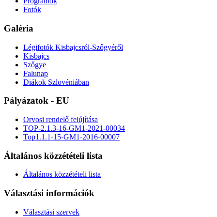
Programok
Fotók
Galéria
Légifotók Kisbajcsról-Szőgyéről
Kisbajcs
Szőgye
Falunap
Diákok Szlovéniában
Pályázatok - EU
Orvosi rendelő felújítása
TOP-2.1.3-16-GM1-2021-00034
Top1.1.1-15-GM1-2016-00007
Általános közzétételi lista
Általános közzétételi lista
Választási információk
Választási szervek