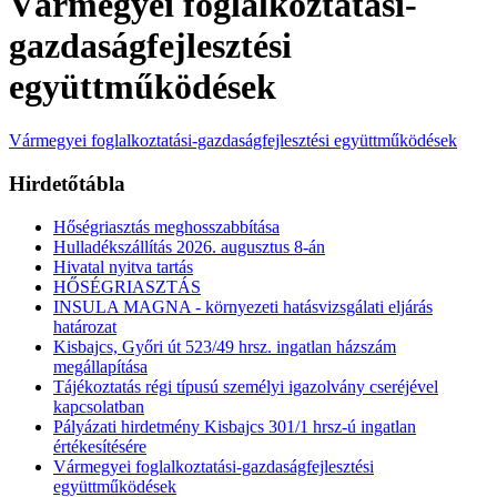
Vármegyei foglalkoztatási-
gazdaságfejlesztési
együttműködések
Vármegyei foglalkoztatási-gazdaságfejlesztési együttműködések
Hirdetőtábla
Hőségriasztás meghosszabbítása
Hulladékszállítás 2026. augusztus 8-án
Hivatal nyitva tartás
HŐSÉGRIASZTÁS
INSULA MAGNA - környezeti hatásvizsgálati eljárás
határozat
Kisbajcs, Győri út 523/49 hrsz. ingatlan házszám
megállapítása
Tájékoztatás régi típusú személyi igazolvány cseréjével
kapcsolatban
Pályázati hirdetmény Kisbajcs 301/1 hrsz-ú ingatlan
értékesítésére
Vármegyei foglalkoztatási-gazdaságfejlesztési
együttműködések