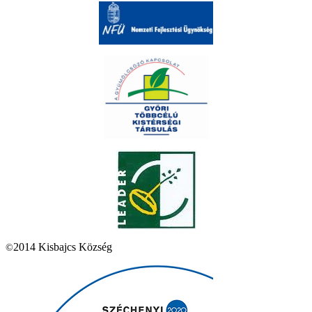
2014 Kisbajcs Község
©