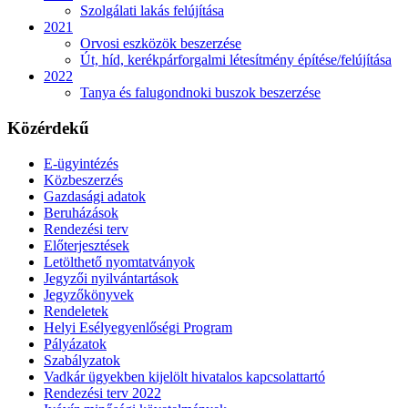
Szolgálati lakás felújítása
2021
Orvosi eszközök beszerzése
Út, híd, kerékpárforgalmi létesítmény építése/felújítása
2022
Tanya és falugondnoki buszok beszerzése
Közérdekű
E-ügyintézés
Közbeszerzés
Gazdasági adatok
Beruházások
Rendezési terv
Előterjesztések
Letölthető nyomtatványok
Jegyzői nyilvántartások
Jegyzőkönyvek
Rendeletek
Helyi Esélyegyenlőségi Program
Pályázatok
Szabályzatok
Vadkár ügyekben kijelölt hivatalos kapcsolattartó
Rendezési terv 2022