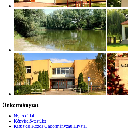
Önkormányzat
Nyitó oldal
Képviselő-testület
Kisbajcsi Közös Önkormányzati Hivatal