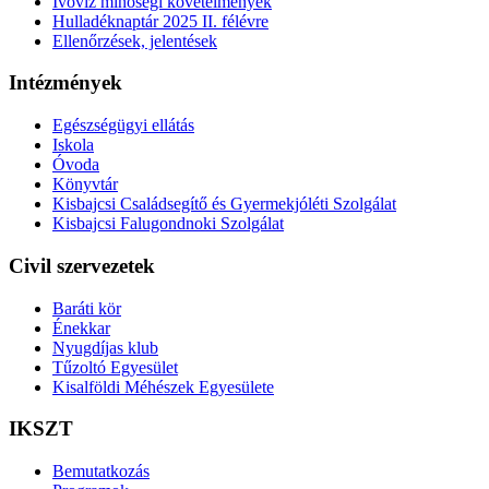
Ivóvíz minőségi követelmények
Hulladéknaptár 2025 II. félévre
Ellenőrzések, jelentések
Intézmények
Egészségügyi ellátás
Iskola
Óvoda
Könyvtár
Kisbajcsi Családsegítő és Gyermekjóléti Szolgálat
Kisbajcsi Falugondnoki Szolgálat
Civil szervezetek
Baráti kör
Énekkar
Nyugdíjas klub
Tűzoltó Egyesület
Kisalföldi Méhészek Egyesülete
IKSZT
Bemutatkozás