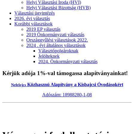
Helyi Választási Iroda (HVI)
Helyi Választási Bizottság (HVB)
Választási ügyintézés
2026. évi választás
Korábbi választások
2019 EP választás
2019 Önkormányzati választás
Országgyűlési választások 2022.
2024 . évi általános választások
Választópolgároknak
Jelölteknek
2024. Önkormányzati választás
Kérjük adója 1%-val támogassa alapítványainkat!
Közhasznú Alapítvány a Kisbajcsi Óvodásokért
Nefelejcs
Adószám: 18988280-1-08