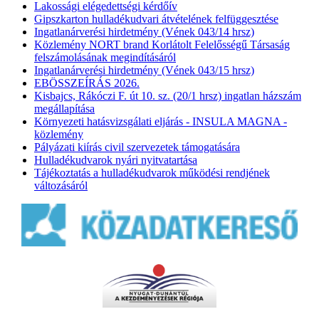
Lakossági elégedettségi kérdőív
Gipszkarton hulladékudvari átvételének felfüggesztése
Ingatlanárverési hirdetmény (Vének 043/14 hrsz)
Közlemény NORT brand Korlátolt Felelősségű Társaság
felszámolásának megindításáról
Ingatlanárverési hirdetmény (Vének 043/15 hrsz)
EBÖSSZEÍRÁS 2026.
Kisbajcs, Rákóczi F. út 10. sz. (20/1 hrsz) ingatlan házszám
megállapítása
Környezeti hatásvizsgálati eljárás - INSULA MAGNA -
közlemény
Pályázati kiírás civil szervezetek támogatására
Hulladékudvarok nyári nyitvatartása
Tájékoztatás a hulladékudvarok működési rendjének
változásáról