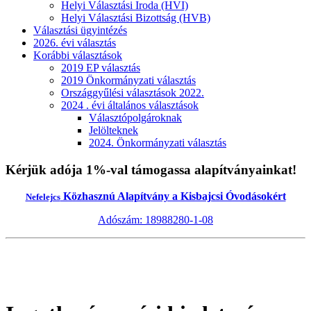
Helyi Választási Iroda (HVI)
Helyi Választási Bizottság (HVB)
Választási ügyintézés
2026. évi választás
Korábbi választások
2019 EP választás
2019 Önkormányzati választás
Országgyűlési választások 2022.
2024 . évi általános választások
Választópolgároknak
Jelölteknek
2024. Önkormányzati választás
Kérjük adója 1%-val támogassa alapítványainkat!
Közhasznú Alapítvány a Kisbajcsi Óvodásokért
Nefelejcs
Adószám: 18988280-1-08