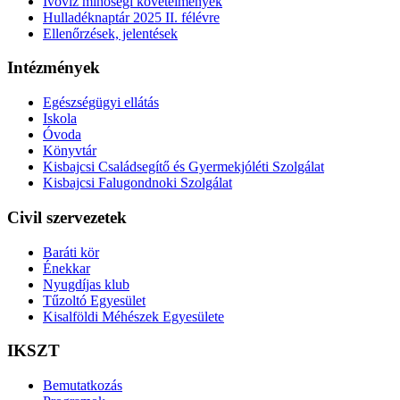
Ivóvíz minőségi követelmények
Hulladéknaptár 2025 II. félévre
Ellenőrzések, jelentések
Intézmények
Egészségügyi ellátás
Iskola
Óvoda
Könyvtár
Kisbajcsi Családsegítő és Gyermekjóléti Szolgálat
Kisbajcsi Falugondnoki Szolgálat
Civil szervezetek
Baráti kör
Énekkar
Nyugdíjas klub
Tűzoltó Egyesület
Kisalföldi Méhészek Egyesülete
IKSZT
Bemutatkozás