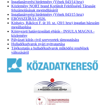
Ingatlanárverési hirdetmény (Vének 043/14 hrsz)
Közlemény NORT brand Korlátolt Felelősségű Társaság
felszámolásának megindításáról
Ingatlanárverési hirdetmény (Vének 043/15 hrsz)
EBÖSSZEÍRÁS 2026.
Kisbajcs, Rákóczi F. út 10. sz. (20/1 hrsz) ingatlan házszám
megállapítása
Környezeti hatásvizsgálati eljárás - INSULA MAGNA -
közlemény
Pályázati kiírás civil szervezetek támogatására
Hulladékudvarok nyári nyitvatartása
Tájékoztatás a hulladékudvarok működési rendjének
változásáról