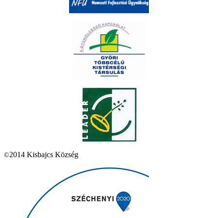
2014 Kisbajcs Község
©