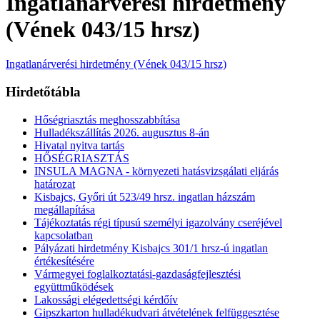
Ingatlanárverési hirdetmény
(Vének 043/15 hrsz)
Ingatlanárverési hirdetmény (Vének 043/15 hrsz)
Hirdetőtábla
Hőségriasztás meghosszabbítása
Hulladékszállítás 2026. augusztus 8-án
Hivatal nyitva tartás
HŐSÉGRIASZTÁS
INSULA MAGNA - környezeti hatásvizsgálati eljárás
határozat
Kisbajcs, Győri út 523/49 hrsz. ingatlan házszám
megállapítása
Tájékoztatás régi típusú személyi igazolvány cseréjével
kapcsolatban
Pályázati hirdetmény Kisbajcs 301/1 hrsz-ú ingatlan
értékesítésére
Vármegyei foglalkoztatási-gazdaságfejlesztési
együttműködések
Lakossági elégedettségi kérdőív
Gipszkarton hulladékudvari átvételének felfüggesztése