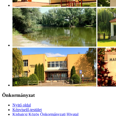
Önkormányzat
Nyitó oldal
Képviselő-testület
Kisbajcsi Közös Önkormányzati Hivatal