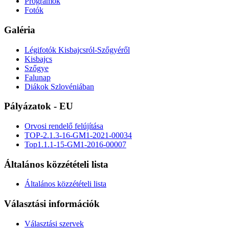
Programok
Fotók
Galéria
Légifotók Kisbajcsról-Szőgyéről
Kisbajcs
Szőgye
Falunap
Diákok Szlovéniában
Pályázatok - EU
Orvosi rendelő felújítása
TOP-2.1.3-16-GM1-2021-00034
Top1.1.1-15-GM1-2016-00007
Általános közzétételi lista
Általános közzétételi lista
Választási információk
Választási szervek