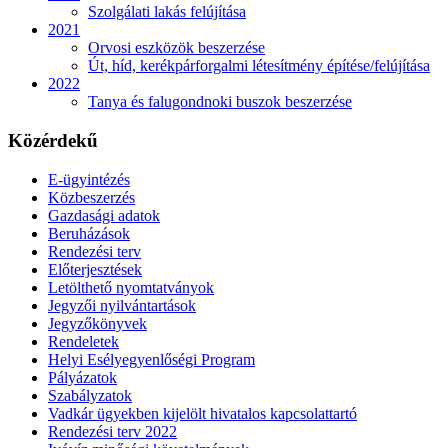
Szolgálati lakás felújítása
2021
Orvosi eszközök beszerzése
Út, híd, kerékpárforgalmi létesítmény építése/felújítása
2022
Tanya és falugondnoki buszok beszerzése
Közérdekű
E-ügyintézés
Közbeszerzés
Gazdasági adatok
Beruházások
Rendezési terv
Előterjesztések
Letölthető nyomtatványok
Jegyzői nyilvántartások
Jegyzőkönyvek
Rendeletek
Helyi Esélyegyenlőségi Program
Pályázatok
Szabályzatok
Vadkár ügyekben kijelölt hivatalos kapcsolattartó
Rendezési terv 2022