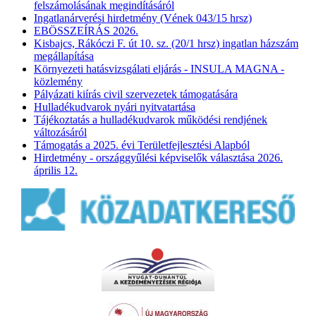
felszámolásának megindításáról
Ingatlanárverési hirdetmény (Vének 043/15 hrsz)
EBÖSSZEÍRÁS 2026.
Kisbajcs, Rákóczi F. út 10. sz. (20/1 hrsz) ingatlan házszám
megállapítása
Környezeti hatásvizsgálati eljárás - INSULA MAGNA -
közlemény
Pályázati kiírás civil szervezetek támogatására
Hulladékudvarok nyári nyitvatartása
Tájékoztatás a hulladékudvarok működési rendjének
változásáról
Támogatás a 2025. évi Területfejlesztési Alapból
Hirdetmény - országgyűlési képviselők választása 2026.
április 12.