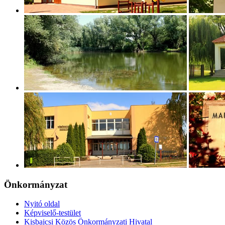
Önkormányzat
Nyitó oldal
Képviselő-testület
Kisbajcsi Közös Önkormányzati Hivatal