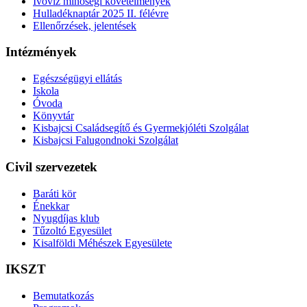
Ivóvíz minőségi követelmények
Hulladéknaptár 2025 II. félévre
Ellenőrzések, jelentések
Intézmények
Egészségügyi ellátás
Iskola
Óvoda
Könyvtár
Kisbajcsi Családsegítő és Gyermekjóléti Szolgálat
Kisbajcsi Falugondnoki Szolgálat
Civil szervezetek
Baráti kör
Énekkar
Nyugdíjas klub
Tűzoltó Egyesület
Kisalföldi Méhészek Egyesülete
IKSZT
Bemutatkozás