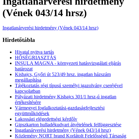
Ingatlanárverési hirdetmény
(Vének 043/14 hrsz)
Ingatlanárverési hirdetmény (Vének 043/14 hrsz)
Hirdetőtábla
Hivatal nyitva tartás
HŐSÉGRIASZTÁS
INSULA MAGNA - környezeti hatásvizsgálati eljárás
határozat
Kisbajcs, Győri út 523/49 hrsz. ingatlan házszám
megállapítása
Tájékoztatás régi típusú személyi igazolvány cseréjével
kapcsolatban
Pályázati hirdetmény Kisbajcs 301/1 hrsz-ú ingatlan
értékesítésére
Vármegyei foglalkoztatási-gazdaságfejlesztési
együttműködések
Lakossági elégedettségi kérdőív
Gipszkarton hulladékudvari átvételének felfüggesztése
Ingatlanárverési hirdetmény (Vének 043/14 hrsz)
Közlemény NORT brand Korlátolt Felelősségű Társaság