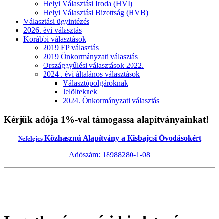
Helyi Választási Iroda (HVI)
Helyi Választási Bizottság (HVB)
Választási ügyintézés
2026. évi választás
Korábbi választások
2019 EP választás
2019 Önkormányzati választás
Országgyűlési választások 2022.
2024 . évi általános választások
Választópolgároknak
Jelölteknek
2024. Önkormányzati választás
Kérjük adója 1%-val támogassa alapítványainkat!
Közhasznú Alapítvány a Kisbajcsi Óvodásokért
Nefelejcs
Adószám: 18988280-1-08