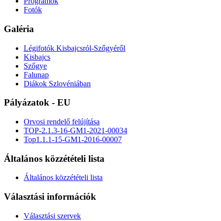
Programok
Fotók
Galéria
Légifotók Kisbajcsról-Szőgyéről
Kisbajcs
Szőgye
Falunap
Diákok Szlovéniában
Pályázatok - EU
Orvosi rendelő felújítása
TOP-2.1.3-16-GM1-2021-00034
Top1.1.1-15-GM1-2016-00007
Általános közzétételi lista
Általános közzétételi lista
Választási információk
Választási szervek