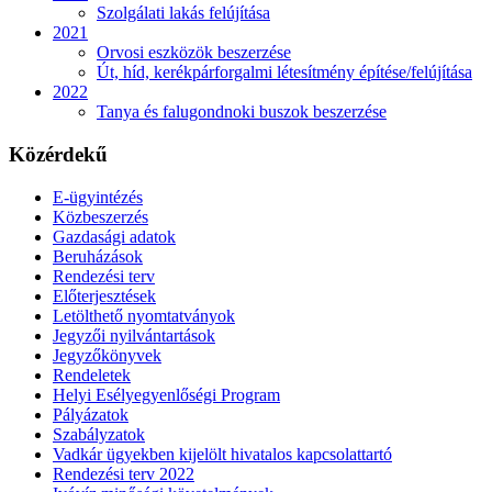
Szolgálati lakás felújítása
2021
Orvosi eszközök beszerzése
Út, híd, kerékpárforgalmi létesítmény építése/felújítása
2022
Tanya és falugondnoki buszok beszerzése
Közérdekű
E-ügyintézés
Közbeszerzés
Gazdasági adatok
Beruházások
Rendezési terv
Előterjesztések
Letölthető nyomtatványok
Jegyzői nyilvántartások
Jegyzőkönyvek
Rendeletek
Helyi Esélyegyenlőségi Program
Pályázatok
Szabályzatok
Vadkár ügyekben kijelölt hivatalos kapcsolattartó
Rendezési terv 2022