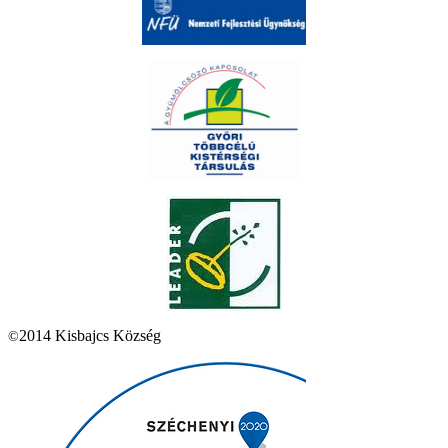
2014 Kisbajcs Község
©