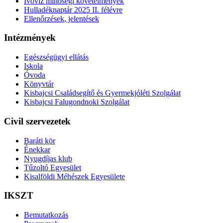
Ivóvíz minőségi követelmények
Hulladéknaptár 2025 II. félévre
Ellenőrzések, jelentések
Intézmények
Egészségügyi ellátás
Iskola
Óvoda
Könyvtár
Kisbajcsi Családsegítő és Gyermekjóléti Szolgálat
Kisbajcsi Falugondnoki Szolgálat
Civil szervezetek
Baráti kör
Énekkar
Nyugdíjas klub
Tűzoltó Egyesület
Kisalföldi Méhészek Egyesülete
IKSZT
Bemutatkozás