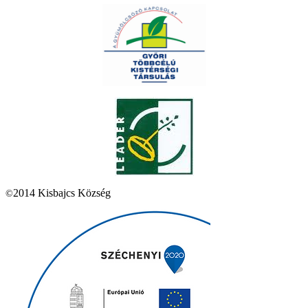
2014 Kisbajcs Község
©