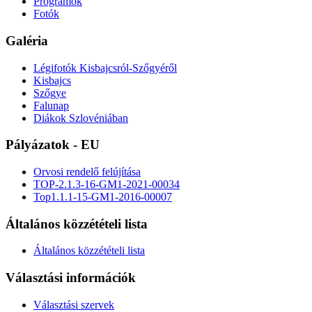
Programok
Fotók
Galéria
Légifotók Kisbajcsról-Szőgyéről
Kisbajcs
Szőgye
Falunap
Diákok Szlovéniában
Pályázatok - EU
Orvosi rendelő felújítása
TOP-2.1.3-16-GM1-2021-00034
Top1.1.1-15-GM1-2016-00007
Általános közzétételi lista
Általános közzétételi lista
Választási információk
Választási szervek