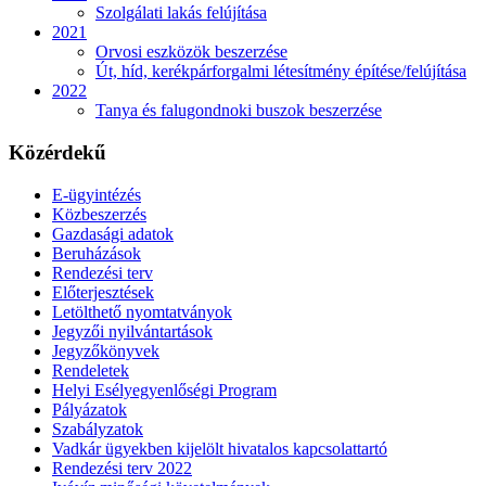
Szolgálati lakás felújítása
2021
Orvosi eszközök beszerzése
Út, híd, kerékpárforgalmi létesítmény építése/felújítása
2022
Tanya és falugondnoki buszok beszerzése
Közérdekű
E-ügyintézés
Közbeszerzés
Gazdasági adatok
Beruházások
Rendezési terv
Előterjesztések
Letölthető nyomtatványok
Jegyzői nyilvántartások
Jegyzőkönyvek
Rendeletek
Helyi Esélyegyenlőségi Program
Pályázatok
Szabályzatok
Vadkár ügyekben kijelölt hivatalos kapcsolattartó
Rendezési terv 2022