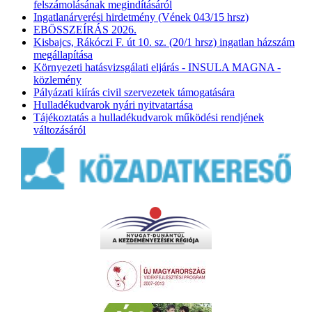
felszámolásának megindításáról
Ingatlanárverési hirdetmény (Vének 043/15 hrsz)
EBÖSSZEÍRÁS 2026.
Kisbajcs, Rákóczi F. út 10. sz. (20/1 hrsz) ingatlan házszám
megállapítása
Környezeti hatásvizsgálati eljárás - INSULA MAGNA -
közlemény
Pályázati kiírás civil szervezetek támogatására
Hulladékudvarok nyári nyitvatartása
Tájékoztatás a hulladékudvarok működési rendjének
változásáról