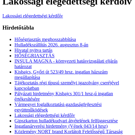
Lakossági elégedettségi kérdőív
Lakossági elégedettségi kérdőív
Hirdetőtábla
Hőségriasztás meghosszabbítása
Hulladékszállítás 2026. augusztus 8-án
Hivatal nyitva tartás
HŐSÉGRIASZTÁS
INSULA MAGNA - környezeti hatásvizsgálati eljárás
határozat
Kisbajcs, Győri út 523/49 hrsz. ingatlan házszám
megállapítása
Tájékoztatás régi típusú személyi igazolvány cseréjével
kapcsolatban
Pályázati hirdetmény Kisbajcs 301/1 hrsz-ú ingatlan
értékesítésére
Vármegyei foglalkoztatási-gazdaságfejlesztési
együttműködések
Lakossági elégedettségi kérdőív
Gipszkarton hulladékudvari átvételének felfüggesztése
Ingatlanárverési hirdetmény (Vének 043/14 hrsz)
Közlemény NORT brand Korlátolt Felelősségű Társaság