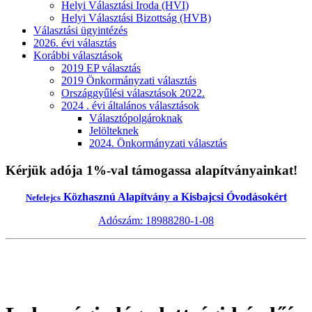
Helyi Választási Iroda (HVI)
Helyi Választási Bizottság (HVB)
Választási ügyintézés
2026. évi választás
Korábbi választások
2019 EP választás
2019 Önkormányzati választás
Országgyűlési választások 2022.
2024 . évi általános választások
Választópolgároknak
Jelölteknek
2024. Önkormányzati választás
Kérjük adója 1%-val támogassa alapítványainkat!
Közhasznú Alapítvány a Kisbajcsi Óvodásokért
Nefelejcs
Adószám: 18988280-1-08