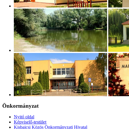
Önkormányzat
Nyitó oldal
Képviselő-testület
Kisbajcsi Közös Önkormányzati Hivatal