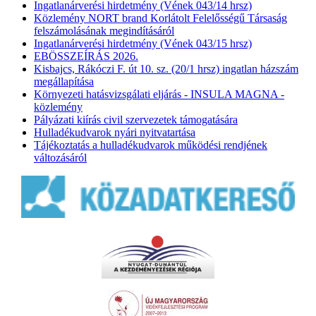
Ingatlanárverési hirdetmény (Vének 043/14 hrsz)
Közlemény NORT brand Korlátolt Felelősségű Társaság
felszámolásának megindításáról
Ingatlanárverési hirdetmény (Vének 043/15 hrsz)
EBÖSSZEÍRÁS 2026.
Kisbajcs, Rákóczi F. út 10. sz. (20/1 hrsz) ingatlan házszám
megállapítása
Környezeti hatásvizsgálati eljárás - INSULA MAGNA -
közlemény
Pályázati kiírás civil szervezetek támogatására
Hulladékudvarok nyári nyitvatartása
Tájékoztatás a hulladékudvarok működési rendjének
változásáról