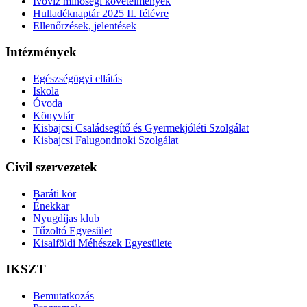
Ivóvíz minőségi követelmények
Hulladéknaptár 2025 II. félévre
Ellenőrzések, jelentések
Intézmények
Egészségügyi ellátás
Iskola
Óvoda
Könyvtár
Kisbajcsi Családsegítő és Gyermekjóléti Szolgálat
Kisbajcsi Falugondnoki Szolgálat
Civil szervezetek
Baráti kör
Énekkar
Nyugdíjas klub
Tűzoltó Egyesület
Kisalföldi Méhészek Egyesülete
IKSZT
Bemutatkozás