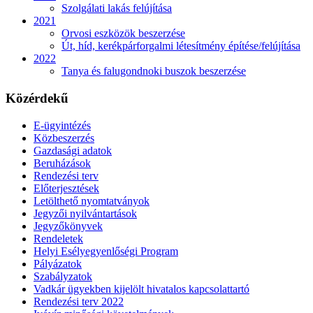
Szolgálati lakás felújítása
2021
Orvosi eszközök beszerzése
Út, híd, kerékpárforgalmi létesítmény építése/felújítása
2022
Tanya és falugondnoki buszok beszerzése
Közérdekű
E-ügyintézés
Közbeszerzés
Gazdasági adatok
Beruházások
Rendezési terv
Előterjesztések
Letölthető nyomtatványok
Jegyzői nyilvántartások
Jegyzőkönyvek
Rendeletek
Helyi Esélyegyenlőségi Program
Pályázatok
Szabályzatok
Vadkár ügyekben kijelölt hivatalos kapcsolattartó
Rendezési terv 2022