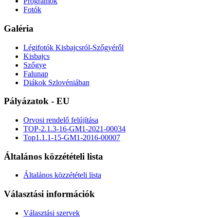
Programok
Fotók
Galéria
Légifotók Kisbajcsról-Szőgyéről
Kisbajcs
Szőgye
Falunap
Diákok Szlovéniában
Pályázatok - EU
Orvosi rendelő felújítása
TOP-2.1.3-16-GM1-2021-00034
Top1.1.1-15-GM1-2016-00007
Általános közzétételi lista
Általános közzétételi lista
Választási információk
Választási szervek