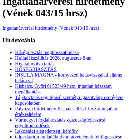
Ingatlanárverési hirdetmény
(Vének 043/15 hrsz)
Ingatlanárverési hirdetmény (Vének 043/15 hrsz)
Hirdetőtábla
Hőségriasztás meghosszabbítása
Hulladékszállítás 2026. augusztus 8-án
Hivatal nyitva tartás
HŐSÉGRIASZTÁS
INSULA MAGNA - környezeti hatásvizsgálati eljárás
határozat
Kisbajcs, Győri út 523/49 hrsz. ingatlan házszám
megállapítása
Tájékoztatás régi típusú személyi igazolvány cseréjével
kapcsolatban
Pályázati hirdetmény Kisbajcs 301/1 hrsz-ú ingatlan
értékesítésére
Vármegyei foglalkoztatási-gazdaságfejlesztési
együttműködések
Lakossági elégedettségi kérdőív
Gipszkarton hulladékudvari átvételének felfüggesztése