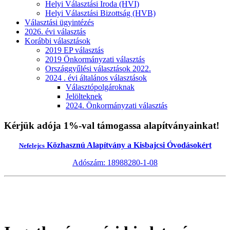
Helyi Választási Iroda (HVI)
Helyi Választási Bizottság (HVB)
Választási ügyintézés
2026. évi választás
Korábbi választások
2019 EP választás
2019 Önkormányzati választás
Országgyűlési választások 2022.
2024 . évi általános választások
Választópolgároknak
Jelölteknek
2024. Önkormányzati választás
Kérjük adója 1%-val támogassa alapítványainkat!
Közhasznú Alapítvány a Kisbajcsi Óvodásokért
Nefelejcs
Adószám: 18988280-1-08