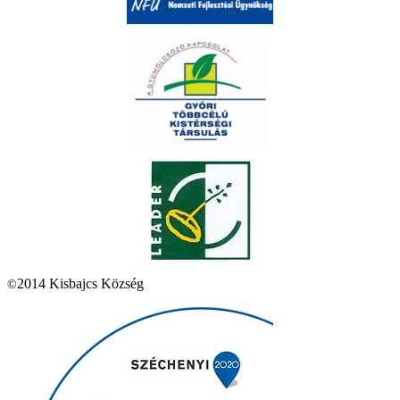
2014 Kisbajcs Község
©