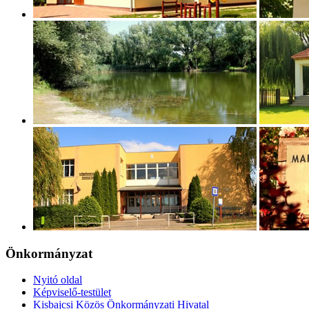
Önkormányzat
Nyitó oldal
Képviselő-testület
Kisbajcsi Közös Önkormányzati Hivatal