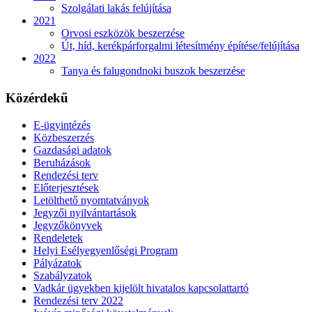
Szolgálati lakás felújítása
2021
Orvosi eszközök beszerzése
Út, híd, kerékpárforgalmi létesítmény építése/felújítása
2022
Tanya és falugondnoki buszok beszerzése
Közérdekű
E-ügyintézés
Közbeszerzés
Gazdasági adatok
Beruházások
Rendezési terv
Előterjesztések
Letölthető nyomtatványok
Jegyzői nyilvántartások
Jegyzőkönyvek
Rendeletek
Helyi Esélyegyenlőségi Program
Pályázatok
Szabályzatok
Vadkár ügyekben kijelölt hivatalos kapcsolattartó
Rendezési terv 2022