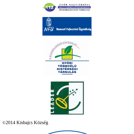
2014 Kisbajcs Község
©