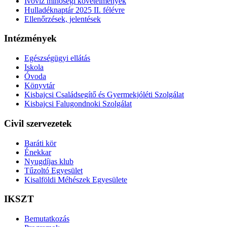
Ivóvíz minőségi követelmények
Hulladéknaptár 2025 II. félévre
Ellenőrzések, jelentések
Intézmények
Egészségügyi ellátás
Iskola
Óvoda
Könyvtár
Kisbajcsi Családsegítő és Gyermekjóléti Szolgálat
Kisbajcsi Falugondnoki Szolgálat
Civil szervezetek
Baráti kör
Énekkar
Nyugdíjas klub
Tűzoltó Egyesület
Kisalföldi Méhészek Egyesülete
IKSZT
Bemutatkozás