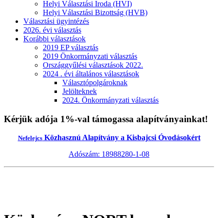
Helyi Választási Iroda (HVI)
Helyi Választási Bizottság (HVB)
Választási ügyintézés
2026. évi választás
Korábbi választások
2019 EP választás
2019 Önkormányzati választás
Országgyűlési választások 2022.
2024 . évi általános választások
Választópolgároknak
Jelölteknek
2024. Önkormányzati választás
Kérjük adója 1%-val támogassa alapítványainkat!
Közhasznú Alapítvány a Kisbajcsi Óvodásokért
Nefelejcs
Adószám: 18988280-1-08