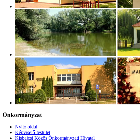
Önkormányzat
Nyitó oldal
Képviselő-testület
Kisbajcsi Közös Önkormányzati Hivatal