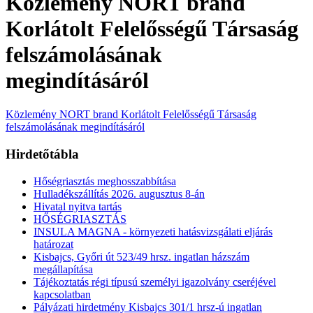
Közlemény NORT brand
Korlátolt Felelősségű Társaság
felszámolásának
megindításáról
Közlemény NORT brand Korlátolt Felelősségű Társaság
felszámolásának megindításáról
Hirdetőtábla
Hőségriasztás meghosszabbítása
Hulladékszállítás 2026. augusztus 8-án
Hivatal nyitva tartás
HŐSÉGRIASZTÁS
INSULA MAGNA - környezeti hatásvizsgálati eljárás
határozat
Kisbajcs, Győri út 523/49 hrsz. ingatlan házszám
megállapítása
Tájékoztatás régi típusú személyi igazolvány cseréjével
kapcsolatban
Pályázati hirdetmény Kisbajcs 301/1 hrsz-ú ingatlan