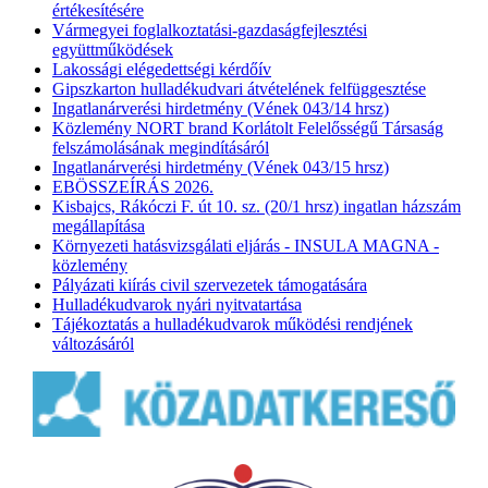
értékesítésére
Vármegyei foglalkoztatási-gazdaságfejlesztési
együttműködések
Lakossági elégedettségi kérdőív
Gipszkarton hulladékudvari átvételének felfüggesztése
Ingatlanárverési hirdetmény (Vének 043/14 hrsz)
Közlemény NORT brand Korlátolt Felelősségű Társaság
felszámolásának megindításáról
Ingatlanárverési hirdetmény (Vének 043/15 hrsz)
EBÖSSZEÍRÁS 2026.
Kisbajcs, Rákóczi F. út 10. sz. (20/1 hrsz) ingatlan házszám
megállapítása
Környezeti hatásvizsgálati eljárás - INSULA MAGNA -
közlemény
Pályázati kiírás civil szervezetek támogatására
Hulladékudvarok nyári nyitvatartása
Tájékoztatás a hulladékudvarok működési rendjének
változásáról