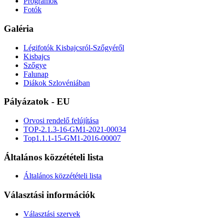
Programok
Fotók
Galéria
Légifotók Kisbajcsról-Szőgyéről
Kisbajcs
Szőgye
Falunap
Diákok Szlovéniában
Pályázatok - EU
Orvosi rendelő felújítása
TOP-2.1.3-16-GM1-2021-00034
Top1.1.1-15-GM1-2016-00007
Általános közzétételi lista
Általános közzétételi lista
Választási információk
Választási szervek