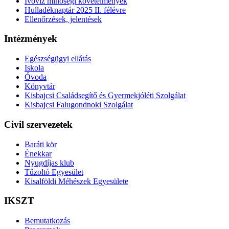
Ivóvíz minőségi követelmények
Hulladéknaptár 2025 II. félévre
Ellenőrzések, jelentések
Intézmények
Egészségügyi ellátás
Iskola
Óvoda
Könyvtár
Kisbajcsi Családsegítő és Gyermekjóléti Szolgálat
Kisbajcsi Falugondnoki Szolgálat
Civil szervezetek
Baráti kör
Énekkar
Nyugdíjas klub
Tűzoltó Egyesület
Kisalföldi Méhészek Egyesülete
IKSZT
Bemutatkozás