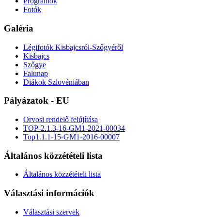
Programok
Fotók
Galéria
Légifotók Kisbajcsról-Szőgyéről
Kisbajcs
Szőgye
Falunap
Diákok Szlovéniában
Pályázatok - EU
Orvosi rendelő felújítása
TOP-2.1.3-16-GM1-2021-00034
Top1.1.1-15-GM1-2016-00007
Általános közzétételi lista
Általános közzétételi lista
Választási információk
Választási szervek