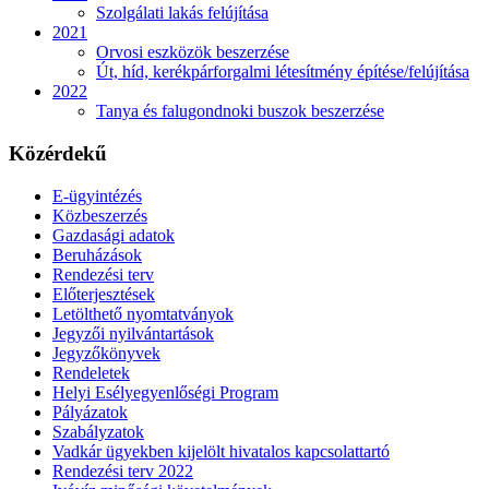
Szolgálati lakás felújítása
2021
Orvosi eszközök beszerzése
Út, híd, kerékpárforgalmi létesítmény építése/felújítása
2022
Tanya és falugondnoki buszok beszerzése
Közérdekű
E-ügyintézés
Közbeszerzés
Gazdasági adatok
Beruházások
Rendezési terv
Előterjesztések
Letölthető nyomtatványok
Jegyzői nyilvántartások
Jegyzőkönyvek
Rendeletek
Helyi Esélyegyenlőségi Program
Pályázatok
Szabályzatok
Vadkár ügyekben kijelölt hivatalos kapcsolattartó
Rendezési terv 2022