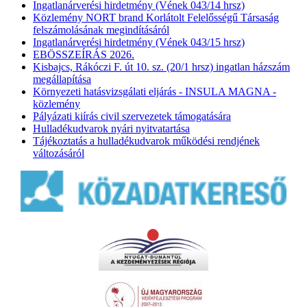
Ingatlanárverési hirdetmény (Vének 043/14 hrsz)
Közlemény NORT brand Korlátolt Felelősségű Társaság
felszámolásának megindításáról
Ingatlanárverési hirdetmény (Vének 043/15 hrsz)
EBÖSSZEÍRÁS 2026.
Kisbajcs, Rákóczi F. út 10. sz. (20/1 hrsz) ingatlan házszám
megállapítása
Környezeti hatásvizsgálati eljárás - INSULA MAGNA -
közlemény
Pályázati kiírás civil szervezetek támogatására
Hulladékudvarok nyári nyitvatartása
Tájékoztatás a hulladékudvarok működési rendjének
változásáról