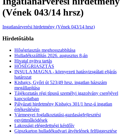
Ingatlanárverési hirdetmény
(Vének 043/14 hrsz)
Ingatlanárverési hirdetmény (Vének 043/14 hrsz)
Hirdetőtábla
Hőségriasztás meghosszabbítása
Hulladékszállítás 2026. augusztus 8-án
Hivatal nyitva tartás
HŐSÉGRIASZTÁS
INSULA MAGNA - környezeti hatásvizsgálati eljárás
határozat
Kisbajcs, Győri út 523/49 hrsz. ingatlan házszám
megállapítása
Tájékoztatás régi típusú személyi igazolvány cseréjével
kapcsolatban
Pályázati hirdetmény Kisbajcs 301/1 hrsz-ú ingatlan
értékesítésére
Vármegyei foglalkoztatási-gazdaságfejlesztési
együttműködések
Lakossági elégedettségi kérdőív
Gipszkarton hulladékudvari átvételének felfüggesztése