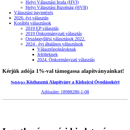
Helyi Választási Iroda (HVI)
Helyi Választási Bizottság (HVB)
Választási ügyintézés
2026. évi választás
Korábbi választások
2019 EP választás
2019 Önkormányzati választás
Országgyűlési választások 2022.
2024 . évi általános választások
Választópolgároknak
Jelölteknek
2024. Önkormányzati választás
Kérjük adója 1%-val támogassa alapítványainkat!
Közhasznú Alapítvány a Kisbajcsi Óvodásokért
Nefelejcs
Adószám: 18988280-1-08