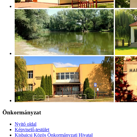
Önkormányzat
Nyitó oldal
Képviselő-testület
Kisbajcsi Közös Önkormányzati Hivatal