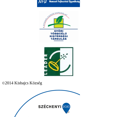
2014 Kisbajcs Község
©