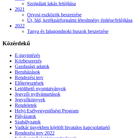
Szolgálati lakás felújítása
2021
Orvosi eszközök beszerzése
Út, híd, kerékpárforgalmi létesítmény építése/felújítása
2022
Tanya és falugondnoki buszok beszerzése
Közérdekű
E-ügyintézés
Közbeszerzés
Gazdasági adatok
Beruházások
Rendezési terv
Előterjesztések
Letölthető nyomtatványok
Jegyzői nyilvántartások
Jegyzőkönyvek
Rendeletek
Helyi Esélyegyenlőségi Program
Pályázatok
Szabályzatok
Vadkár ügyekben kijelölt hivatalos kapcsolattartó
Rendezési terv 2022