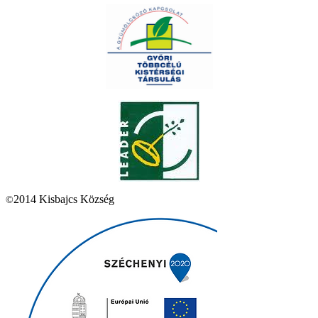
2014 Kisbajcs Község
©