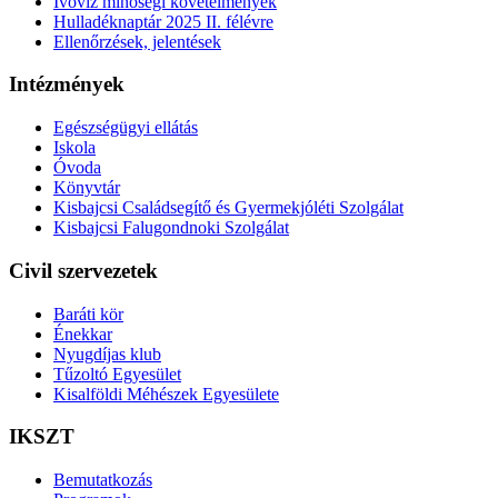
Ivóvíz minőségi követelmények
Hulladéknaptár 2025 II. félévre
Ellenőrzések, jelentések
Intézmények
Egészségügyi ellátás
Iskola
Óvoda
Könyvtár
Kisbajcsi Családsegítő és Gyermekjóléti Szolgálat
Kisbajcsi Falugondnoki Szolgálat
Civil szervezetek
Baráti kör
Énekkar
Nyugdíjas klub
Tűzoltó Egyesület
Kisalföldi Méhészek Egyesülete
IKSZT
Bemutatkozás