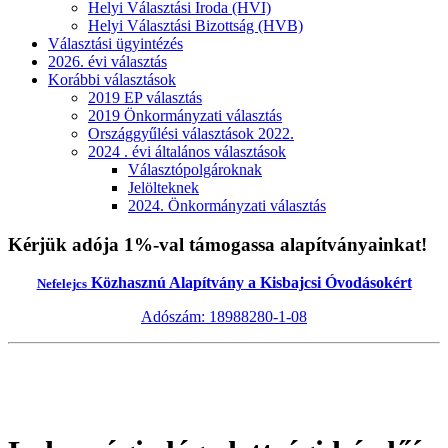
Helyi Választási Iroda (HVI)
Helyi Választási Bizottság (HVB)
Választási ügyintézés
2026. évi választás
Korábbi választások
2019 EP választás
2019 Önkormányzati választás
Országgyűlési választások 2022.
2024 . évi általános választások
Választópolgároknak
Jelölteknek
2024. Önkormányzati választás
Kérjük adója 1%-val támogassa alapítványainkat!
Közhasznú Alapítvány a Kisbajcsi Óvodásokért
Nefelejcs
Adószám: 18988280-1-08