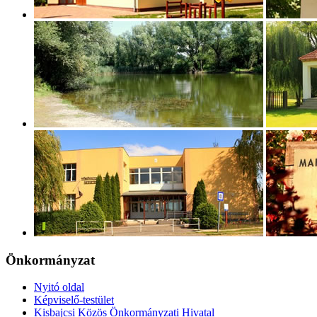
Önkormányzat
Nyitó oldal
Képviselő-testület
Kisbajcsi Közös Önkormányzati Hivatal