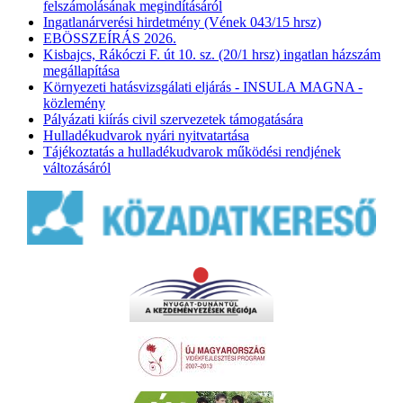
felszámolásának megindításáról
Ingatlanárverési hirdetmény (Vének 043/15 hrsz)
EBÖSSZEÍRÁS 2026.
Kisbajcs, Rákóczi F. út 10. sz. (20/1 hrsz) ingatlan házszám
megállapítása
Környezeti hatásvizsgálati eljárás - INSULA MAGNA -
közlemény
Pályázati kiírás civil szervezetek támogatására
Hulladékudvarok nyári nyitvatartása
Tájékoztatás a hulladékudvarok működési rendjének
változásáról