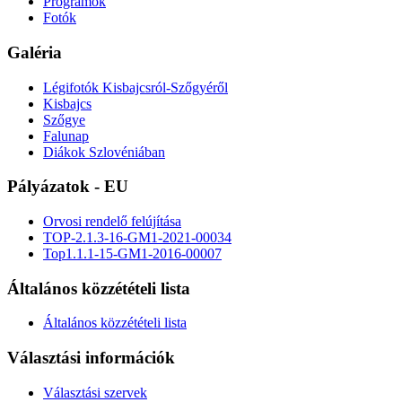
Programok
Fotók
Galéria
Légifotók Kisbajcsról-Szőgyéről
Kisbajcs
Szőgye
Falunap
Diákok Szlovéniában
Pályázatok - EU
Orvosi rendelő felújítása
TOP-2.1.3-16-GM1-2021-00034
Top1.1.1-15-GM1-2016-00007
Általános közzétételi lista
Általános közzétételi lista
Választási információk
Választási szervek