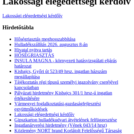
Lakossági elégedettségi kérdőív
Lakossági elégedettségi kérdőív
Hirdetőtábla
Hőségriasztás meghosszabbítása
Hulladékszállítás 2026. augusztus 8-án
Hivatal nyitva tartás
HŐSÉGRIASZTÁS
INSULA MAGNA - környezeti hatásvizsgálati eljárás
határozat
Kisbajcs, Győri út 523/49 hrsz. ingatlan házszám
megállapítása
Tájékoztatás régi típusú személyi igazolvány cseréjével
kapcsolatban
Pályázati hirdetmény Kisbajcs 301/1 hrsz-ú ingatlan
értékesítésére
Vármegyei foglalkoztatási-gazdaságfejlesztési
együttműködések
Lakossági elégedettségi kérdőív
Gipszkarton hulladékudvari átvételének felfüggesztése
Ingatlanárverési hirdetmény (Vének 043/14 hrsz)
Közlemény NORT brand Korlátolt Felelősségű Társaság