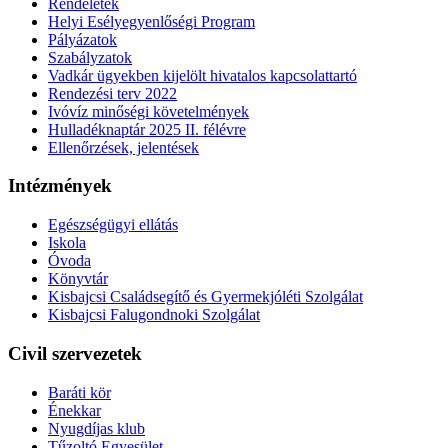
Rendeletek
Helyi Esélyegyenlőségi Program
Pályázatok
Szabályzatok
Vadkár ügyekben kijelölt hivatalos kapcsolattartó
Rendezési terv 2022
Ivóvíz minőségi követelmények
Hulladéknaptár 2025 II. félévre
Ellenőrzések, jelentések
Intézmények
Egészségügyi ellátás
Iskola
Óvoda
Könyvtár
Kisbajcsi Családsegítő és Gyermekjóléti Szolgálat
Kisbajcsi Falugondnoki Szolgálat
Civil szervezetek
Baráti kör
Énekkar
Nyugdíjas klub
Tűzoltó Egyesület