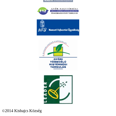
2014 Kisbajcs Község
©