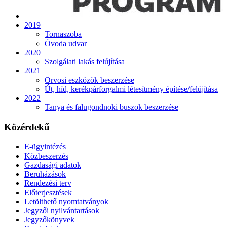
2019
Tornaszoba
Óvoda udvar
2020
Szolgálati lakás felújítása
2021
Orvosi eszközök beszerzése
Út, híd, kerékpárforgalmi létesítmény építése/felújítása
2022
Tanya és falugondnoki buszok beszerzése
Közérdekű
E-ügyintézés
Közbeszerzés
Gazdasági adatok
Beruházások
Rendezési terv
Előterjesztések
Letölthető nyomtatványok
Jegyzői nyilvántartások
Jegyzőkönyvek