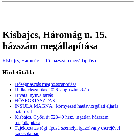
Kisbajcs, Háromág u. 15.
házszám megállapítása
Kisbajcs, Háromág u. 15. házszám megállapítása
Hirdetőtábla
Hőségriasztás meghosszabbítása
Hulladékszállítás 2026. augusztus 8-án
Hivatal nyitva tartás
HŐSÉGRIASZTÁS
INSULA MAGNA - környezeti hatásvizsgálati eljárás
határozat
Kisbajcs, Győri út 523/49 hrsz. ingatlan házszám
megállapítása
Tájékoztatás régi típusú személyi igazolvány cseréjével
kapcsolatban