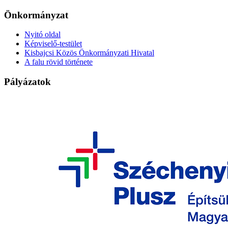
Önkormányzat
Nyitó oldal
Képviselő-testület
Kisbajcsi Közös Önkormányzati Hivatal
A falu rövid története
Pályázatok