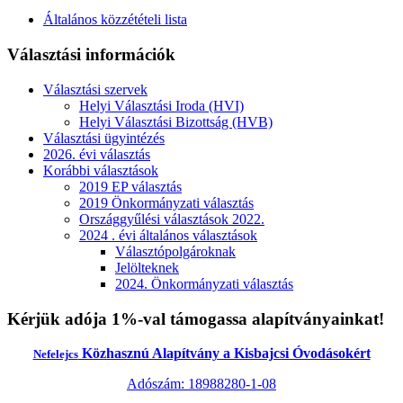
Általános közzétételi lista
Választási információk
Választási szervek
Helyi Választási Iroda (HVI)
Helyi Választási Bizottság (HVB)
Választási ügyintézés
2026. évi választás
Korábbi választások
2019 EP választás
2019 Önkormányzati választás
Országgyűlési választások 2022.
2024 . évi általános választások
Választópolgároknak
Jelölteknek
2024. Önkormányzati választás
Kérjük adója 1%-val támogassa alapítványainkat!
Közhasznú Alapítvány a Kisbajcsi Óvodásokért
Nefelejcs
Adószám: 18988280-1-08