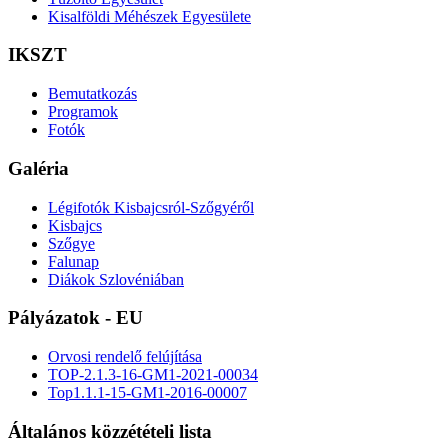
Kisalföldi Méhészek Egyesülete
IKSZT
Bemutatkozás
Programok
Fotók
Galéria
Légifotók Kisbajcsról-Szőgyéről
Kisbajcs
Szőgye
Falunap
Diákok Szlovéniában
Pályázatok - EU
Orvosi rendelő felújítása
TOP-2.1.3-16-GM1-2021-00034
Top1.1.1-15-GM1-2016-00007
Általános közzétételi lista