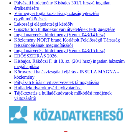
Pályázati hirdetmény Kisbajcs 301/1 hrsz-ú ingatlan
értékesítésére
Vármegyei foglalkoztatási-gazdaságfejlesztési
együttműködések
Lakossági elégedettségi kérdőív
Gipszkarton hulladékudvari átvételének felfüggesztése
Ingatlanárverési hirdetmény (Vének 043/14 hrsz)
Közlemény NORT brand Korlátolt Felelősségű Társaság
felszámolásának megindításáról
Ingatlanárverési hirdetmény (Vének 043/15 hrsz)
EBÖSSZEÍRÁS 2026.
Kisbajcs, Rákóczi F. út 10. sz. (20/1 hrsz) ingatlan házszám
megállapítása
Környezeti hatásvizsgálati eljárás - INSULA MAGNA -
közlemény
Pályázati kiírás civil szervezetek támogatására
Hulladékudvarok nyári nyitvatartása
Tájékoztatás a hulladékudvarok működési rendjének
változásáról