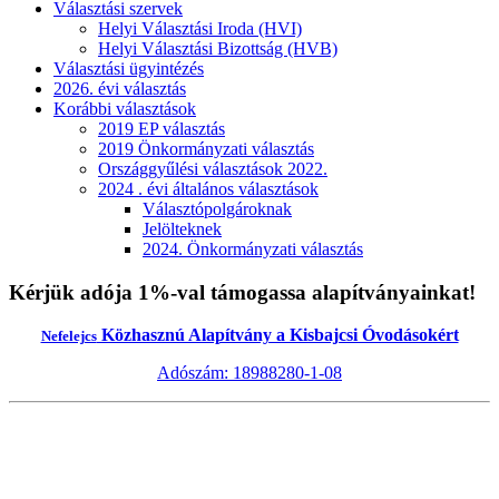
Választási szervek
Helyi Választási Iroda (HVI)
Helyi Választási Bizottság (HVB)
Választási ügyintézés
2026. évi választás
Korábbi választások
2019 EP választás
2019 Önkormányzati választás
Országgyűlési választások 2022.
2024 . évi általános választások
Választópolgároknak
Jelölteknek
2024. Önkormányzati választás
Kérjük adója 1%-val támogassa alapítványainkat!
Közhasznú Alapítvány a Kisbajcsi Óvodásokért
Nefelejcs
Adószám: 18988280-1-08