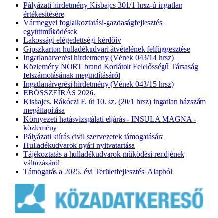
Pályázati hirdetmény Kisbajcs 301/1 hrsz-ú ingatlan
értékesítésére
Vármegyei foglalkoztatási-gazdaságfejlesztési
együttműködések
Lakossági elégedettségi kérdőív
Gipszkarton hulladékudvari átvételének felfüggesztése
Ingatlanárverési hirdetmény (Vének 043/14 hrsz)
Közlemény NORT brand Korlátolt Felelősségű Társaság
felszámolásának megindításáról
Ingatlanárverési hirdetmény (Vének 043/15 hrsz)
EBÖSSZEÍRÁS 2026.
Kisbajcs, Rákóczi F. út 10. sz. (20/1 hrsz) ingatlan házszám
megállapítása
Környezeti hatásvizsgálati eljárás - INSULA MAGNA -
közlemény
Pályázati kiírás civil szervezetek támogatására
Hulladékudvarok nyári nyitvatartása
Tájékoztatás a hulladékudvarok működési rendjének
változásáról
Támogatás a 2025. évi Területfejlesztési Alapból