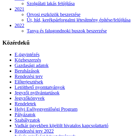
Szolgálati lakás felújítása
2021
Orvosi eszközök beszerzése
Út, híd, kerékpárforgalmi létesítmény építése/felújítása
2022
Tanya és falugondnoki buszok beszerzése
Közérdekű
E-ügyintézés
Közbeszerzés
Gazdasági adatok
Beruházások
Rendezési terv
Előterjesztések
Letölthető nyomtatványok
Jegyzői nyilvántartások
Jegyzőkönyvek
Rendeletek
Helyi Esélyegyenlőségi Program
Pályázatok
Szabályzatok
Vadkár ügyekben kijelölt hivatalos kapcsolattartó
Rendezési terv 2022