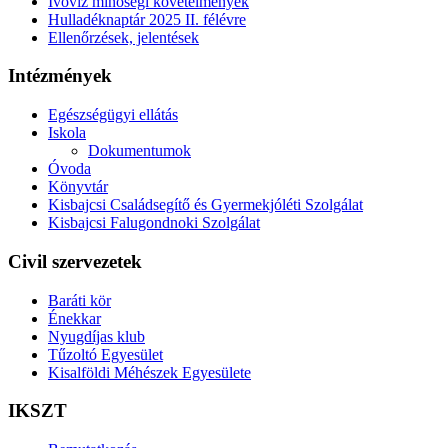
Ivóvíz minőségi követelmények
Hulladéknaptár 2025 II. félévre
Ellenőrzések, jelentések
Intézmények
Egészségügyi ellátás
Iskola
Dokumentumok
Óvoda
Könyvtár
Kisbajcsi Családsegítő és Gyermekjóléti Szolgálat
Kisbajcsi Falugondnoki Szolgálat
Civil szervezetek
Baráti kör
Énekkar
Nyugdíjas klub
Tűzoltó Egyesület
Kisalföldi Méhészek Egyesülete
IKSZT