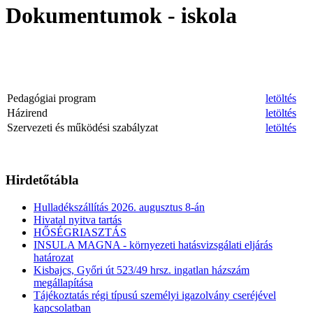
Dokumentumok - iskola
Pedagógiai program
letöltés
Házirend
letöltés
Szervezeti és működési szabályzat
letöltés
Hirdetőtábla
Hulladékszállítás 2026. augusztus 8-án
Hivatal nyitva tartás
HŐSÉGRIASZTÁS
INSULA MAGNA - környezeti hatásvizsgálati eljárás
határozat
Kisbajcs, Győri út 523/49 hrsz. ingatlan házszám
megállapítása
Tájékoztatás régi típusú személyi igazolvány cseréjével
kapcsolatban