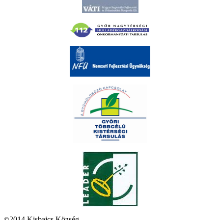
2014 Kisbajcs Község
©