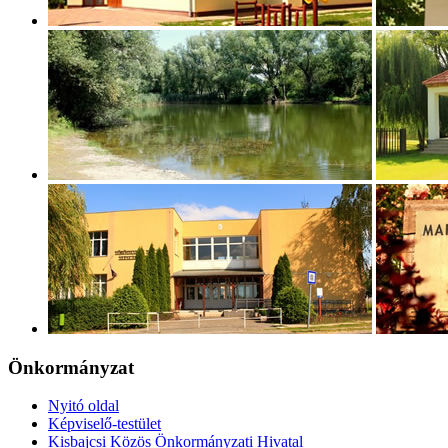
Önkormányzat
Nyitó oldal
Képviselő-testület
Kisbajcsi Közös Önkormányzati Hivatal