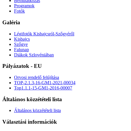
Bemutatkozás
Programok
Fotók
Galéria
Légifotók Kisbajcsról-Szőgyéről
Kisbajcs
Szőgye
Falunap
Diákok Szlovéniában
Pályázatok - EU
Orvosi rendelő felújítása
TOP-2.1.3-16-GM1-2021-00034
Top1.1.1-15-GM1-2016-00007
Általános közzétételi lista
Általános közzétételi lista
Választási információk