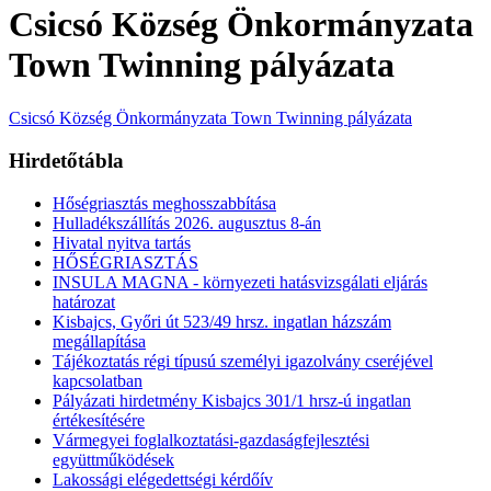
Csicsó Község Önkormányzata
Town Twinning pályázata
Csicsó Község Önkormányzata Town Twinning pályázata
Hirdetőtábla
Hőségriasztás meghosszabbítása
Hulladékszállítás 2026. augusztus 8-án
Hivatal nyitva tartás
HŐSÉGRIASZTÁS
INSULA MAGNA - környezeti hatásvizsgálati eljárás
határozat
Kisbajcs, Győri út 523/49 hrsz. ingatlan házszám
megállapítása
Tájékoztatás régi típusú személyi igazolvány cseréjével
kapcsolatban
Pályázati hirdetmény Kisbajcs 301/1 hrsz-ú ingatlan
értékesítésére
Vármegyei foglalkoztatási-gazdaságfejlesztési
együttműködések
Lakossági elégedettségi kérdőív