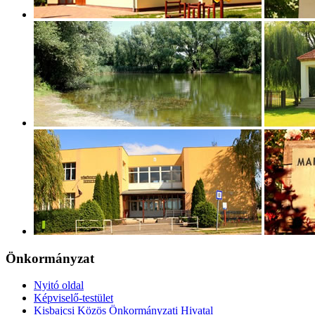
Önkormányzat
Nyitó oldal
Képviselő-testület
Kisbajcsi Közös Önkormányzati Hivatal