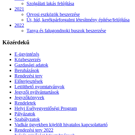
Szolgálati lakás felújítása
2021
Orvosi eszközök beszerzése
Út, híd, kerékpárforgalmi létesítmény építése/felújítása
2022
Tanya és falugondnoki buszok beszerzése
Közérdekű
E-ügyintézés
Közbeszerzés
Gazdasági adatok
Beruházások
Rendezési terv
Előterjesztések
Letölthető nyomtatványok
Jegyzői nyilvántartások
Jegyzőkönyvek
Rendeletek
Helyi Esélyegyenlőségi Program
Pályázatok
Szabályzatok
Vadkár ügyekben kijelölt hivatalos kapcsolattartó
Rendezési terv 2022