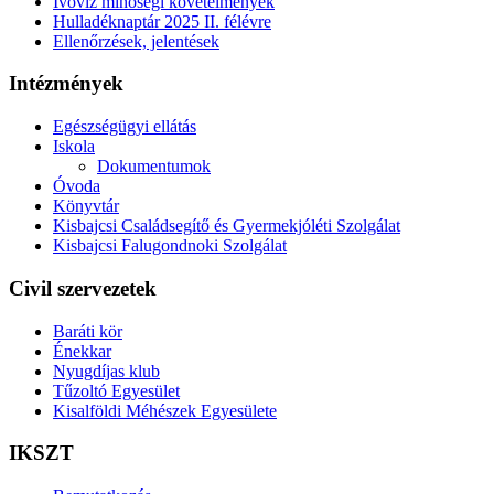
Ivóvíz minőségi követelmények
Hulladéknaptár 2025 II. félévre
Ellenőrzések, jelentések
Intézmények
Egészségügyi ellátás
Iskola
Dokumentumok
Óvoda
Könyvtár
Kisbajcsi Családsegítő és Gyermekjóléti Szolgálat
Kisbajcsi Falugondnoki Szolgálat
Civil szervezetek
Baráti kör
Énekkar
Nyugdíjas klub
Tűzoltó Egyesület
Kisalföldi Méhészek Egyesülete
IKSZT