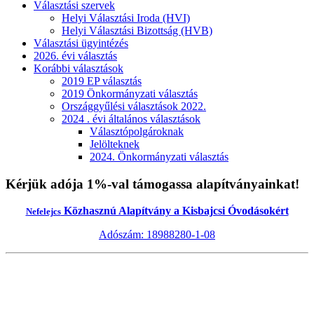
Választási szervek
Helyi Választási Iroda (HVI)
Helyi Választási Bizottság (HVB)
Választási ügyintézés
2026. évi választás
Korábbi választások
2019 EP választás
2019 Önkormányzati választás
Országgyűlési választások 2022.
2024 . évi általános választások
Választópolgároknak
Jelölteknek
2024. Önkormányzati választás
Kérjük adója 1%-val támogassa alapítványainkat!
Közhasznú Alapítvány a Kisbajcsi Óvodásokért
Nefelejcs
Adószám: 18988280-1-08