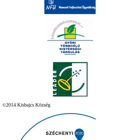
2014 Kisbajcs Község
©