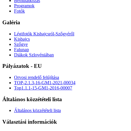
Bemutatkozás
Programok
Fotók
Galéria
Légifotók Kisbajcsról-Szőgyéről
Kisbajcs
Szőgye
Falunap
Diákok Szlovéniában
Pályázatok - EU
Orvosi rendelő felújítása
TOP-2.1.3-16-GM1-2021-00034
Top1.1.1-15-GM1-2016-00007
Általános közzétételi lista
Általános közzétételi lista
Választási információk