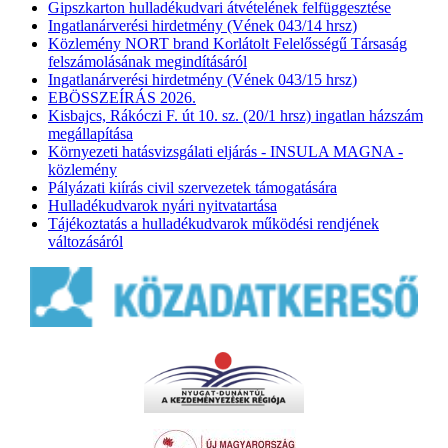
Gipszkarton hulladékudvari átvételének felfüggesztése
Ingatlanárverési hirdetmény (Vének 043/14 hrsz)
Közlemény NORT brand Korlátolt Felelősségű Társaság
felszámolásának megindításáról
Ingatlanárverési hirdetmény (Vének 043/15 hrsz)
EBÖSSZEÍRÁS 2026.
Kisbajcs, Rákóczi F. út 10. sz. (20/1 hrsz) ingatlan házszám
megállapítása
Környezeti hatásvizsgálati eljárás - INSULA MAGNA -
közlemény
Pályázati kiírás civil szervezetek támogatására
Hulladékudvarok nyári nyitvatartása
Tájékoztatás a hulladékudvarok működési rendjének
változásáról