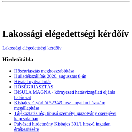
Lakossági elégedettségi kérdőív
Lakossági elégedettségi kérdőív
Hirdetőtábla
Hőségriasztás meghosszabbítása
Hulladékszállítás 2026. augusztus 8-án
Hivatal nyitva tartás
HŐSÉGRIASZTÁS
INSULA MAGNA - környezeti hatásvizsgálati eljárás
határozat
Kisbajcs, Győri út 523/49 hrsz. ingatlan házszám
megállapítása
Tájékoztatás régi típusú személyi igazolvány cseréjével
kapcsolatban
Pályázati hirdetmény Kisbajcs 301/1 hrsz-ú ingatlan
értékesítésére