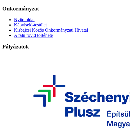
Önkormányzat
Nyitó oldal
Képviselő-testület
Kisbajcsi Közös Önkormányzati Hivatal
A falu rövid története
Pályázatok