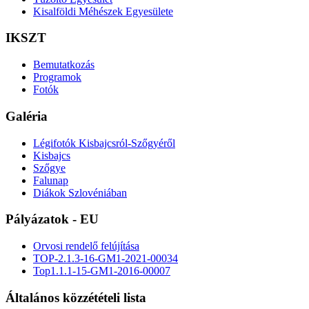
Kisalföldi Méhészek Egyesülete
IKSZT
Bemutatkozás
Programok
Fotók
Galéria
Légifotók Kisbajcsról-Szőgyéről
Kisbajcs
Szőgye
Falunap
Diákok Szlovéniában
Pályázatok - EU
Orvosi rendelő felújítása
TOP-2.1.3-16-GM1-2021-00034
Top1.1.1-15-GM1-2016-00007
Általános közzétételi lista