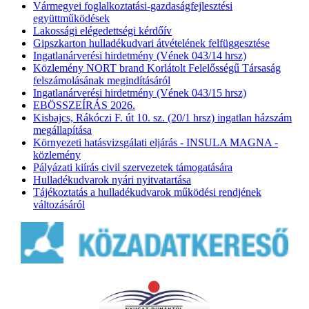
Vármegyei foglalkoztatási-gazdaságfejlesztési
együttműködések
Lakossági elégedettségi kérdőív
Gipszkarton hulladékudvari átvételének felfüggesztése
Ingatlanárverési hirdetmény (Vének 043/14 hrsz)
Közlemény NORT brand Korlátolt Felelősségű Társaság
felszámolásának megindításáról
Ingatlanárverési hirdetmény (Vének 043/15 hrsz)
EBÖSSZEÍRÁS 2026.
Kisbajcs, Rákóczi F. út 10. sz. (20/1 hrsz) ingatlan házszám
megállapítása
Környezeti hatásvizsgálati eljárás - INSULA MAGNA -
közlemény
Pályázati kiírás civil szervezetek támogatására
Hulladékudvarok nyári nyitvatartása
Tájékoztatás a hulladékudvarok működési rendjének
változásáról