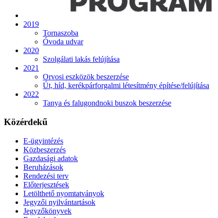
2019
Tornaszoba
Óvoda udvar
2020
Szolgálati lakás felújítása
2021
Orvosi eszközök beszerzése
Út, híd, kerékpárforgalmi létesítmény építése/felújítása
2022
Tanya és falugondnoki buszok beszerzése
Közérdekű
E-ügyintézés
Közbeszerzés
Gazdasági adatok
Beruházások
Rendezési terv
Előterjesztések
Letölthető nyomtatványok
Jegyzői nyilvántartások
Jegyzőkönyvek