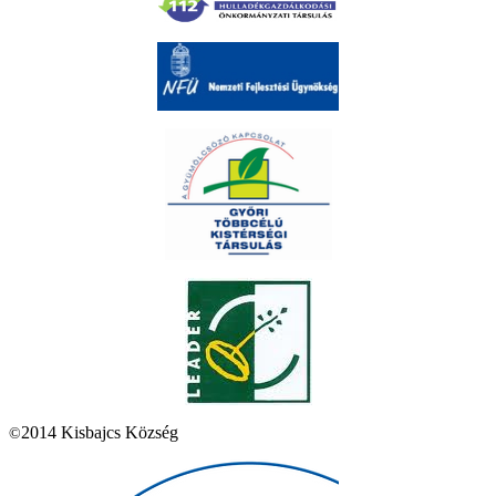
2014 Kisbajcs Község
©