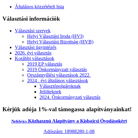
Általános közzétételi lista
Választási információk
Választási szervek
Helyi Választási Iroda (HVI)
Helyi Választási Bizottság (HVB)
Választási ügyintézés
2026. évi választás
Korábbi választások
2019 EP választás
2019 Önkormányzati választás
Országgyűlési választások 2022.
2024 . évi általános választások
Választópolgároknak
Jelölteknek
2024. Önkormányzati választás
Kérjük adója 1%-val támogassa alapítványainkat!
Közhasznú Alapítvány a Kisbajcsi Óvodásokért
Nefelejcs
Adószám: 18988280-1-08