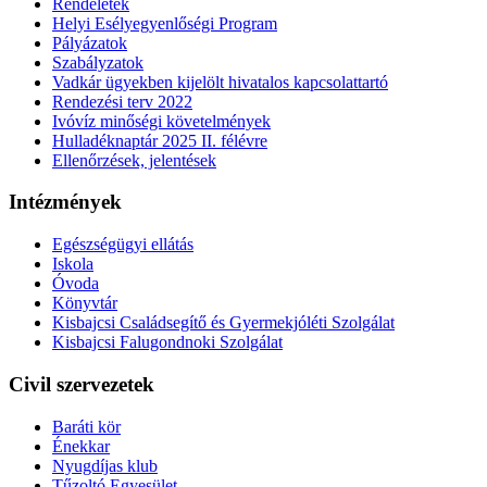
Rendeletek
Helyi Esélyegyenlőségi Program
Pályázatok
Szabályzatok
Vadkár ügyekben kijelölt hivatalos kapcsolattartó
Rendezési terv 2022
Ivóvíz minőségi követelmények
Hulladéknaptár 2025 II. félévre
Ellenőrzések, jelentések
Intézmények
Egészségügyi ellátás
Iskola
Óvoda
Könyvtár
Kisbajcsi Családsegítő és Gyermekjóléti Szolgálat
Kisbajcsi Falugondnoki Szolgálat
Civil szervezetek
Baráti kör
Énekkar
Nyugdíjas klub
Tűzoltó Egyesület